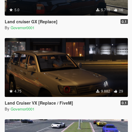
5.0
5.710
16
Land cruiser GX [Replace]
0.1
By
Governor0001
4.75
9.882
29
Land Cruiser VX [Replace / FiveM]
0.1
By
Governor0001