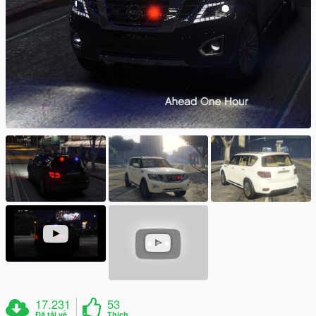
17.231
53
Đã tải về
Thích