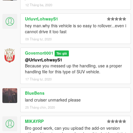
12 Tháng ba, 2020
UrluvrLohwayS1
hey man.why this vehicle is so easy to rollover...even i
cannot drive it too fast
09 Tháng tư, 2020
Governor0001
Tác giả
@UrluvrLohwayS1
Because you messed up the handling, use a proper
handling file for this type of SUV vehicle.
17 Tháng tư, 2020
BlueBens
land cruiser unmarked please
25 Tháng chín, 2020
MIKAYRP
Bro good work, can you upload the add-on version