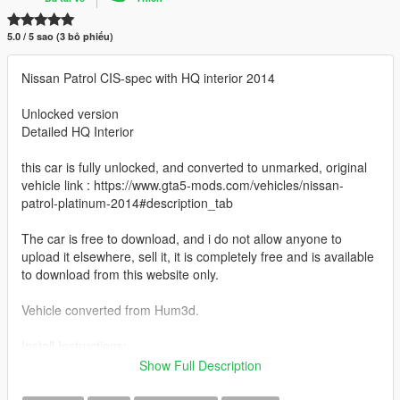
5.0 / 5 sao (3 bỏ phiếu)
Nissan Patrol CIS-spec with HQ interior 2014
Unlocked version
Detailed HQ Interior
this car is fully unlocked, and converted to unmarked, original
vehicle link : https://www.gta5-mods.com/vehicles/nissan-
patrol-platinum-2014#description_tab
The car is free to download, and i do not allow anyone to
upload it elsewhere, sell it, it is completely free and is available
to download from this website only.
Vehicle converted from Hum3d.
Install Instructions:
replace fbi2.ytd , fbi2.ytf , fbi2_hi.ytf
Show Full Description
in Open IV
x64e/levels/gta5/vehicles