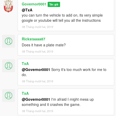
Governor0001
Tác giả
@TxA
you can turn the vehicle to add on, its very simple
google or youtube will tell you all the instructions
08 Tháng mười hai, 2019
Rickstaaaa87
Does it have a plate mate?
08 Tháng mười hai, 2019
TxA
@Governor0001
Sorry it's too much work for me to
do.
08 Tháng mười hai, 2019
TxA
@Governor0001
I'm afraid I might mess up
something and it crashes the game.
08 Tháng mười hai, 2019