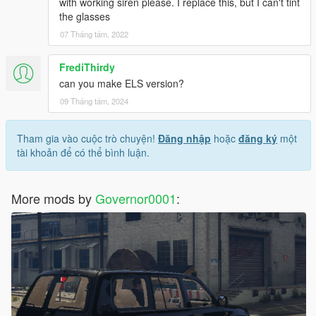
with working siren please. I replace this, but I can't tint
the glasses
07 Tháng tám, 2022
FrediThirdy
can you make ELS version?
09 Tháng tám, 2024
Tham gia vào cuộc trò chuyện!
Đăng nhập
hoặc
đăng ký
một
tài khoản để có thể bình luận.
More mods by
Governor0001
: