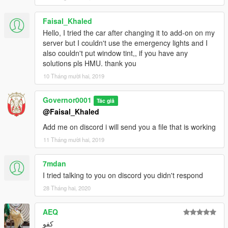
Faisal_Khaled
Hello, I tried the car after changing it to add-on on my
server but I couldn't use the emergency lights and I
also couldn't put window tint,, if you have any
solutions pls HMU. thank you
10 Tháng mười hai, 2019
Governor0001
Tác giả
@Faisal_Khaled
Add me on discord i will send you a file that is working
11 Tháng mười hai, 2019
7mdan
I tried talking to you on discord you didn't respond
28 Tháng hai, 2020
AEQ
كفو