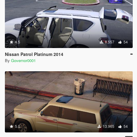
4.5
8.557
54
Nissan Patrol Platinum 2014
By
Governor0001
5.0
13.965
54