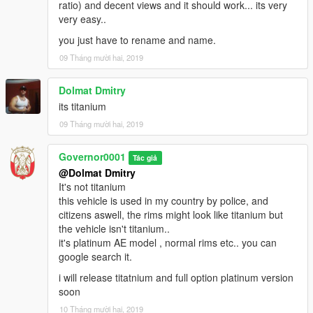
ratio) and decent views and it should work... its very
very easy..
you just have to rename and name.
09 Tháng mười hai, 2019
Dolmat Dmitry
its titanium
09 Tháng mười hai, 2019
Governor0001
Tác giả
@Dolmat Dmitry
It's not titanium
this vehicle is used in my country by police, and
citizens aswell, the rims might look like titanium but
the vehicle isn't titanium..
it's platinum AE model , normal rims etc.. you can
google search it.
i will release titatnium and full option platinum version
soon
10 Tháng mười hai, 2019