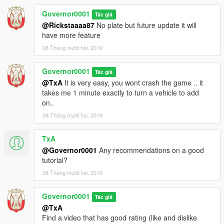
Governor0001
Tác giả
@Rickstaaaa87
No plate but future update it will
have more feature
08 Tháng mười hai, 2019
Governor0001
Tác giả
@TxA
It is very easy, you wont crash the game .. it
takes me 1 minute exactly to turn a vehicle to add
on..
08 Tháng mười hai, 2019
TxA
@Governor0001
Any recommendations on a good
tutorial?
08 Tháng mười hai, 2019
Governor0001
Tác giả
@TxA
Find a video that has good rating (like and dislike