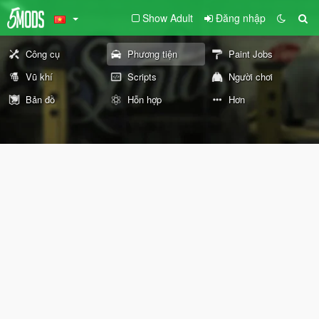
Show Adult
Đăng nhập
Công cụ
Phương tiện
Paint Jobs
Vũ khí
Scripts
Người chơi
Bản đồ
Hỗn hợp
Hơn