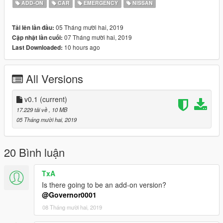
ADD-ON
CAR
EMERGENCY
NISSAN
or place them in latest dlcpacks file.
05 Tháng mười hai, 2019
Tải lên lần đầu:
07 Tháng mười hai, 2019
Cập nhật lần cuối:
10 hours ago
Last Downloaded:
All Versions
v0.1
(current)
17.229 tải về
, 10 MB
05 Tháng mười hai, 2019
20 Bình luận
TxA
Is there going to be an add-on version?
@Governor0001
08 Tháng mười hai, 2019