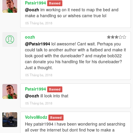
Patsir1994
Banned
@oozh
im working on it need to map the bed and
make a handling so ur wishes came true lol
05 Tháng ba, 2018
oozh
@Patsir1994
lol awesome! Cant wait. Perhaps you
could talk to another author with a flatbed and make it
look good with the duneloader? and maybe bob322
can donate you his handling file for his duneloader?
Just a thought.
05 Tháng ba, 2018
Patsir1994
Banned
@oozh
ill look into that
05 Tháng ba, 2018
VolvoModz
Banned
Hey patsir1994 i have been wondering and searching
all over the internet but dont find how to make a