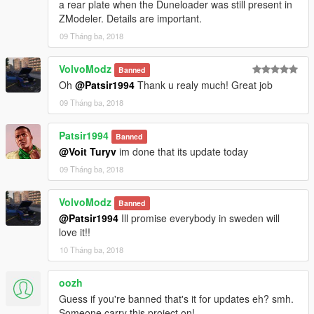
a rear plate when the Duneloader was still present in
ZModeler. Details are important.
09 Tháng ba, 2018
VolvoModz
Banned
Oh
@Patsir1994
Thank u realy much! Great job
09 Tháng ba, 2018
Patsir1994
Banned
@Voit Turyv
im done that its update today
09 Tháng ba, 2018
VolvoModz
Banned
@Patsir1994
Ill promise everybody in sweden will
love it!!
10 Tháng ba, 2018
oozh
Guess if you're banned that's it for updates eh? smh.
Someone carry this project on!