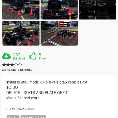
267
5
Đã tải về
Thích
3.0 / 5 sao (3 bỏ phiếu)
install to gta5 mods x64e levels gta5 vehicles.rpf
TO DO
DELETE LIGHTS AND PLATE OFF IT
Mke a flat bed extra
make backupsss
CAR
VANILLA EDIT