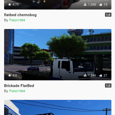
4.75
1.268
15
flatbed chernobog
1,0
By
Patsir1994
4.0
1.346
27
Brickade FlatBed
1.0
By
Patsir1994