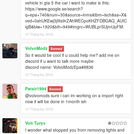
vehicle in gta 5 the car i want to make is this:
https://www.google.se/search?
q=epa+740&num=30&source=lnms&tbm=isch&sa=X&
ved=0ahUKEwj3jIits9rZAhWECpoKHZFDBGAQ_AUIC
igB&biw=1920&bih=949#imgrc=WUBLprSUjmUpFM:
07 Tháng ba, 2018
VolvoModz
Banned
So it would be cool if u could help me? add me on
discord if u want to talk more maybe
discord name: VolvoModzEpa#8836
07 Tháng ba, 2018
Patsir1994
Banned
@volvomods sure i can im working on a import right
now it will be done in 1month ish
07 Tháng ba, 2018
Voit Turyv
I wonder what stopped you from removing lights and