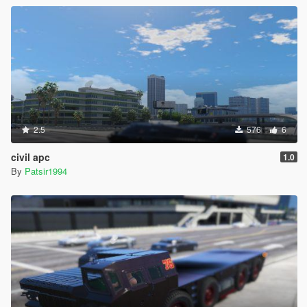
2.5
576
6
civil apc
1.0
By
Patsir1994