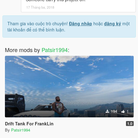
17 Tháng ba, 2018
Tham gia vào cuộc trò chuyện!
Đăng nhập
hoặc
đăng ký
một
tài khoản để có thể bình luận.
More mods by
Patsir1994
:
194
1
Drift Tank For FrankLin
1.0
By
Patsir1994