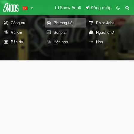
Show Adult
Đăng nhập
Công cụ
Phương tiện
Paint Jobs
Vũ khí
Scripts
Người chơi
Bản đồ
Hỗn hợp
Hơn