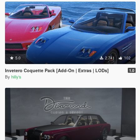
5.0
2.741
102
Invetero Coquette Pack [Add-On | Extras | LODs]
1.0
By
hilly's