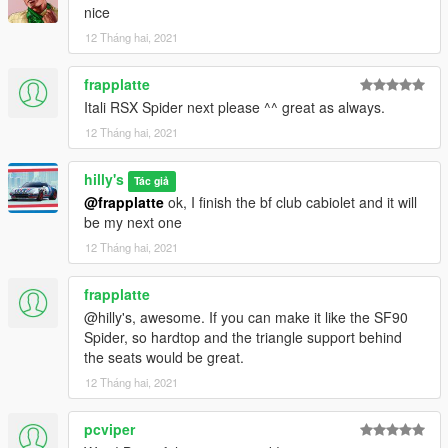
nice
12 Tháng hai, 2021
frapplatte
Itali RSX Spider next please ^^ great as always.
12 Tháng hai, 2021
hilly's
Tác giả
@frapplatte
ok, I finish the bf club cabiolet and it will
be my next one
12 Tháng hai, 2021
frapplatte
@hilly's, awesome. If you can make it like the SF90
Spider, so hardtop and the triangle support behind
the seats would be great.
12 Tháng hai, 2021
pcviper