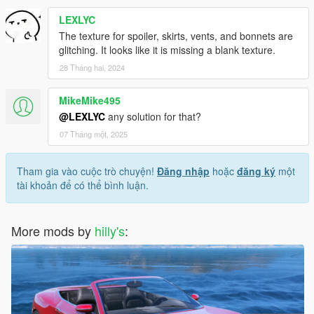
LEXLYC
The texture for spoiler, skirts, vents, and bonnets are
glitching. It looks like it is missing a blank texture.
28 Tháng hai, 2024
MikeMike495
@LEXLYC
any solution for that?
07 Tháng một, 2025
Tham gia vào cuộc trò chuyện!
Đăng nhập
hoặc
đăng ký
một
tài khoản để có thể bình luận.
More mods by
hilly's
: