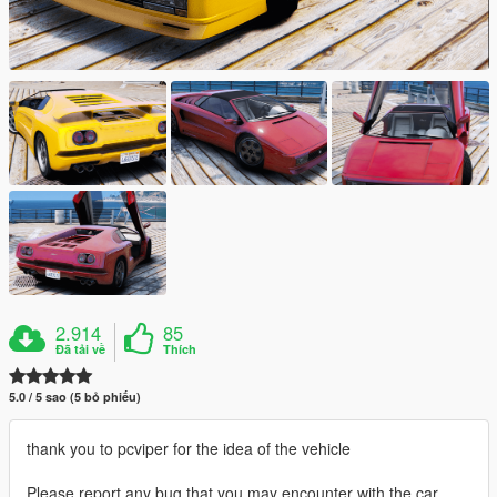
2.914
85
Đã tải về
Thích
5.0 / 5 sao (5 bỏ phiếu)
thank you to pcviper for the idea of ​​the vehicle
Please report any bug that you may encounter with the car.