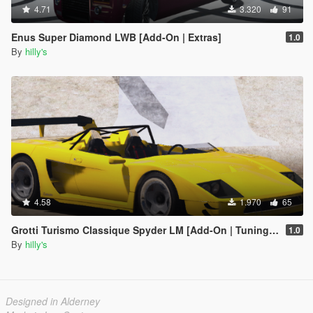
4.71
3.320
91
Enus Super Diamond LWB [Add-On | Extras]
1.0
By
hilly's
4.58
1.970
65
Grotti Turismo Classique Spyder LM [Add-On | Tuning | Extras]
1.0
By
hilly's
Designed in Alderney