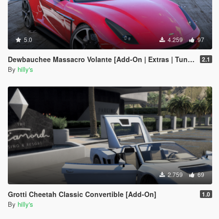
5.0
4.259
97
Dewbauchee Massacro Volante [Add-On | Extras | Tuning | LODs]
2.1
By
hilly's
2.759
69
Grotti Cheetah Classic Convertible [Add-On]
1.0
By
hilly's