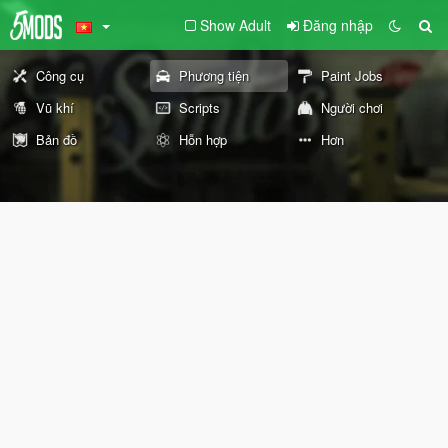
Show Adult
Đăng nhập
Công cụ
Phương tiện
Paint Jobs
Vũ khí
Scripts
Người chơi
Bản đồ
Hỗn hợp
Hơn