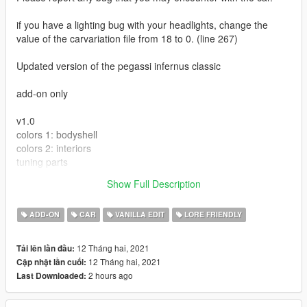
if you have a lighting bug with your headlights, change the
value of the carvariation file from 18 to 0. (line 267)
Updated version of the pegassi infernus classic
add-on only
v1.0
colors 1: bodyshell
colors 2: interiors
tuning parts
3 extras
Show Full Description
LODs (L0 L1 L2 L3)
ADD-ON
CAR
VANILLA EDIT
LORE FRIENDLY
12 Tháng hai, 2021
Tải lên lần đầu:
12 Tháng hai, 2021
Cập nhật lần cuối:
2 hours ago
Last Downloaded: