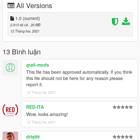
All Versions
1.0
(current)
2.913 tải về
, 20 MB
12 Tháng hai, 2021
13 Bình luận
gta5-mods
This file has been approved automatically. If you think
this file should not be here for any reason please
report it.
12 Tháng hai, 2021
RED-ITA
Wow, looks amazing!
12 Tháng hai, 2021
drlq99