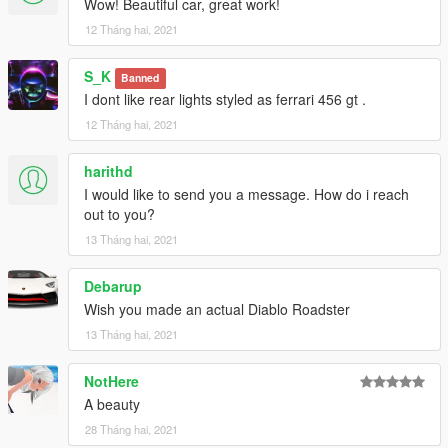
Wow! Beautiful car, great work!
12 Tháng hai, 2021
S_K
Banned
I dont like rear lights styled as ferrari 456 gt .
12 Tháng hai, 2021
harithd
I would like to send you a message. How do i reach
out to you?
13 Tháng hai, 2021
Debarup
Wish you made an actual Diablo Roadster
13 Tháng hai, 2021
NotHere
A beauty
28 Tháng hai, 2021