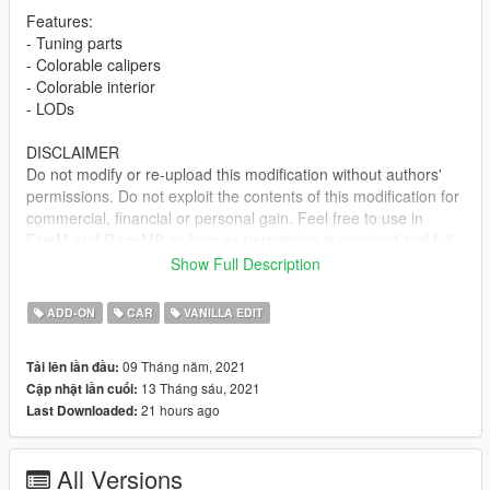
Features:
- Tuning parts
- Colorable calipers
- Colorable interior
- LODs
DISCLAIMER
Do not modify or re-upload this modification without authors'
permissions. Do not exploit the contents of this modification for
commercial, financial or personal gain. Feel free to use in
FiveM and RageMP as long as permission is received and full
credits are given.
Show Full Description
Included both SP and FiveM installs. Install locations are in the
ADD-ON
CAR
VANILLA EDIT
readme file. Let me know if you spot any bugs/issues.
09 Tháng năm, 2021
Tải lên lần đầu:
Change Log:
13 Tháng sáu, 2021
Cập nhật lần cuối:
Ver 1.0 - Initial Release
21 hours ago
Last Downloaded:
Ver 1.1 - Fixed windshield delete area
Credits:
All Versions
Rockstar Games - original model