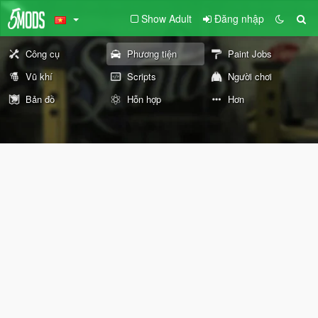
Show Adult
Đăng nhập
Công cụ
Phương tiện
Paint Jobs
Vũ khí
Scripts
Người chơi
Bản đồ
Hỗn hợp
Hơn