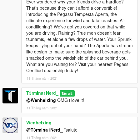
Ever wondered why your friends drive a hardtop?
That's because they can't afford a convertible!
Introducing the Pegassi Tempesta Aperta, the
ultimate experience for wind and fatal crashes. Air
conditioning? We've got you covered on that while
you are driving. Raining? True men doesn't fear
tsunamis, let alone a few drops of water. Your Sprunk
keeps flying out of your hand? The Aperta has stream
like design to make sure the splashed beverage gets
smacked onto the windshield of the car behind you.
What are you waiting for? Visit your nearest Pegassi
Certified dealership today!
11 Tháng năm, 2021
T3rmina1Nerd_
Tác giả
@Wenhelxing
OMG i love it!
11 Tháng năm, 2021
Wenhelxing
@T3rmina1Nerd_
*salute
11 Tháng năm, 2021