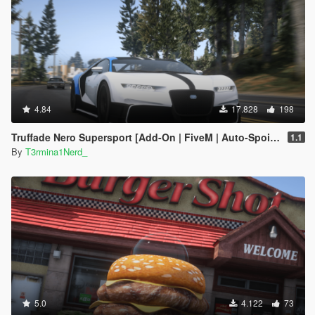
4.84
17.828
198
Truffade Nero Supersport [Add-On | FiveM | Auto-Spoiler]
1.1
By
T3rmina1Nerd_
5.0
4.122
73