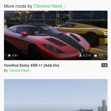
More mods by
T3rmina1Nerd_
:
4.81
6.214
111
Overflod Entity XXR-11 [Add-On]
1.0
By
T3rmina1Nerd_