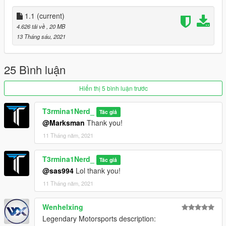
harithd - Permission to use his Tempesta Spyder mod
(including all people involved in that, listed below), help with
1.1
(current)
bugs
4.626 tải về
, 20 MB
drlqnr - some front bumpers
13 Tháng sáu, 2021
Skysder - spawn colours, help with bugs
WibFlip - wheels
Mk43 - huracan seats
25 Bình luận
myself - model edits, pictures
Hiển thị 5 bình luận trước
T3rmina1Nerd_
Tác giả
@Marksman
Thank you!
11 Tháng năm, 2021
T3rmina1Nerd_
Tác giả
@sas994
Lol thank you!
11 Tháng năm, 2021
Wenhelxing
Legendary Motorsports description: