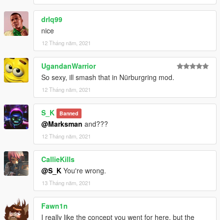
drlq99
nice
12 Tháng năm, 2021
UgandanWarrior
So sexy, ill smash that in Nürburgring mod.
12 Tháng năm, 2021
S_K
Banned
@Marksman
and???
12 Tháng năm, 2021
CallieKills
@S_K
You're wrong.
13 Tháng năm, 2021
Fawn1n
I really like the concept you went for here, but the