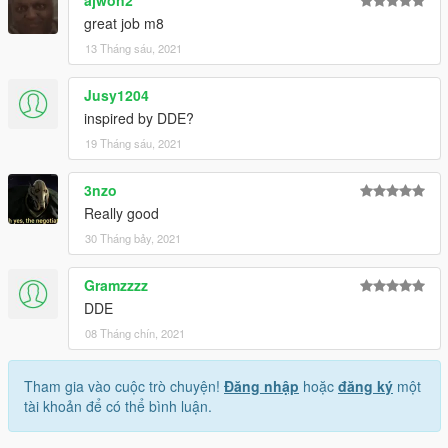
great job m8
13 Tháng sáu, 2021
Jusy1204
inspired by DDE?
19 Tháng sáu, 2021
3nzo
Really good
30 Tháng bảy, 2021
Gramzzzz
DDE
08 Tháng chín, 2021
Tham gia vào cuộc trò chuyện!
Đăng nhập
hoặc
đăng ký
một
tài khoản để có thể bình luận.