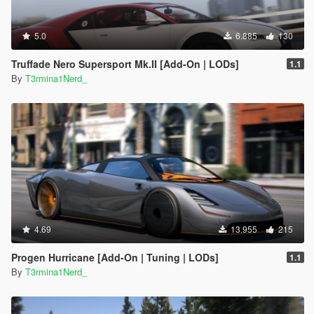
5.0
6.885
130
Truffade Nero Supersport Mk.II [Add-On | LODs]
1.1
By
T3rmina1Nerd_
4.69
13.955
215
Progen Hurricane [Add-On | Tuning | LODs]
1.1
By
T3rmina1Nerd_