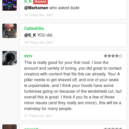
S_K
Banned
@Marksman
who asked dude
24 Tháng năm, 2021
CallieKills
@S_K
YOU did.
24 Tháng năm, 2021
dzrv
This is really good for your first mod. I love the
amount and variety of tuning, you did great to contact
creators with content that fits this car already. Your A
pillar needs to get shaved off, and one of your seats
is unpaintable, and I think your hoods have some
funkiness going on because of the windshield cut, but
overall this is great. I think if you fix a few of those
minor issues (and they really are minor), this will be a
mainstay for many people.
01 Tháng sáu, 2021
ajwon2