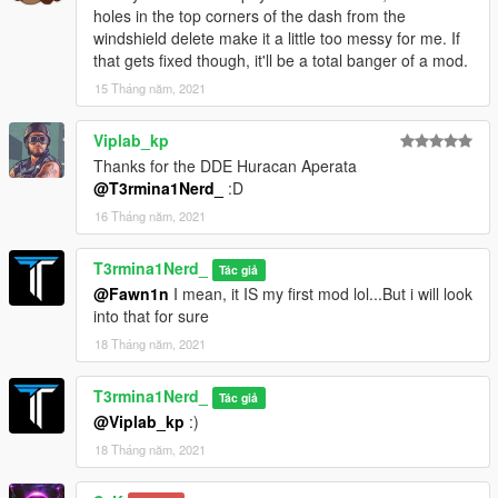
holes in the top corners of the dash from the
windshield delete make it a little too messy for me. If
that gets fixed though, it'll be a total banger of a mod.
15 Tháng năm, 2021
Viplab_kp
Thanks for the DDE Huracan Aperata
@T3rmina1Nerd_
:D
16 Tháng năm, 2021
T3rmina1Nerd_
Tác giả
@Fawn1n
I mean, it IS my first mod lol...But i will look
into that for sure
18 Tháng năm, 2021
T3rmina1Nerd_
Tác giả
@Viplab_kp
:)
18 Tháng năm, 2021