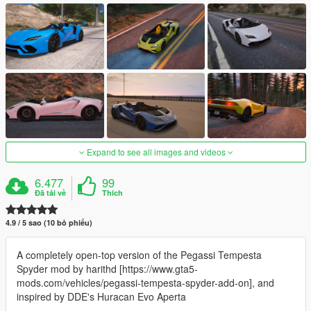
Expand to see all images and videos
6.477
99
Đã tải về
Thích
4.9 / 5 sao (10 bỏ phiếu)
A completely open-top version of the Pegassi Tempesta
Spyder mod by harithd [https://www.gta5-
mods.com/vehicles/pegassi-tempesta-spyder-add-on], and
inspired by DDE's Huracan Evo Aperta