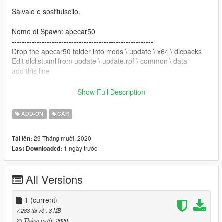
Salvalo e sostituiscilo.
Nome di Spawn: apecar50
---------------------------------------------------------
Drop the apecar50 folder into mods \ update \ x64 \ dlcpacks
Edit dlclist.xml from update \ update.rpf \ common \ data
add this line
dlcpacks: \ apecar50 \ item>
Show Full Description
Save and replace it.
ADD-ON
CAR
Name for Spawn: apecar50
29 Tháng mười, 2020
Tải lên:
---------------------------------------------------------
1 ngày trước
Last Downloaded:
Credits:
Model: http://gtamodspageblog.blogspot.com/2018/11/piaggio-
All Versions
ape-50.html
Converted by: Rena
---------------------------------------------------------
1
(current)
"ATTENZIONE"
7.283 tải về
, 3 MB
29 Tháng mười, 2020