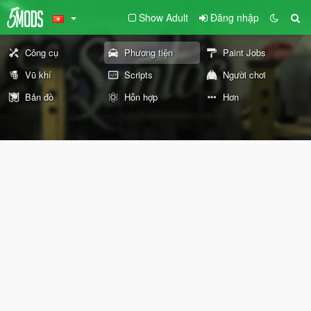
Show Adult
Đăng nhập
Công cụ
Phương tiện
Paint Jobs
Vũ khí
Scripts
Người chơi
Bản đồ
Hỗn hợp
Hơn