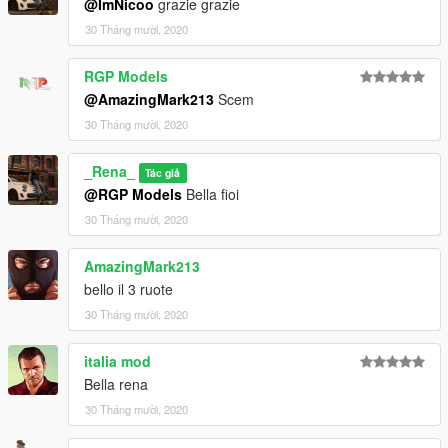
@ImNicoo
grazie grazie
30 Tháng mười, 2020
RGP Models
@AmazingMark213
Scem
30 Tháng mười, 2020
_Rena_
Tác giả
@RGP Models
Bella fioi
30 Tháng mười, 2020
AmazingMark213
bello il 3 ruote
30 Tháng mười, 2020
italia mod
Bella rena
30 Tháng mười, 2020