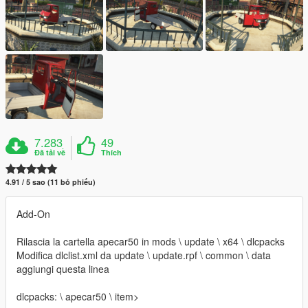
7.283
49
Đã tải về
Thích
4.91 / 5 sao (11 bỏ phiếu)
Add-On
Rilascia la cartella apecar50 in mods \ update \ x64 \ dlcpacks
Modifica dlclist.xml da update \ update.rpf \ common \ data
aggiungi questa linea
dlcpacks: \ apecar50 \ item>