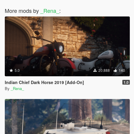
More mods by
_Rena_
:
5.0
20.888
140
Indian Chief Dark Horse 2019 [Add-On]
1.0
By
_Rena_