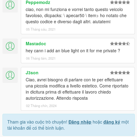
Peppemodz
ciao, non mi funziona e vorrei tanto questo veicolo
favoloso, dlcpacks: \ apecar50 \ item> ho notato che
questo codice e diverso dagli altri. aiutatemi
05 Tháng sáu, 2021
Mastadoc
hey cann i add an blue light on it for me private ?
06 Tháng tám, 2021
J3son
Ciao, avrei bisogno di parlare con te per effettuare
una piccola modifica a livello estetico. Come riportato
in dicitura prima di effettuare il lavoro chiedo
autorizzazione. Attendo risposta
02 Tháng chín, 2024
Tham gia vào cuộc trò chuyện!
Đăng nhập
hoặc
đăng ký
một
tài khoản để có thể bình luận.