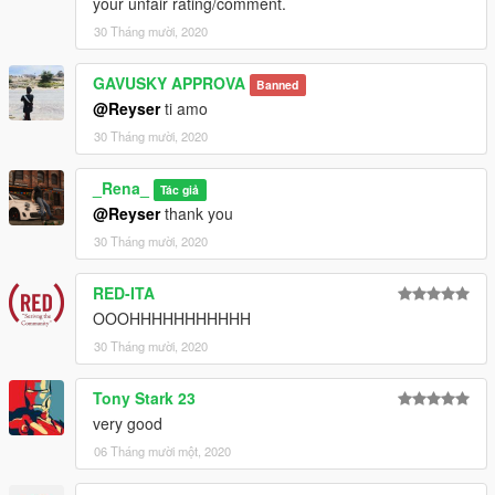
your unfair rating/comment.
30 Tháng mười, 2020
GAVUSKY APPROVA
Banned
@Reyser
ti amo
30 Tháng mười, 2020
_Rena_
Tác giả
@Reyser
thank you
30 Tháng mười, 2020
RED-ITA
OOOHHHHHHHHHHH
30 Tháng mười, 2020
Tony Stark 23
very good
06 Tháng mười một, 2020