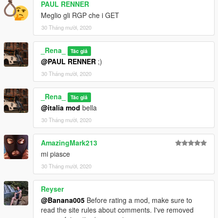
PAUL RENNER
Meglio gli RGP che i GET
30 Tháng mười, 2020
_Rena_
Tác giả
@PAUL RENNER
;)
30 Tháng mười, 2020
_Rena_
Tác giả
@italia mod
bella
30 Tháng mười, 2020
AmazingMark213
mi piasce
30 Tháng mười, 2020
Reyser
@Banana005
Before rating a mod, make sure to
read the site rules about comments. I've removed