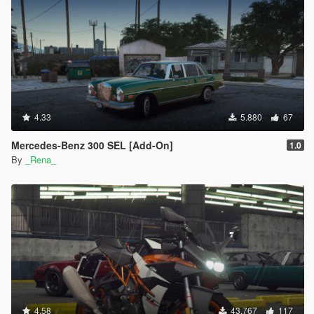
4.33
5.880
67
Mercedes-Benz 300 SEL [Add-On]
1.0
By
_Rena_
4.58
43.767
117