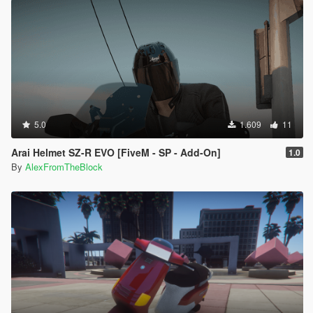
5.0
1.609
11
Arai Helmet SZ-R EVO [FiveM - SP - Add-On]
1.0
By
AlexFromTheBlock