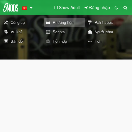
Show Adult
Đăng nhập
Công cụ
Phương tiện
Paint Jobs
Vũ khí
Scripts
Người chơi
Bản đồ
Hỗn hợp
Hơn