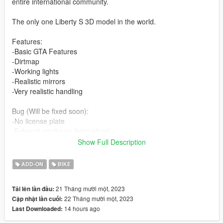
entire international community.
The only one Liberty S 3D model in the world.
Features:
-Basic GTA Features
-Dirtmap
-Working lights
-Realistic mirrors
-Very realistic handling
Bug (Will be fixed soon):
-No license plate
-Exhaust smoke on front wheel
Show Full Description
Installation for Add-On:
-create folder named "libertys" in update/x64/dlcpacks
ADD-ON
BIKE
-copy dlc.rpf in libertys folder
-add line "dlcpacks:\libertys\" to file
21 Tháng mười một, 2023
Tải lên lần đầu:
update\update.rpf\common\data\dlclist.xml
22 Tháng mười một, 2023
Cập nhật lần cuối:
-spawn car by "libertys"
14 hours ago
Last Downloaded:
Installation for Replace: