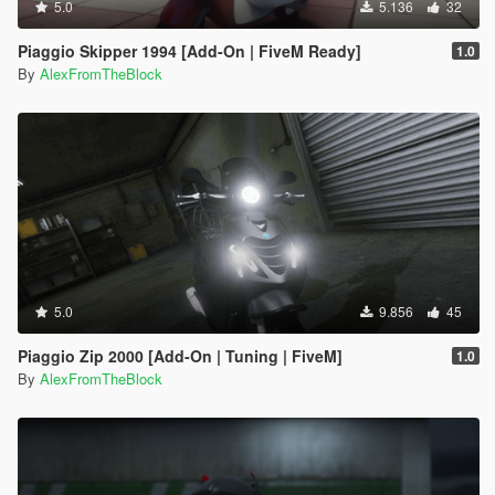
5.0
5.136
32
Piaggio Skipper 1994 [Add-On | FiveM Ready]
1.0
By
AlexFromTheBlock
5.0
9.856
45
Piaggio Zip 2000 [Add-On | Tuning | FiveM]
1.0
By
AlexFromTheBlock