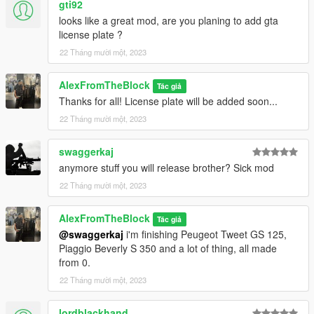
gti92
looks like a great mod, are you planing to add gta
license plate ?
22 Tháng mười một, 2023
AlexFromTheBlock
Tác giả
Thanks for all! License plate will be added soon...
22 Tháng mười một, 2023
swaggerkaj
anymore stuff you will release brother? Sick mod
22 Tháng mười một, 2023
AlexFromTheBlock
Tác giả
@swaggerkaj
i'm finishing Peugeot Tweet GS 125,
Piaggio Beverly S 350 and a lot of thing, all made
from 0.
22 Tháng mười một, 2023
lordblackhand