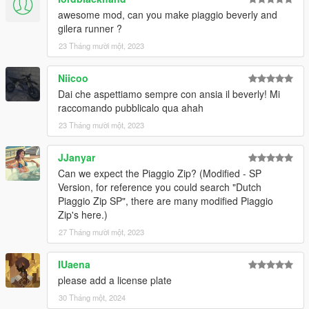
awesome mod, can you make piaggio beverly and
gilera runner ?
23 Tháng mười một, 2023
Niicoo
Dai che aspettiamo sempre con ansia il beverly! Mi
raccomando pubblicalo qua ahah
23 Tháng mười một, 2023
JJanyar
Can we expect the Piaggio Zip? (Modified - SP
Version, for reference you could search "Dutch
Piaggio Zip SP", there are many modified Piaggio
Zip's here.)
27 Tháng mười một, 2023
IUaena
please add a license plate
30 Tháng một, 2024