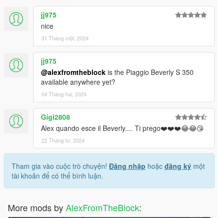
jj975
nice
31 Tháng một, 2024
jj975
@alexfromtheblock
is the Piaggio Beverly S 350
available anywhere yet?
04 Tháng hai, 2024
Gigi2808
Alex quando esce il Beverly.... Ti prego❤️❤️❤️😂😂😘
22 Tháng tư, 2024
Tham gia vào cuộc trò chuyện!
Đăng nhập
hoặc
đăng ký
một
tài khoản để có thể bình luận.
More mods by
AlexFromTheBlock
: