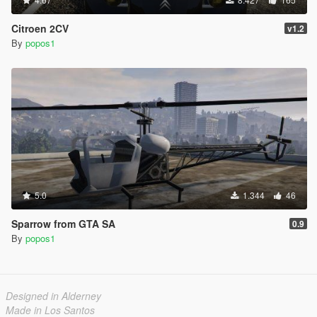
Citroen 2CV
v1.2
By
popos1
5.0
1.344
46
Sparrow from GTA SA
0.9
By
popos1
Designed in Alderney
Made in Los Santos