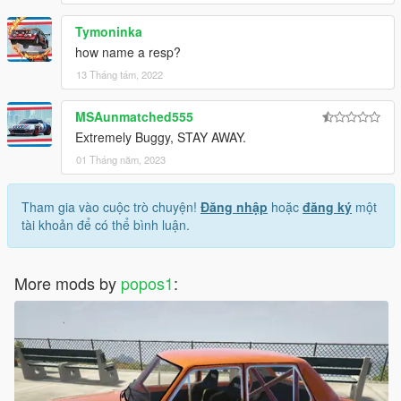
Tymoninka
how name a resp?
13 Tháng tám, 2022
MSAunmatched555
Extremely Buggy, STAY AWAY.
01 Tháng năm, 2023
Tham gia vào cuộc trò chuyện!
Đăng nhập
hoặc
đăng ký
một
tài khoản để có thể bình luận.
More mods by
popos1
: