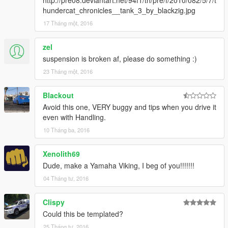
http://pre08.deviantart.net/94f1/th/pre/f/2010/082/5/7/t
hundercat_chronicles__tank_3_by_blackzig.jpg
17 Tháng một, 2016
zel
suspension is broken af, please do something :)
23 Tháng một, 2016
Blackout
Avoid this one, VERY buggy and tips when you drive it
even with Handling.
10 Tháng ba, 2016
Xenolith69
Dude, make a Yamaha Viking, I beg of you!!!!!!!
04 Tháng tư, 2016
Clispy
Could this be templated?
25 Tháng tư, 2016