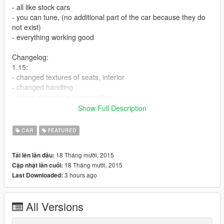
- all like stock cars
- you can tune, (no additional part of the car because they do
not exist)
- everything working good
Changelog:
1.15:
- changed textures of seats, interior
- changed handling
- minor changes in construction
1.1:
Show Full Description
- changed handling
CAR
FEATURED
=======================================
Do you want a some model to GTA V?
18 Tháng mười, 2015
Tải lên lần đầu:
You decide what's next, just tell me in comments
18 Tháng mười, 2015
Cập nhật lần cuối:
If you like please donate
3 hours ago
Last Downloaded:
=======================================
List of models requested in latest model.
All Versions
=======================================
DONATORS for year 2015: