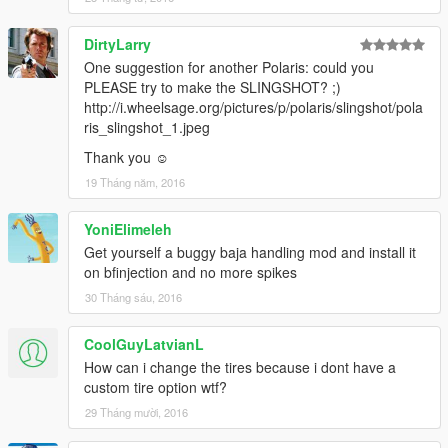
DirtyLarry
One suggestion for another Polaris: could you
PLEASE try to make the SLINGSHOT? ;)
http://i.wheelsage.org/pictures/p/polaris/slingshot/pola
ris_slingshot_1.jpeg
Thank you ☺
19 Tháng năm, 2016
YoniElimeleh
Get yourself a buggy baja handling mod and install it
on bfinjection and no more spikes
30 Tháng sáu, 2016
CoolGuyLatvianL
How can i change the tires because i dont have a
custom tire option wtf?
29 Tháng mười, 2016