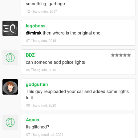
something, garbage.
12 Tháng năm, 2017
legoboss
@mirak
then where is the original one
07 Tháng sáu, 2018
BDZ
can someone add police lights
05 Tháng sáu, 2019
godgutten
This guy reuploaded your car and added some lights
to it
09 Tháng một, 2020
Aqaux
Its glitched?
07 Tháng mười hai, 2021