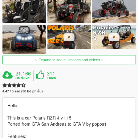
Expand to see all images and videos
21.166
311
Đã tải về
Thích
4.47 / 5 sao (30 bỏ phiếu)
Hello,
This is a car Polaris RZR 4 v1.15
Ported from GTA San Andreas to GTA V by popos1
Features: