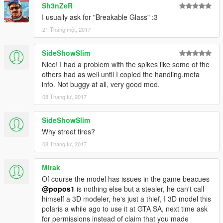
Sh3nZeR
I usually ask for "Breakable Glass" :3
21 Tháng một, 2017
SideShowSlim
Nice! I had a problem with the spikes like some of the
others had as well until I copied the handling.meta
info. Not buggy at all, very good mod.
08 Tháng tư, 2017
SideShowSlim
Why street tires?
08 Tháng tư, 2017
Mirak
Of course the model has issues in the game beacues
@popos1
is nothing else but a stealer, he can't call
himself a 3D modeler, he's just a thief, I 3D model this
polaris a while ago to use it at GTA SA, next time ask
for permissions instead of claim that you made