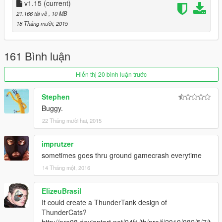
- rappo
v1.15
(current)
- Rhys Hovell
21.166 tải về
, 10 MB
- patovg9
18 Tháng mười, 2015
- Alexander Pfitzner
THANKS VERY MUCH
=======================================
161 Bình luận
Peace
Hiển thị 20 bình luận trước
Stephen
Buggy.
22 Tháng mười hai, 2015
imprutzer
sometimes goes thru ground gamecrash everytime
14 Tháng một, 2016
ElizeuBrasil
It could create a ThunderTank design of
ThunderCats?