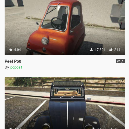
4.94
17.801
214
Peel P50
v1.1
By
popos1
4.67
8.427
165