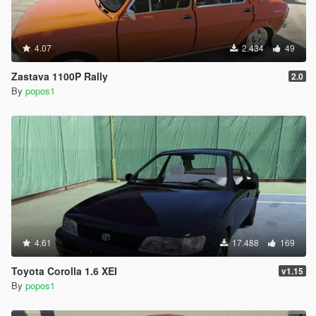
4.07
2.434
49
Zastava 1100P Rally
2.0
By
popos1
4.61
17.488
169
Toyota Corolla 1.6 XEI
v1.15
By
popos1