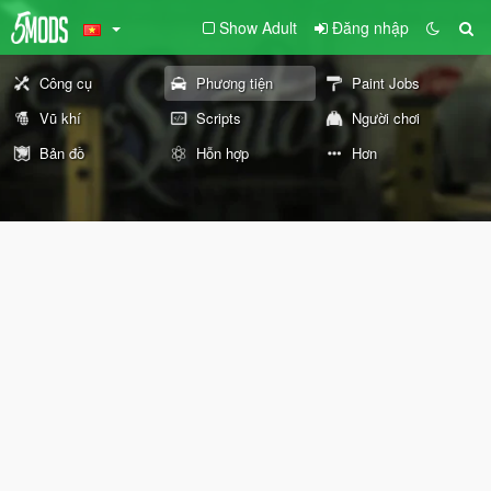
Show Adult
Đăng nhập
Công cụ
Phương tiện
Paint Jobs
Vũ khí
Scripts
Người chơi
Bản đồ
Hỗn hợp
Hơn