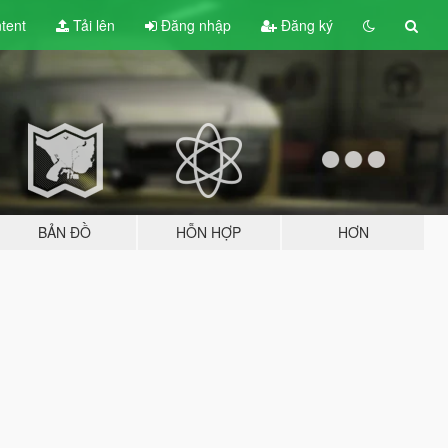
tent
Tải lên
Đăng nhập
Đăng ký
BẢN ĐỒ
HỖN HỢP
HƠN