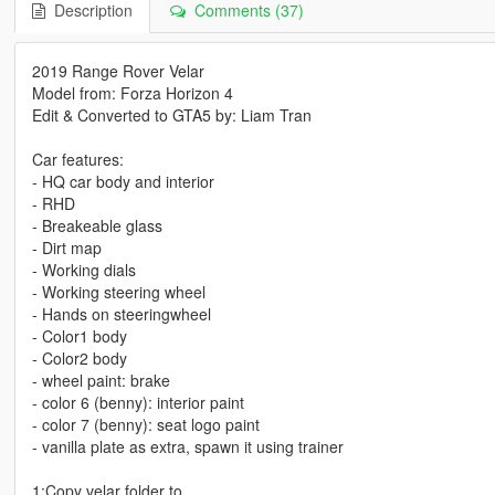
Description
Comments (37)
2019 Range Rover Velar
Model from: Forza Horizon 4
Edit & Converted to GTA5 by: Liam Tran
Car features:
- HQ car body and interior
- RHD
- Breakeable glass
- Dirt map
- Working dials
- Working steering wheel
- Hands on steeringwheel
- Color1 body
- Color2 body
- wheel paint: brake
- color 6 (benny): interior paint
- color 7 (benny): seat logo paint
- vanilla plate as extra, spawn it using trainer
1:Copy velar folder to