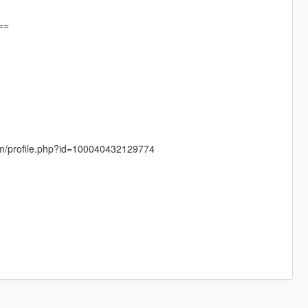
==
com/profile.php?id=100040432129774