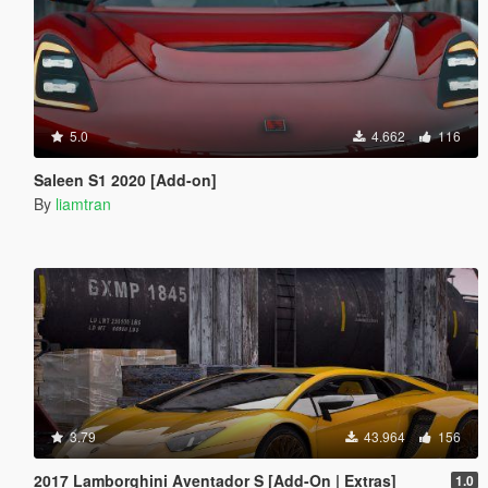
5.0
4.662
116
Saleen S1 2020 [Add-on]
By
liamtran
3.79
43.964
156
2017 Lamborghini Aventador S [Add-On | Extras]
1.0