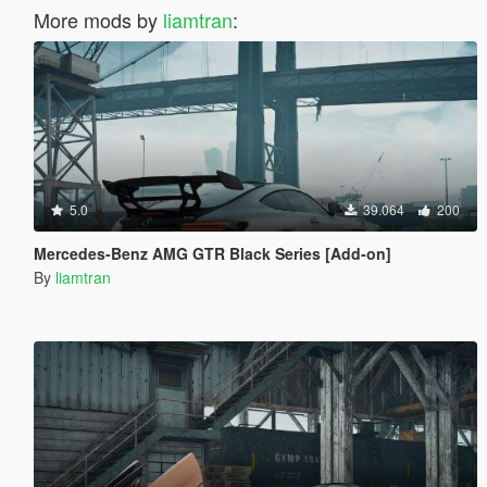
More mods by
liamtran
:
5.0
39.064
200
Mercedes-Benz AMG GTR Black Series [Add-on]
By
liamtran