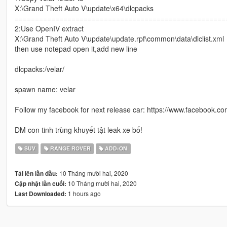
X:\Grand Theft Auto V\update\x64\dlcpacks
====================================================
2:Use OpenIV extract
X:\Grand Theft Auto V\update\update.rpf\common\data\dlclist.xml
then use notepad open it,add new line
dlcpacks:/velar/
spawn name: velar
Follow my facebook for next release car: https://www.facebook.
DM con tinh trùng khuyết tật leak xe bố!
SUV
RANGE ROVER
ADD-ON
10 Tháng mười hai, 2020
Tải lên lần đầu:
10 Tháng mười hai, 2020
Cập nhật lần cuối:
1 hours ago
Last Downloaded: