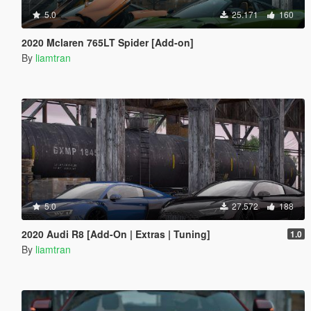
5.0
25.171
160
2020 Mclaren 765LT Spider [Add-on]
By
liamtran
5.0
27.572
188
2020 Audi R8 [Add-On | Extras | Tuning]
1.0
By
liamtran