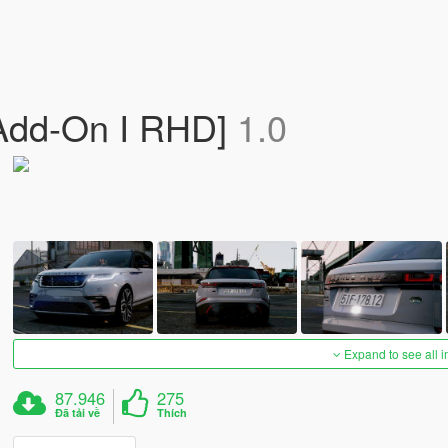
[Add-On I RHD]
1.0
Expand to see all 
87.946
275
Đã tải về
Thích