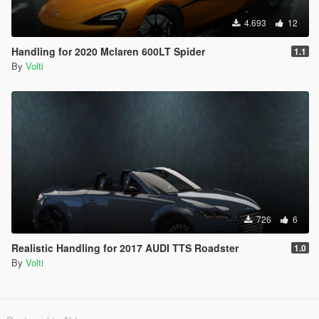
4.693
12
Handling for 2020 Mclaren 600LT Spider
1.1
By
Volti
726
6
Realistic Handling for 2017 AUDI TTS Roadster
1.0
By
Volti