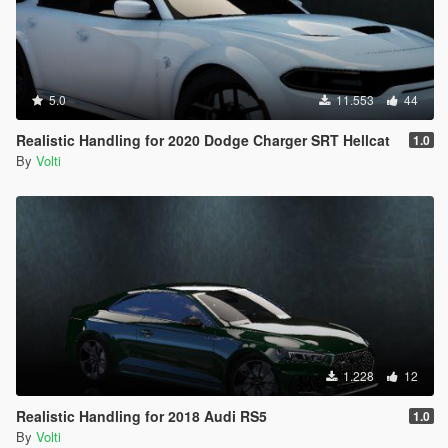
5.0
11.553
44
Realistic Handling for 2020 Dodge Charger SRT Hellcat
1.0
By
Volti
1.228
12
Realistic Handling for 2018 Audi RS5
1.0
By
Volti