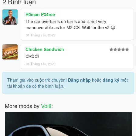
2 Bình luận
R0man P34rce
The car overturns on turns and is not very
maneuverable as for M2 CS. Wait for the v2 😉
01 Tháng sáu, 2022
Chicken Sandwich
😍😍😍
01 Tháng sáu, 2022
Tham gia vào cuộc trò chuyện!
Đăng nhập
hoặc
đăng ký
một
tài khoản để có thể bình luận.
More mods by
Volti
: