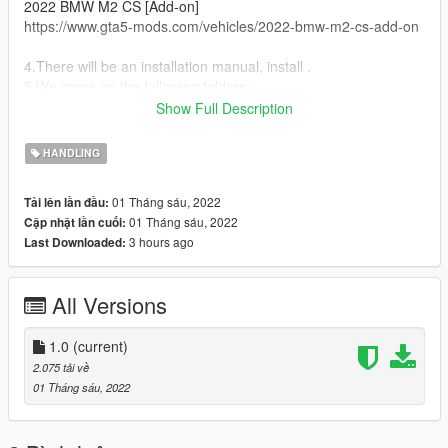
2022 BMW M2 CS [Add-on]
https://www.gta5-mods.com/vehicles/2022-bmw-m2-cs-add-on
4.There will be an installation manual, install .
5.We move on the following folders :
dlcpacks>22m2cs>dlc.rpf>common>data> and replace
Show Full Description
handling.meta
HANDLING
01 Tháng sáu, 2022
Tải lên lần đầu:
01 Tháng sáu, 2022
Cập nhật lần cuối:
3 hours ago
Last Downloaded:
All Versions
1.0
(current)
2.075 tải về
01 Tháng sáu, 2022