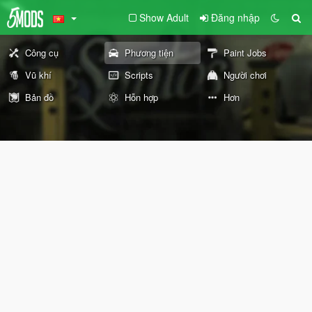
Show Adult
Đăng nhập
Công cụ
Phương tiện
Paint Jobs
Vũ khí
Scripts
Người chơi
Bản đồ
Hỗn hợp
Hơn