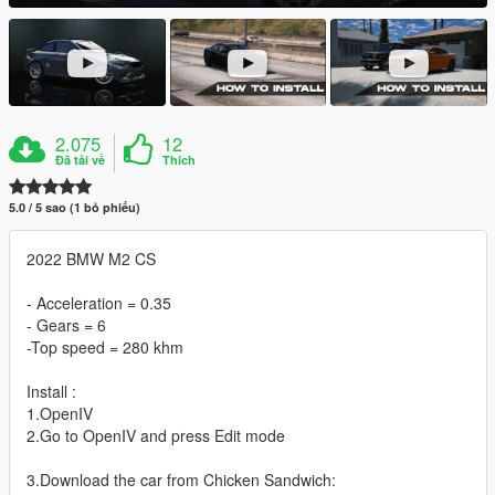
2.075
12
Đã tải về
Thích
5.0 / 5 sao (1 bỏ phiếu)
2022 BMW M2 CS
- Acceleration = 0.35
- Gears = 6
-Top speed = 280 khm
Install :
1.OpenIV
2.Go to OpenIV and press Edit mode
3.Download the car from Chicken Sandwich: