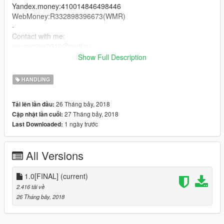
Yandex.money:410014846498446
WebMoney:R332898396673(WMR)
-
Contact with me:
progaming2019@mail.ru
Russian
Show Full Description
----------
Всем привет!Я Арсен!Я сделал реальные характеристики
HANDLING
машины FORD MUSTANG GT
-
26 Tháng bảy, 2018
Tải lên lần đầu:
Ссылка на модель машины:https://ru.gta5-
27 Tháng bảy, 2018
Cập nhật lần cuối:
mods.com/vehicles/2015-ford-mustang-gt
1 ngày trước
Last Downloaded:
-
Надеюсь вам понравится!
-
All Versions
Связаться со мной:
progaming2019@mail.ru
1.0[FINAL]
(current)
Донат:
2.416 tải về
Яндекс.деньги:410014846498446
26 Tháng bảy, 2018
WebMoney:R332898396673(WMR)