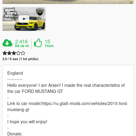
2.416
15
Đã tải về
Thích
3.0 / 5 sao (1 bỏ phiếu)
England
----------
Hello everyone! I am Arsen! I made the real characteristics of
the car FORD MUSTANG GT
-
Link to car model:https://ru.gta5-mods.com/vehicles/2015-ford-
mustang-gt
-
I hope you will enjoy!
-
Donate: