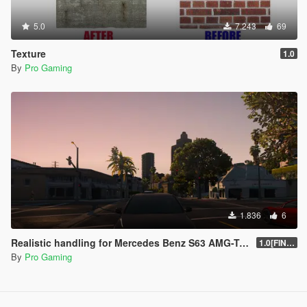
5.0
7.243
69
Texture
1.0
By
Pro Gaming
1.836
6
Realistic handling for Mercedes Benz S63 AMG-Top speed 315kmh
1.0[FINAL]
By
Pro Gaming