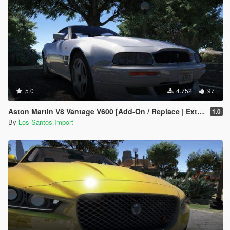
5.0
4.752
97
Aston Martin V8 Vantage V600 [Add-On / Replace | Extras]
1.0
By
Los Santos Import