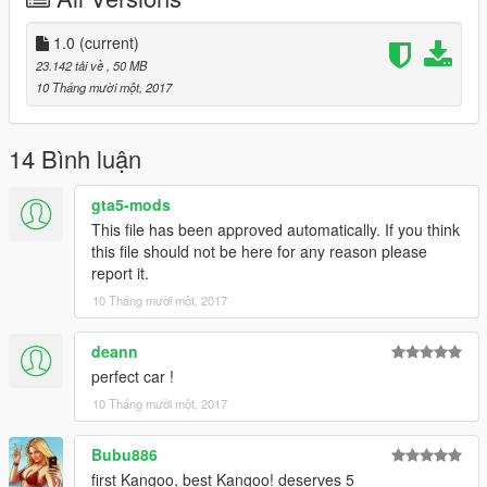
1.0
(current)
23.142 tải về
, 50 MB
10 Tháng mười một, 2017
14 Bình luận
gta5-mods
This file has been approved automatically. If you think
this file should not be here for any reason please
report it.
10 Tháng mười một, 2017
deann
perfect car !
10 Tháng mười một, 2017
Bubu886
first Kangoo, best Kangoo! deserves 5