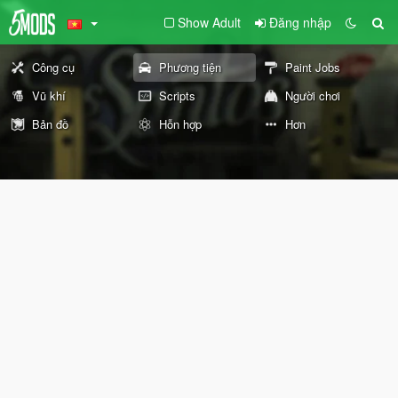
Show Adult
Đăng nhập
Công cụ
Phương tiện
Paint Jobs
Vũ khí
Scripts
Người chơi
Bản đồ
Hỗn hợp
Hơn