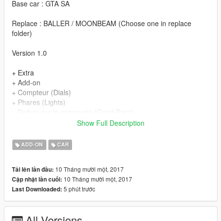
Base car : GTA SA
Replace : BALLER / MOONBEAM (Choose one in replace
folder)
Version 1.0
+ Extra
+ Add-on
+ Compteur (Dials)
+ Phares (Lights)
+ Reflets sur le carroserie (Good Paint)
+ Ouvertures des portes (Open Doors)
Show Full Description
+ Pot echappement (exhaust)
+ Parties chrome (Chrome Parts)
ADD-ON
CAR
+ Volant rotatif (Steeringwheel)
+ Plaque d'immatriculation GTA (GTA licence plate)
10 Tháng mười một, 2017
Tải lên lần đầu:
+ Vitres cassable (Breackable glass)
10 Tháng mười một, 2017
Cập nhật lần cuối:
+ Remorques fonctionnel (Working Trailers) (Only on Add-on)
5 phút trước
Last Downloaded:
All Versions