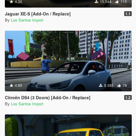
4.36
15.544
115
Jaguar XE-S [Add-On / Replace]
1.1
By
Los Santos Import
4.89
9.385
78
Citroën DS4 (3 Doors) [Add-On / Replace]
1.2
By
Los Santos Import