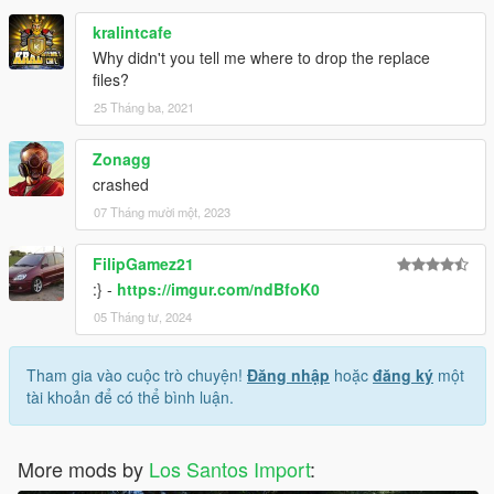
kralintcafe
Why didn't you tell me where to drop the replace
files?
25 Tháng ba, 2021
Zonagg
crashed
07 Tháng mười một, 2023
FilipGamez21
:} -
https://imgur.com/ndBfoK0
05 Tháng tư, 2024
Tham gia vào cuộc trò chuyện!
Đăng nhập
hoặc
đăng ký
một
tài khoản để có thể bình luận.
More mods by
Los Santos Import
: