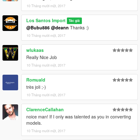
10 Tháng mười một, 2017
Los Santos Import
Tác giả
@Bubu886
@deann
Thanks :)
10 Tháng mười một, 2017
wlukaas
Really Nice Job
10 Tháng mười một, 2017
Romuald
très joli ;-)
10 Tháng mười một, 2017
ClarenceCallahan
noice man! If I only was talented as you in converting
models.
10 Tháng mười một, 2017