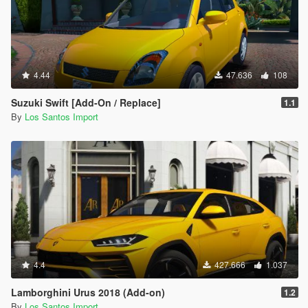
4.44
47.636
108
Suzuki Swift [Add-On / Replace]
1.1
By
Los Santos Import
4.4
427.666
1.037
Lamborghini Urus 2018 (Add-on)
1.2
By
Los Santos Import