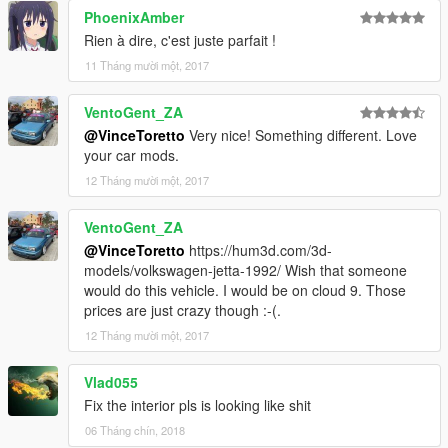
PhoenixAmber
Rien à dire, c'est juste parfait !
11 Tháng mười một, 2017
VentoGent_ZA
@VinceToretto
Very nice! Something different. Love
your car mods.
12 Tháng mười một, 2017
VentoGent_ZA
@VinceToretto
https://hum3d.com/3d-
models/volkswagen-jetta-1992/ Wish that someone
would do this vehicle. I would be on cloud 9. Those
prices are just crazy though :-(.
12 Tháng mười một, 2017
Vlad055
Fix the interior pls is looking like shit
06 Tháng chín, 2018