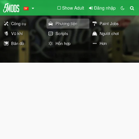
Show Adult
Đăng nhập
Công cụ
Phương tiện
Paint Jobs
Vũ khí
Scripts
Người chơi
Bản đồ
Hỗn hợp
Hơn