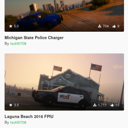
5.0
704
9
Michigan State Police Charger
By
tsohl0708
3.5
1.711
10
Laguna Beach 2016 FPIU
By
tsohl0708