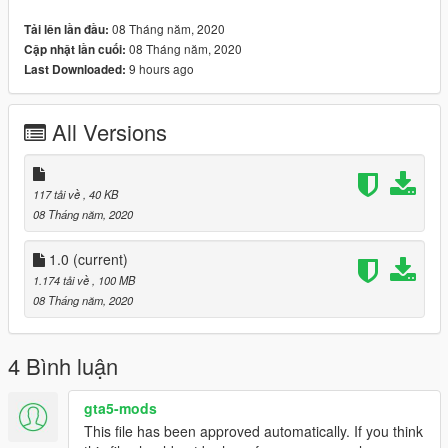
4. Enjoy
08 Tháng năm, 2020
Tải lên lần đầu:
08 Tháng năm, 2020
Cập nhật lần cuối:
!!!PLEASE DO NOT RIP OR UPLOAD ANYWHERE CLAIMING
9 hours ago
Last Downloaded:
THAT THIS IS YOURS VEHICLES ARE UNEDITABLE HENCE
WHY THEY ARE LOCKED!!!
All Versions
!!!PLEASE DON'T SAY IN THE COMMENTS THAT THE
SILVERADO LIGHTBAR IS MESSED UP IF YOU DIDNT
117 tải về
, 40 KB
DOWNLOAD BOTH FILES!!!
08 Tháng năm, 2020
THE LIGHTBAR FIX IS JUST AN ADD ON IF YOU WANT TO
1.0
(current)
SEE THE LIGHTS ON THE SILVERADO YOU HAVE TO
1.174 tải về
, 100 MB
DOWNLOAD BOTH FILES!!!!!
08 Tháng năm, 2020
4 Bình luận
gta5-mods
This file has been approved automatically. If you think