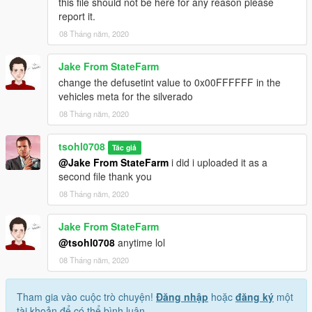
this file should not be here for any reason please
report it.
08 Tháng năm, 2020
Jake From StateFarm
change the defusetint value to 0x00FFFFFF in the
vehicles meta for the silverado
08 Tháng năm, 2020
tsohl0708
Tác giả
@Jake From StateFarm
i did i uploaded it as a
second file thank you
08 Tháng năm, 2020
Jake From StateFarm
@tsohl0708
anytime lol
08 Tháng năm, 2020
Tham gia vào cuộc trò chuyện!
Đăng nhập
hoặc
đăng ký
một
tài khoản để có thể bình luận.