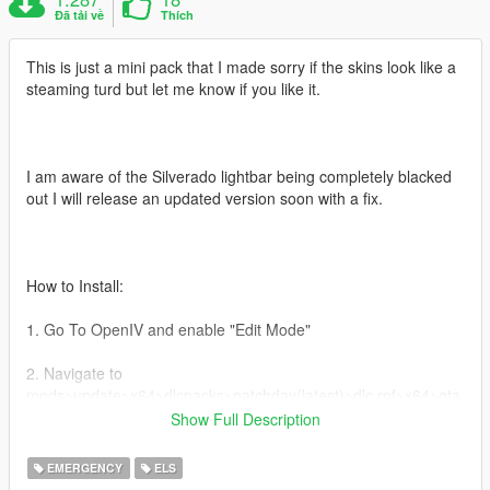
Đã tải về
Thích
This is just a mini pack that I made sorry if the skins look like a
steaming turd but let me know if you like it.
I am aware of the Silverado lightbar being completely blacked
out I will release an updated version soon with a fix.
How to Install:
1. Go To OpenIV and enable "Edit Mode"
2. Navigate to
mods>update>x64>dlcpacks>patchday(latest)>dlc.rpf>x64>gta
5>vehicles.rpf
Show Full Description
3. Drag and drop your files there and load up Gta
EMERGENCY
ELS