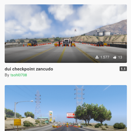
1.577
13
dui checkpoint zancudo
1.1
By
tsohl0708