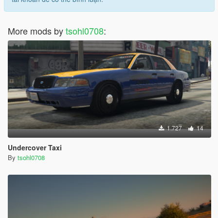
More mods by
tsohl0708
:
1.727
14
Undercover Taxi
By
tsohl0708