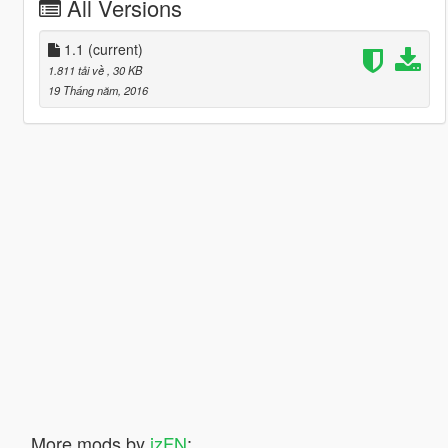
All Versions
1.1
(current)
1.811 tải về
, 30 KB
19 Tháng năm, 2016
More mods by
izFN
: