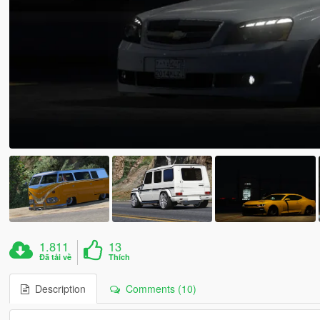
1.811
13
Đã tải về
Thích
Description
Comments (10)