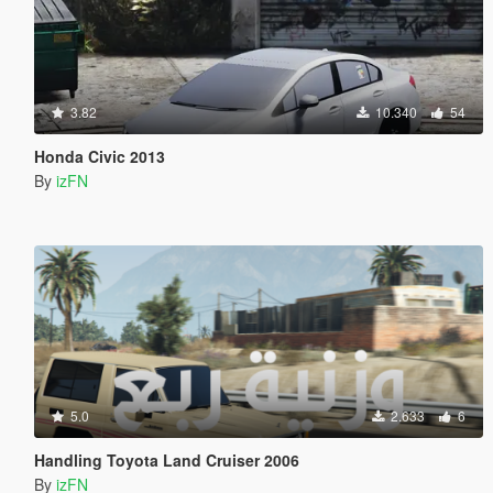
3.82
10.340
54
Honda Civic 2013
By
izFN
5.0
2.633
6
Handling Toyota Land Cruiser 2006
By
izFN