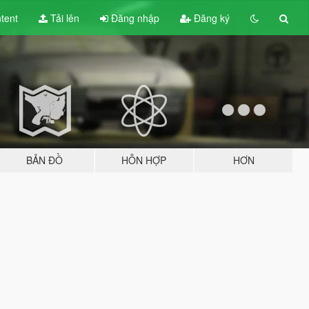
tent
Tải lên
Đăng nhập
Đăng ký
BẢN ĐỒ
HỖN HỢP
HƠN