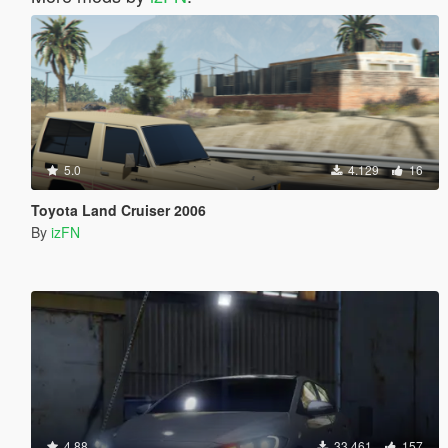
5.0
4.129
16
Toyota Land Cruiser 2006
By
izFN
4.88
33.461
157