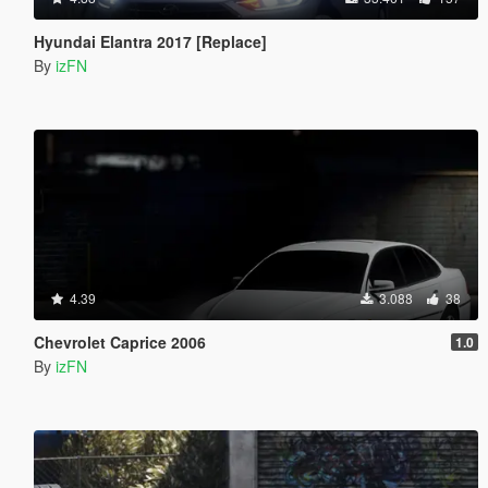
Hyundai Elantra 2017 [Replace]
By
izFN
4.39
3.088
38
Chevrolet Caprice 2006
1.0
By
izFN