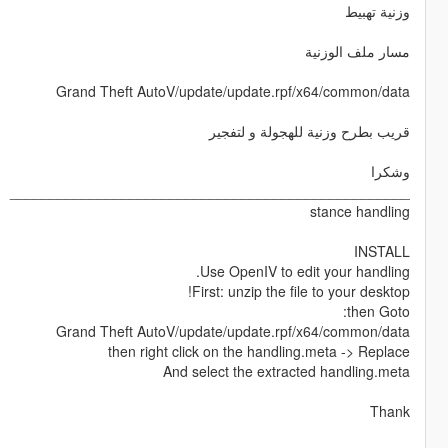
وزنية تهبيط
مسار ملف الوزنية
Grand Theft AutoV/update/update.rpf/x64/common/data
قريب بطرح وزنية للهجولة و لتفجير
وشكرا
__________________________________________________
stance handling
INSTALL
Use OpenIV to edit your handling.
First: unzip the file to your desktop!
then Goto:
Grand Theft AutoV/update/update.rpf/x64/common/data
then right click on the handling.meta -> Replace
And select the extracted handling.meta
Thank