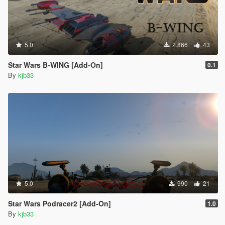
5.0
2.866
43
Star Wars B-WING [Add-On]
0.1
By
kjb33
5.0
990
21
Star Wars Podracer2 [Add-On]
1.0
By
kjb33