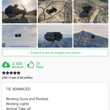
Expand to see all images and videos
2.569
31
Đã tải về
Thích
4.83 / 5 sao (3 bỏ phiếu)
TIE ADVANCED
Working Guns and Rockets
Working Lights
Vertical Take off