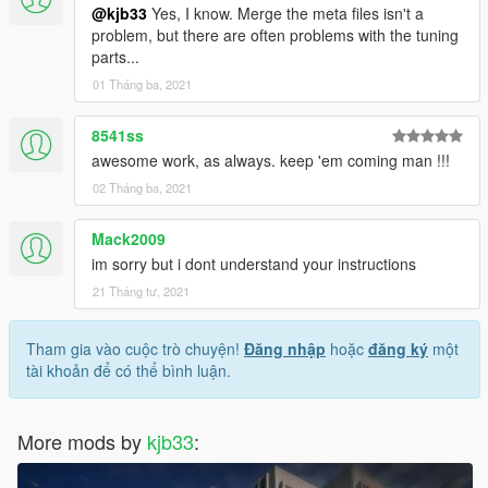
@kjb33
Yes, I know. Merge the meta files isn't a
problem, but there are often problems with the tuning
parts...
01 Tháng ba, 2021
8541ss
awesome work, as always. keep 'em coming man !!!
02 Tháng ba, 2021
Mack2009
im sorry but i dont understand your instructions
21 Tháng tư, 2021
Tham gia vào cuộc trò chuyện!
Đăng nhập
hoặc
đăng ký
một
tài khoản để có thể bình luận.
More mods by
kjb33
: