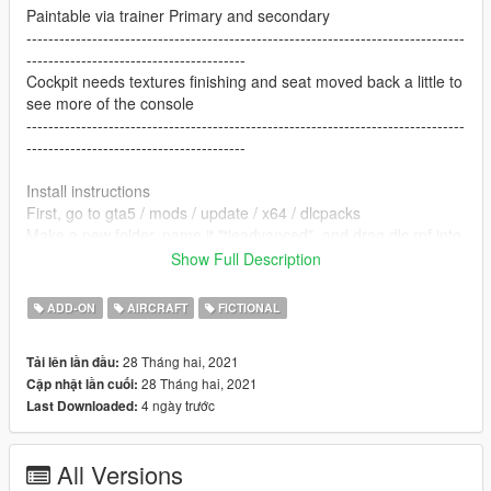
Paintable via trainer Primary and secondary
--------------------------------------------------------------------------------
----------------------------------------
Cockpit needs textures finishing and seat moved back a little to
see more of the console
--------------------------------------------------------------------------------
----------------------------------------
Install instructions
First, go to gta5 / mods / update / x64 / dlcpacks
Make a new folder, name it "tieadvanced", and drag dlc.rpf into
the folder.
Show Full Description
Then, go to gta5 / mods / update / update.rpf / common / data
Edit dlclist.xml, add "dlcpacks:/tieadvanced/"
ADD-ON
AIRCRAFT
FICTIONAL
Spawn name - tieadvanced
28 Tháng hai, 2021
Tải lên lần đầu:
--------------------------------------------------------------------------------
28 Tháng hai, 2021
Cập nhật lần cuối:
-----------------------------------------
4 ngày trước
Last Downloaded:
Vehicle Converted By: kjb33
Model by: Star wars Universe - Sketchfab
All Versions