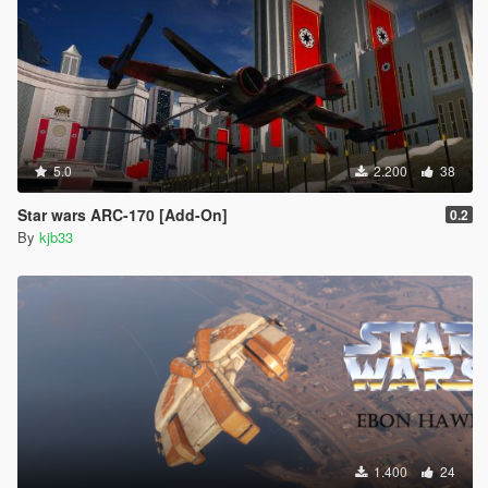
5.0
2.200
38
Star wars ARC-170 [Add-On]
0.2
By
kjb33
1.400
24