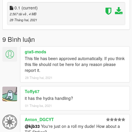
0.1
(current)
2.567 tải về
, 4 MB
28 Tháng hai, 2021
9 Bình luận
gta5-mods
This file has been approved automatically. If you think
this file should not be here for any reason please
report it.
28 Tháng hai, 2021
Toffy67
it has the hydra handling?
01 Tháng ba, 2021
Anton_DGCYT
@kjb33
You're just on a roll my dude! How about a