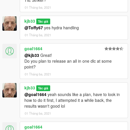
TIE Striker?
01 Tháng ba, 2021
kjb33
Tác giả
@Toffy67
yes hydra handling
01 Tháng ba, 2021
goal1664
@kjb33
Great!
Do you plan to release an all in one dlc at some
point?
01 Tháng ba, 2021
kjb33
Tác giả
@goal1664
yeah sounds like a plan, have to look in
how to do it first, I attempted it a while back, the
results wasn't good lol
01 Tháng ba, 2021
goal1664