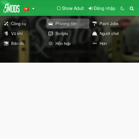
Show Adult
Đăng nhập
Công cụ
Phương tiện
Paint Jobs
Vũ khí
Scripts
Người chơi
Bản đồ
Hỗn hợp
Hơn