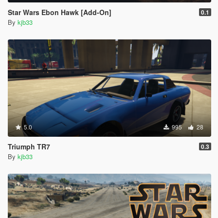
Star Wars Ebon Hawk [Add-On]
0.1
By
kjb33
5.0
995
28
Triumph TR7
0.3
By
kjb33