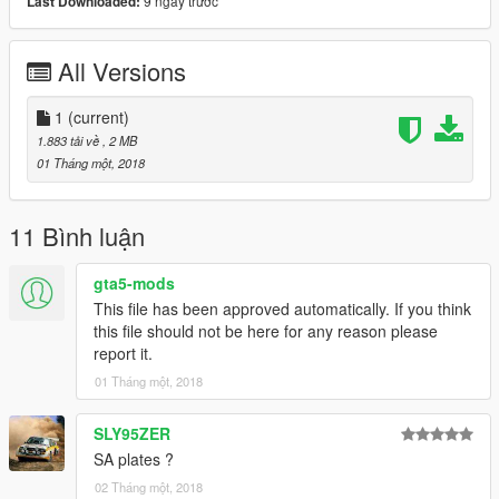
9 ngày trước
Last Downloaded:
All Versions
1
(current)
1.883 tải về
, 2 MB
01 Tháng một, 2018
11 Bình luận
gta5-mods
This file has been approved automatically. If you think
this file should not be here for any reason please
report it.
01 Tháng một, 2018
SLY95ZER
SA plates ?
02 Tháng một, 2018