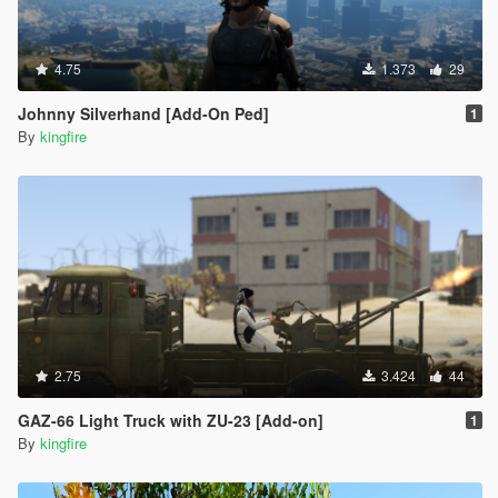
4.75
1.373
29
Johnny Silverhand [Add-On Ped]
1
By
kingfire
2.75
3.424
44
GAZ-66 Light Truck with ZU-23 [Add-on]
1
By
kingfire