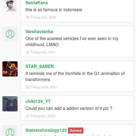
SatriaKans
this is so famous in indonesia
09 Tháng chín, 2020
Varshavianka
One of the scariest vehicles I've ever seen in my
childhood. LMAO
05 Tháng một, 2021
STAR_SABER
It reminds me of the Ironhide in the G1 animation of
transformers
25 Tháng mười, 2021
chiki125_YT
Could you can add a addon version of it plz ?
22 Tháng tám, 2023
ihatetexhnology123
Banned