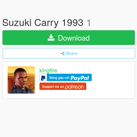
Suzuki Carry 1993
1
Download
Share
kingfire
Đóng góp với
Support me on