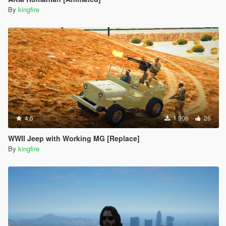
By
kingfire
4.5
1.906
26
WWII Jeep with Working MG [Replace]
By
kingfire