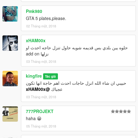
Pmk980
GTA 5 plates,please.
02 Tháng một, 2018
xHAM00x
حلوه يبن بلدي بس قديمه شويه حاول تنزل حاجه احدث او
نزلها add on
03 Tháng một, 2018
kingfire
Tác giả
حبيبي ان شاء الله انزل حاجات احدث اهم حاجة انها تكون
@xHAM00x
عجباك
03 Tháng một, 2018
777PROJEKT
haha 😀
05 Tháng một, 2018