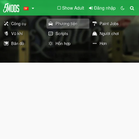
Show Adult
Đăng nhập
Công cụ
Phương tiện
Paint Jobs
Vũ khí
Scripts
Người chơi
Bản đồ
Hỗn hợp
Hơn