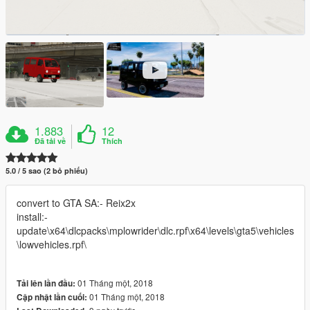
1.883
12
Đã tải về
Thích
5.0 / 5 sao (2 bỏ phiếu)
convert to GTA SA:- Reix2x
install:-
update\x64\dlcpacks\mplowrider\dlc.rpf\x64\levels\gta5\vehicles
\lowvehicles.rpf\
01 Tháng một, 2018
Tải lên lần đầu:
01 Tháng một, 2018
Cập nhật lần cuối: