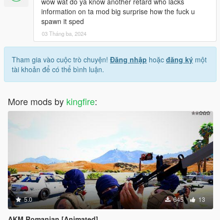
wow wat do ya know another retard who lacks
information on ta mod big surprise how the fuck u
spawn it sped
03 Tháng ba, 2024
Tham gia vào cuộc trò chuyện!
Đăng nhập
hoặc
đăng ký
một
tài khoản để có thể bình luận.
More mods by
kingfire
:
5.0
645
13
AKM Romanian [Animated]