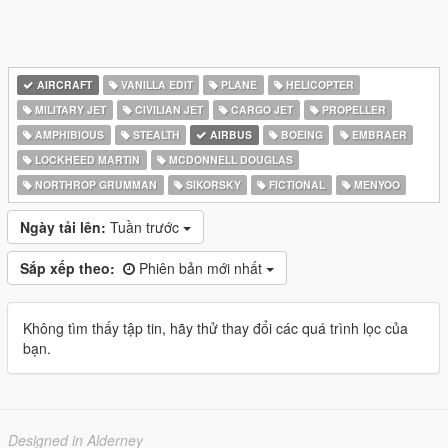
AIRCRAFT
VANILLA EDIT
PLANE
HELICOPTER
MILITARY JET
CIVILIAN JET
CARGO JET
PROPELLER
AMPHIBIOUS
STEALTH
AIRBUS
BOEING
EMBRAER
LOCKHEED MARTIN
MCDONNELL DOUGLAS
NORTHROP GRUMMAN
SIKORSKY
FICTIONAL
MENYOO
Ngày tải lên:
Tuần trước
Sắp xếp theo:
Phiên bản mới nhất
Không tìm thấy tập tin, hãy thử thay đổi các quá trình lọc của
bạn.
Designed in Alderney