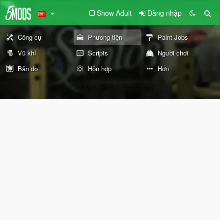
Show Adult
Đăng nhập
Công cụ
Phương tiện
Paint Jobs
Vũ khí
Scripts
Người chơi
Bản đồ
Hỗn hợp
Hơn