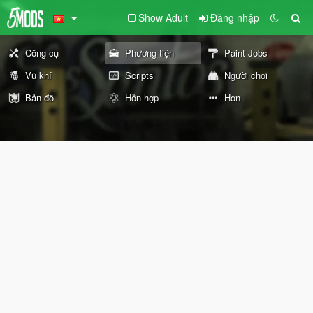
Show Adult
Đăng nhập
Công cụ
Phương tiện
Paint Jobs
Vũ khí
Scripts
Người chơi
Bản đồ
Hỗn hợp
Hơn