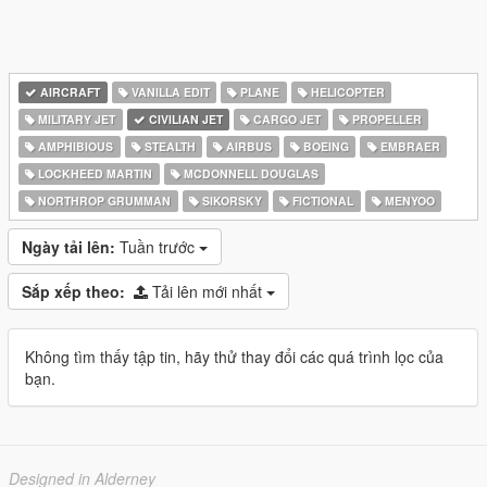
AIRCRAFT
VANILLA EDIT
PLANE
HELICOPTER
MILITARY JET
CIVILIAN JET
CARGO JET
PROPELLER
AMPHIBIOUS
STEALTH
AIRBUS
BOEING
EMBRAER
LOCKHEED MARTIN
MCDONNELL DOUGLAS
NORTHROP GRUMMAN
SIKORSKY
FICTIONAL
MENYOO
Ngày tải lên:
Tuần trước
Sắp xếp theo:
Tải lên mới nhất
Không tìm thấy tập tin, hãy thử thay đổi các quá trình lọc của
bạn.
Designed in Alderney