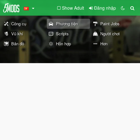
Show Adult
Đăng nhập
Công cụ
Phương tiện
Paint Jobs
Vũ khí
Scripts
Người chơi
Bản đồ
Hỗn hợp
Hơn