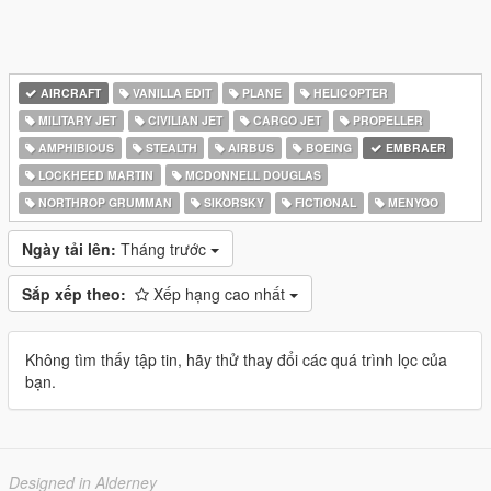
AIRCRAFT
VANILLA EDIT
PLANE
HELICOPTER
MILITARY JET
CIVILIAN JET
CARGO JET
PROPELLER
AMPHIBIOUS
STEALTH
AIRBUS
BOEING
EMBRAER
LOCKHEED MARTIN
MCDONNELL DOUGLAS
NORTHROP GRUMMAN
SIKORSKY
FICTIONAL
MENYOO
Ngày tải lên:
Tháng trước
Sắp xếp theo:
Xếp hạng cao nhất
Không tìm thấy tập tin, hãy thử thay đổi các quá trình lọc của
bạn.
Designed in Alderney