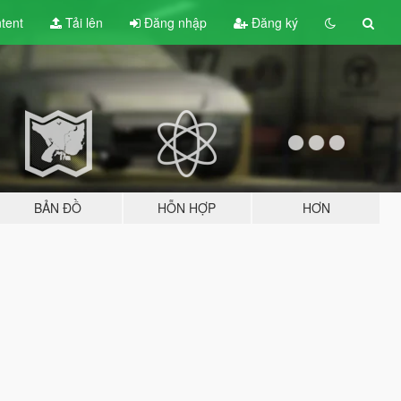
tent
Tải lên
Đăng nhập
Đăng ký
BẢN ĐỒ
HỖN HỢP
HƠN