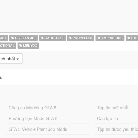
 JET
CIVILIAN JET
CARGO JET
PROPELLER
AMPHIBIOUS
STE
ICTIONAL
MENYOO
ích nhất
n.
Công cụ Modding GTA 5
Tập tin mới nhất
Phương tiện Mods GTA 5
Các tập tin
GTA 5 Vehicle Paint Job Mods
Tập tin được yêu thí