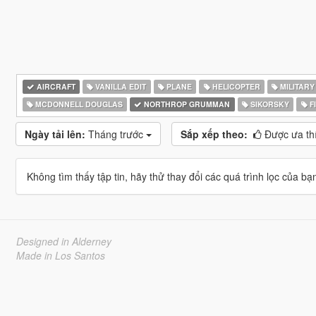
AIRCRAFT
VANILLA EDIT
PLANE
HELICOPTER
MILITARY
MCDONNELL DOUGLAS
NORTHROP GRUMMAN
SIKORSKY
F
Ngày tải lên:
Tháng trước
Sắp xếp theo:
Được ưa th
Không tìm thấy tập tin, hãy thử thay đổi các quá trình lọc của bạ
Designed in Alderney
Made in Los Santos