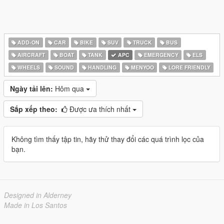
ADD-ON
CAR
BIKE
SUV
TRUCK
BUS
AIRCRAFT
BOAT
TANK
APC
EMERGENCY
ELS
WHEELS
SOUND
HANDLING
MENYOO
LORE FRIENDLY
Ngày tải lên:
Hôm qua
Sắp xếp theo:
Được ưa thích nhất
Không tìm thấy tập tin, hãy thử thay đổi các quá trình lọc của
bạn.
Designed in Alderney
Made in Los Santos