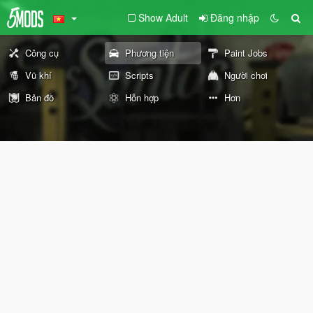
Show Adult
Đăng nhập
Công cụ
Phương tiện
Paint Jobs
Vũ khí
Scripts
Người chơi
Bản đồ
Hỗn hợp
Hơn