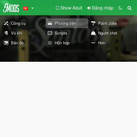
Show Adult
Đăng nhập
Công cụ
Phương tiện
Paint Jobs
Vũ khí
Scripts
Người chơi
Bản đồ
Hỗn hợp
Hơn