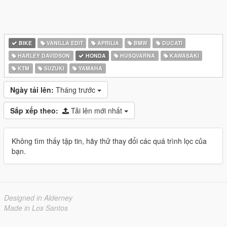
BIKE
VANILLA EDIT
APRILIA
BMW
DUCATI
HARLEY DAVIDSON
HONDA
HUSQVARNA
KAWASAKI
KTM
SUZUKI
YAMAHA
Ngày tải lên:
Tháng trước
Sắp xếp theo:
Tải lên mới nhất
Không tìm thấy tập tin, hãy thử thay đổi các quá trình lọc của
bạn.
Designed in Alderney
Made in Los Santos