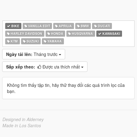
BIKE
VANILLA EDIT
APRILIA
BMW
DUCATI
HARLEY DAVIDSON
HONDA
HUSQVARNA
KAWASAKI
KTM
SUZUKI
YAMAHA
Ngày tải lên:
Tháng trước
Sắp xếp theo:
Được ưa thích nhất
Không tìm thấy tập tin, hãy thử thay đổi các quá trình lọc của
bạn.
Designed in Alderney
Made in Los Santos