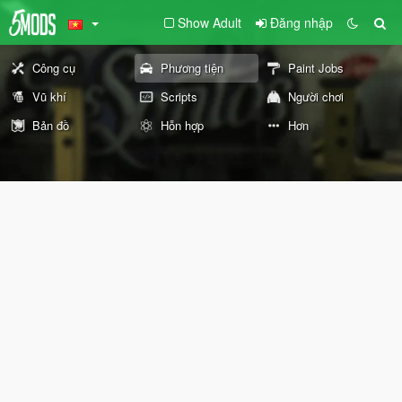
Show Adult
Đăng nhập
Công cụ
Phương tiện
Paint Jobs
Vũ khí
Scripts
Người chơi
Bản đồ
Hỗn hợp
Hơn