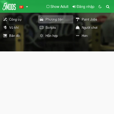
Show Adult
Đăng nhập
Công cụ
Phương tiện
Paint Jobs
Vũ khí
Scripts
Người chơi
Bản đồ
Hỗn hợp
Hơn