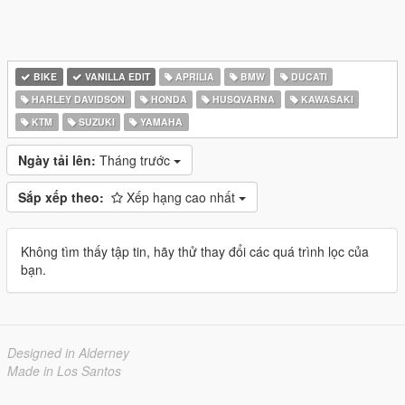
BIKE
VANILLA EDIT
APRILIA
BMW
DUCATI
HARLEY DAVIDSON
HONDA
HUSQVARNA
KAWASAKI
KTM
SUZUKI
YAMAHA
Ngày tải lên:
Tháng trước
Sắp xếp theo:
Xếp hạng cao nhất
Không tìm thấy tập tin, hãy thử thay đổi các quá trình lọc của
bạn.
Designed in Alderney
Made in Los Santos