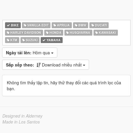
BIKE
VANILLA EDIT
APRILIA
BMW
DUCATI
HARLEY DAVIDSON
HONDA
HUSQVARNA
KAWASAKI
KTM
SUZUKI
YAMAHA
Ngày tải lên:
Hôm qua
Sắp xếp theo:
Download nhiều nhất
Không tìm thấy tập tin, hãy thử thay đổi các quá trình lọc của
bạn.
Designed in Alderney
Made in Los Santos