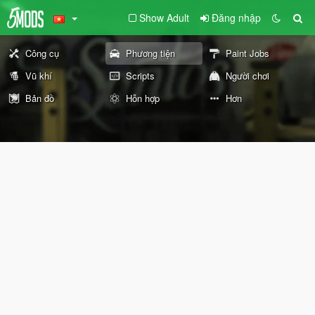
Show Adult
Đăng nhập
Công cụ
Phương tiện
Paint Jobs
Vũ khí
Scripts
Người chơi
Bản đồ
Hỗn hợp
Hơn