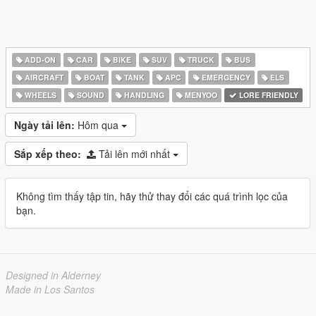
ADD-ON
CAR
BIKE
SUV
TRUCK
BUS
AIRCRAFT
BOAT
TANK
APC
EMERGENCY
ELS
WHEELS
SOUND
HANDLING
MENYOO
LORE FRIENDLY
Ngày tải lên:
Hôm qua
Sắp xếp theo:
Tải lên mới nhất
Không tìm thấy tập tin, hãy thử thay đổi các quá trình lọc của
bạn.
Designed in Alderney
Made in Los Santos