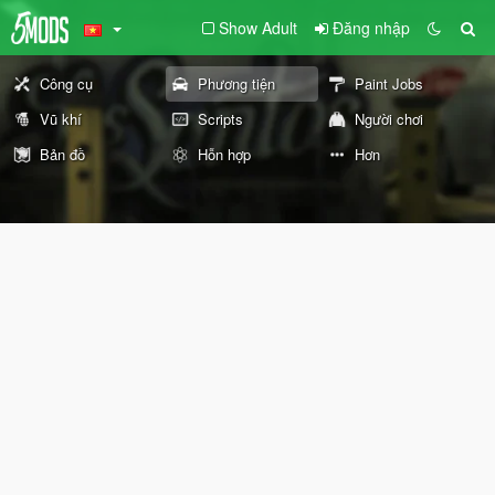
Show Adult
Đăng nhập
Công cụ
Phương tiện
Paint Jobs
Vũ khí
Scripts
Người chơi
Bản đồ
Hỗn hợp
Hơn