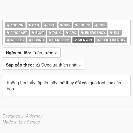
ADD-ON
CAR
BIKE
SUV
TRUCK
BUS
AIRCRAFT
BOAT
TANK
APC
EMERGENCY
ELS
WHEELS
SOUND
HANDLING
MENYOO
LORE FRIENDLY
Ngày tải lên:
Tuần trước
Sắp xếp theo:
Được ưa thích nhất
Không tìm thấy tập tin, hãy thử thay đổi các quá trình lọc của
bạn.
Designed in Alderney
Made in Los Santos