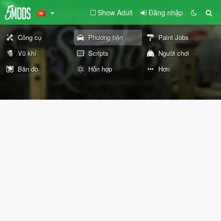
Show Adult
Đăng nhập
Công cụ
Phương tiện
Paint Jobs
Vũ khí
Scripts
Người chơi
Bản đồ
Hỗn hợp
Hơn