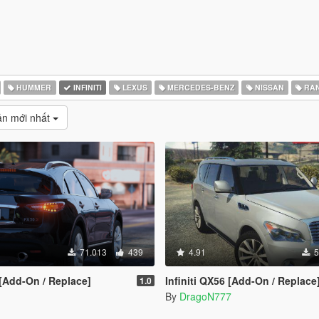
HUMMER
INFINITI
LEXUS
MERCEDES-BENZ
NISSAN
RAN
̉n mới nhất
71.013
439
4.91
5
 [Add-On / Replace]
Infiniti QX56 [Add-On / Replace
1.0
By
DragoN777