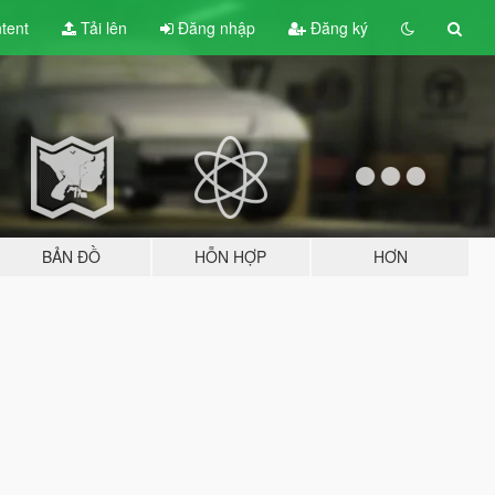
tent
Tải lên
Đăng nhập
Đăng ký
BẢN ĐỒ
HỖN HỢP
HƠN