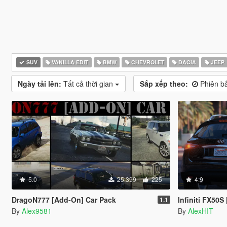
SUV
VANILLA EDIT
BMW
CHEVROLET
DACIA
JEEP
Ngày tải lên:
Tất cả thời gian
Sắp xếp theo:
Phiên ba
5.0
25.399
225
4.9
DragoN777 [Add-On] Car Pack
Infiniti FX50S
1.1
By
Alex9581
By
AlexHIT