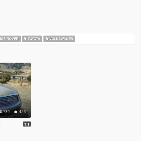
GE ROVER
TOYOTA
VOLKSWAGEN
0.739
426
]
1.1