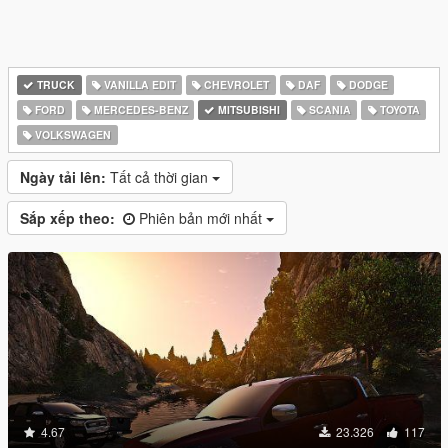
TRUCK
VANILLA EDIT
CHEVROLET
DAF
DODGE
FORD
MERCEDES-BENZ
MITSUBISHI
SCANIA
TOYOTA
VOLKSWAGEN
Ngày tải lên:
Tất cả thời gian
Sắp xếp theo:
Phiên bản mới nhất
4.67
23.326
117