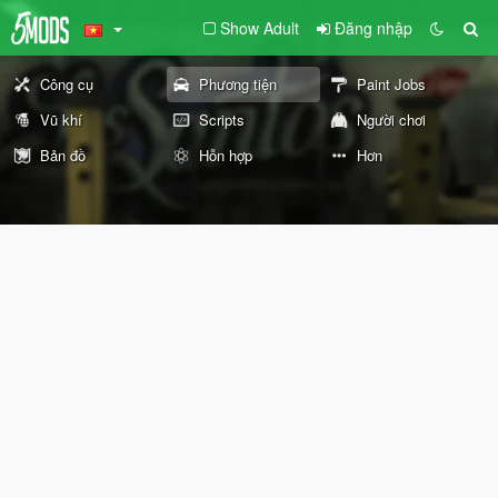
Show Adult
Đăng nhập
Công cụ
Phương tiện
Paint Jobs
Vũ khí
Scripts
Người chơi
Bản đồ
Hỗn hợp
Hơn