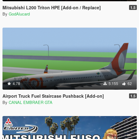
Mitsubishi L200 Triton HPE [Add-on / Replace]
1.5
By
GodAlucard
4.78
5.155
62
Airport Truck Fuel Staircase Pushback [Add-on]
1.5
By
CANAL EMBRAER GTA