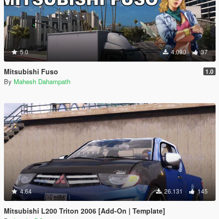
5.0
4.090
37
Mitsubishi Fuso
1.0
By
Mahesh Dahampath
4.64
26.131
145
Mitsubishi L200 Triton 2006 [Add-On | Template]