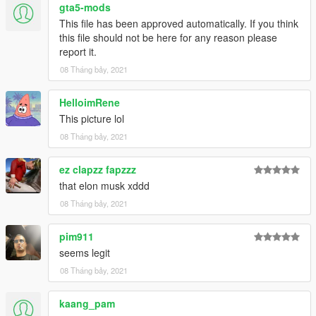
gta5-mods
This file has been approved automatically. If you think
this file should not be here for any reason please
report it.
08 Tháng bảy, 2021
HelloimRene
This picture lol
08 Tháng bảy, 2021
ez clapzz fapzzz
that elon musk xddd
08 Tháng bảy, 2021
pim911
seems legit
08 Tháng bảy, 2021
kaang_pam