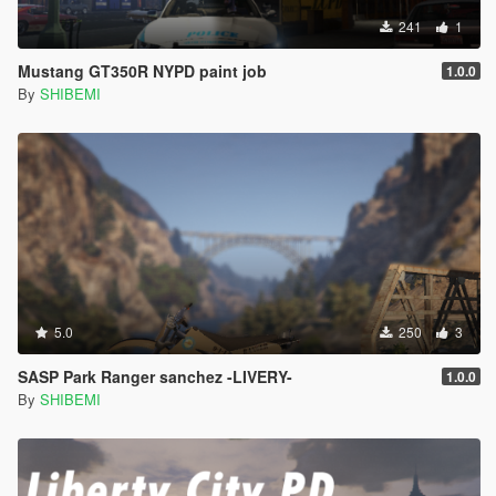
241
1
Mustang GT350R NYPD paint job
1.0.0
By
SHIBEMI
5.0
250
3
SASP Park Ranger sanchez -LIVERY-
1.0.0
By
SHIBEMI