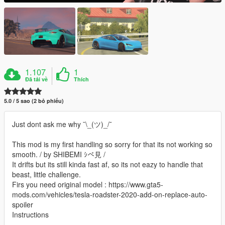
1.107
1
Đã tải về
Thích
5.0 / 5 sao (2 bỏ phiếu)
Just dont ask me why ¯\_(ツ)_/¯
This mod is my first handling so sorry for that its not working so
smooth. / by SHIBEMI ｼべ見 /
It drifts but its still kinda fast af, so its not eazy to handle that
beast, little challenge.
Firs you need original model : https://www.gta5-
mods.com/vehicles/tesla-roadster-2020-add-on-replace-auto-
spoiler
Instructions