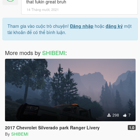
that fukin great bruh
14 Tháng mười, 2021
Tham gia vào cuộc trò chuyện!
Đăng nhập
hoặc
đăng ký
một
tài khoản để có thể bình luận.
More mods by
SHIBEMI
:
298
7
2017 Chevrolet Silverado park Ranger Livery
1.0
By
SHIBEMI