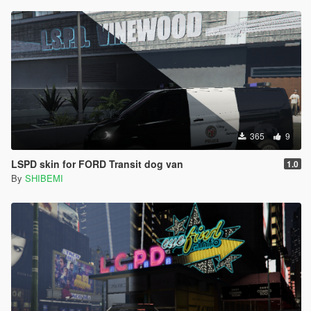
365
9
LSPD skin for FORD Transit dog van
1.0
By
SHIBEMI