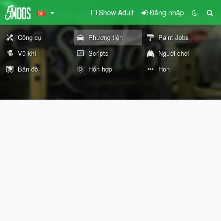
Show Adult
Đăng nhập
Công cụ
Phương tiện
Paint Jobs
Vũ khí
Scripts
Người chơi
Bản đồ
Hỗn hợp
Hơn