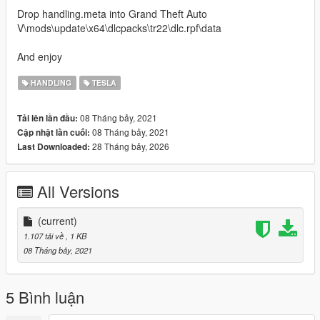
Drop handling.meta into Grand Theft Auto
V\mods\update\x64\dlcpacks\tr22\dlc.rpf\data
And enjoy
HANDLING
TESLA
08 Tháng bảy, 2021
Tải lên lần đầu:
08 Tháng bảy, 2021
Cập nhật lần cuối:
28 Tháng bảy, 2026
Last Downloaded:
All Versions
(current)
1.107 tải về
, 1 KB
08 Tháng bảy, 2021
5 Bình luận