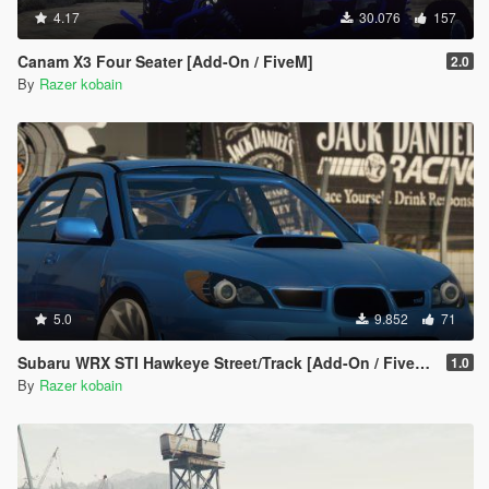
4.17
30.076
157
Canam X3 Four Seater [Add-On / FiveM]
2.0
By
Razer kobain
5.0
9.852
71
Subaru WRX STI Hawkeye Street/Track [Add-On / FiveM | Tuning]
1.0
By
Razer kobain