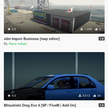
4.5
1.096
3
Jdm Import Business [map editor]
1.0
By
Razer kobain
4.0
8.612
54
Mitsubishi Drag Evo 9 [SP / FiveM | Add-On]
1.0