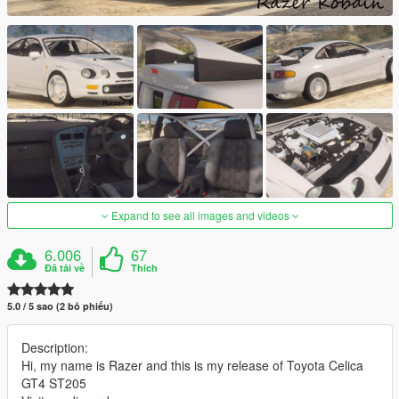
Expand to see all images and videos
6.006
67
Đã tải về
Thích
5.0 / 5 sao (2 bỏ phiếu)
Description:
Hi, my name is Razer and this is my release of Toyota Celica
GT4 ST205