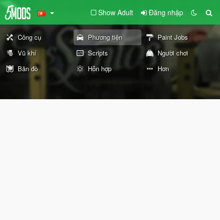
Show Adult
Đăng nhập
Công cụ
Phương tiện
Paint Jobs
Vũ khí
Scripts
Người chơi
Bản đồ
Hỗn hợp
Hơn