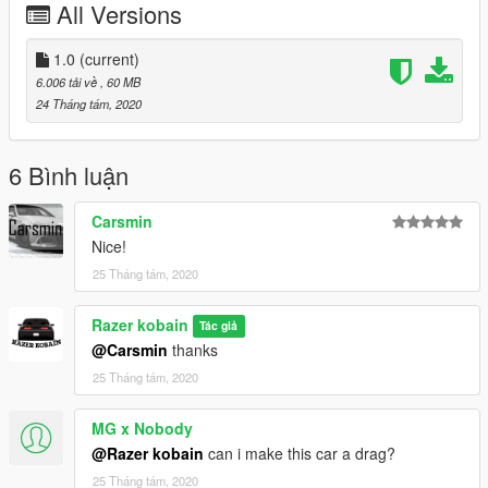
All Versions
COLS are good
Hands on Wheel
Dials Work
1.0
(current)
6.006 tải về
, 60 MB
===========================================
24 Tháng tám, 2020
Credits:
> Car - Forza Horizon 3
> Tuning Parts - Forza Horizon 3
6 Bình luận
I would like to give a big thanks to Bankai For all the help with
Carsmin
the tuning parts
Nice!
25 Tháng tám, 2020
DO NOT REUPLOAD ON ANY OTHER SITES
Razer kobain
Tác giả
@Carsmin
thanks
25 Tháng tám, 2020
MG x Nobody
@Razer kobain
can i make this car a drag?
25 Tháng tám, 2020