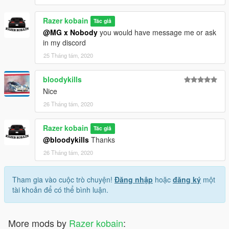
Razer kobain
Tác giả
@MG x Nobody
you would have message me or ask
in my discord
25 Tháng tám, 2020
bloodykills
Nice
26 Tháng tám, 2020
Razer kobain
Tác giả
@bloodykills
Thanks
26 Tháng tám, 2020
Tham gia vào cuộc trò chuyện!
Đăng nhập
hoặc
đăng ký
một
tài khoản để có thể bình luận.
More mods by
Razer kobain
: