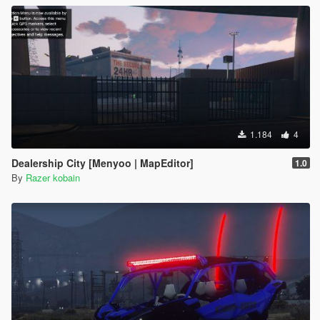
1.184
4
Dealership City [Menyoo | MapEditor]
1.0
By
Razer kobain