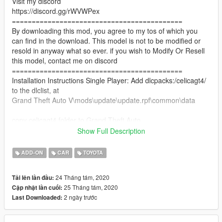
Visit my discord
https://discord.gg/rWVWPex
===========================================
By downloading this mod, you agree to my tos of which you
can find in the download. This model is not to be modified or
resold in anyway what so ever. if you wish to Modify Or Resell
this model, contact me on discord
===========================================
Installation Instructions Single Player: Add dlcpacks:/celicagt4/
to the dlclist, at
Grand Theft Auto V\mods\update\update.rpf\common\data
copy celicagt4 folder to Grand Theft Auto
V\mods\update\x64\dlcpacks
Show Full Description
Installation Instructions FiveM: Copy the celicagt4 folder to your
ADD-ON
CAR
TOYOTA
server resources folder, Start the Resource in your server cfg,
"start celicagt4"
24 Tháng tám, 2020
Tải lên lần đầu:
===========================================
25 Tháng tám, 2020
Cập nhật lần cuối:
2 ngày trước
Last Downloaded:
Features:
Tuning Parts
Mirror Refelection