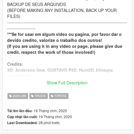
BACKUP DE SEUS ARQUIVOS
(BEFORE MAKING ANY INSTALLATION, BACK UP YOUR
FILES)
--------------------------------------------------------------------------------
-------------------
***Se for usar em algum video ou pagina, por favor dar o
devido credito, valorize o trabalho dos outros!
(If you are using it in any video or page, please give due
credit, respect the work of those involved!)
Credits:
3D: Anderson lima, GUSTAVO P3D, Hum3D, bfmsgta,
turn10studio
GTA5: GodAlucard
Show Full Description
-----------------------------------------------------
ADD-ON
TRUCK
TOYOTA
If you like the content and want to support us, please
donate:
19 Tháng chín, 2020
Tải lên lần đầu:
[
DONATE
]
19 Tháng chín, 2020
Cập nhật lần cuối:
[
DONATE
]
28 phút trước
Last Downloaded:
----------------------------------------------------