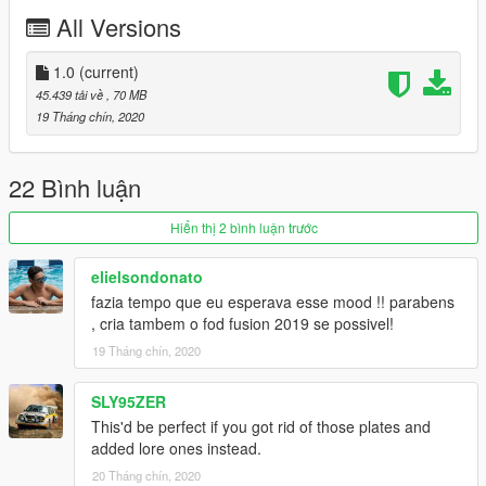
All Versions
Contact US:
https://www.facebook.com/GALMODS/
--------------------------------------------------------------------------------
1.0
(current)
-------------------
45.439 tải về
, 70 MB
19 Tháng chín, 2020
É necessario que possua o OPENIV, baixe o no site
(http://openiv.com/)
--------------------------------------------------------------------------------
22 Bình luận
-------------------
Hiển thị 2 bình luận trước
PT-BR
------Instalação------ [Replace]
elielsondonato
fazia tempo que eu esperava esse mood !! parabens
**Pegue os arquivos da pasta Toyota Hilux 2019, e os mova
, cria tambem o fod fusion 2019 se possivel!
para o seguinte diretorio da sua pasta mods:
19 Tháng chín, 2020
Mods -x64e - levels - gta5 - vehicles.rpf (Arraste e solte)
SLY95ZER
*Se nao funcionar tente o outro caminho:
This'd be perfect if you got rid of those plates and
added lore ones instead.
Mods - Update - x64 - DlcPacks - Patchday22ng - dlc.rpf - x64
20 Tháng chín, 2020
- levels - gta5 - vehicles.rpf (Arraste e solte)