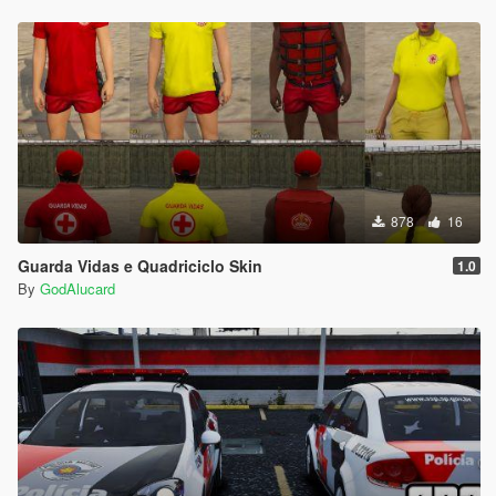
878
16
Guarda Vidas e Quadriciclo Skin
1.0
By
GodAlucard