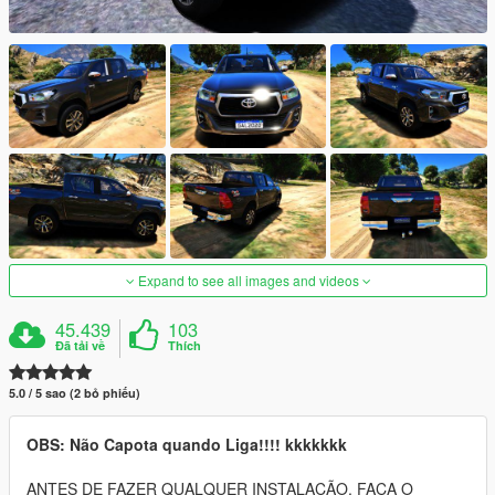
Expand to see all images and videos
45.439
103
Đã tải về
Thích
5.0 / 5 sao (2 bỏ phiếu)
OBS: Não Capota quando Liga!!!! kkkkkkk
ANTES DE FAZER QUALQUER INSTALAÇÃO, FAÇA O