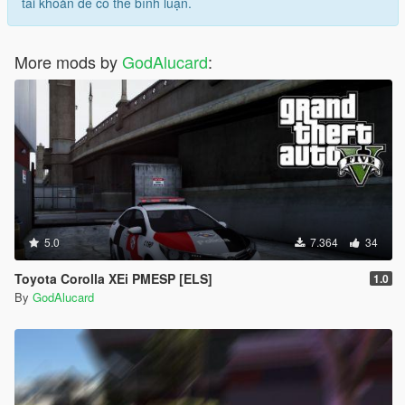
tài khoản để có thể bình luận.
More mods by
GodAlucard
:
5.0
7.364
34
Toyota Corolla XEi PMESP [ELS]
1.0
By
GodAlucard