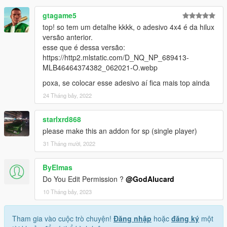
gtagame5
top! so tem um detalhe kkkk, o adesivo 4x4 é da hilux
versão anterior.
esse que é dessa versão:
https://http2.mlstatic.com/D_NQ_NP_689413-
MLB46464374382_062021-O.webp
poxa, se colocar esse adesivo aí fica mais top ainda
24 Tháng bảy, 2022
starlxrd868
please make this an addon for sp (single player)
31 Tháng mười, 2022
ByElmas
Do You Edit Permission ?
@GodAlucard
10 Tháng bảy, 2023
Tham gia vào cuộc trò chuyện!
Đăng nhập
hoặc
đăng ký
một