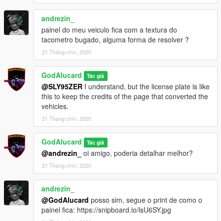
andrezin_
ou instale no ultimo patchday que tiver
painel do meu veiculo fica com a textura do
-------------------------------------------------------
tacometro bugado, alguma forma de resolver ?
21 Tháng chín, 2020
2- copie o conteudo do arquivo vehicles.txt para o caminho:
GodAlucard
Tác giả
Mods - update - update.rpf - common - data - levels - gta5 -
@SLY95ZER
I understand, but the license plate is like
vehicles.meta (pesquise e substitua o conteudo do SADLER
this to keep the credits of the page that converted the
dentro do arquivo)
vehicles.
-------------------------------------------------------
21 Tháng chín, 2020
Se Divirta
-------------------------------------------------------
GodAlucard
Tác giả
@andrezin_
oi amigo, poderia detalhar melhor?
EN-US
21 Tháng chín, 2020
------ Installation ------ [Replace]
** Take the files from the Toyota Hilux 2019 folder, and move
andrezin_
them to the following directory in your mods folder:
@GodAlucard
posso sim, segue o print de como o
painel fica: https://snipboard.io/lsU6SY.jpg
Mods -x64e - levels - gta5 - vehicles.rpf (Drag and drop)