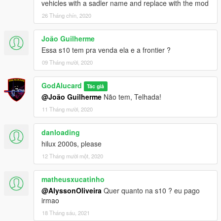
vehicles with a sadler name and replace with the mod
26 Tháng chín, 2020
João Guilherme
Essa s10 tem pra venda ela e a frontier ?
09 Tháng mười, 2020
GodAlucard
Tác giả
@João Guilherme
Não tem, Telhada!
11 Tháng mười, 2020
danloading
hilux 2000s, please
12 Tháng mười một, 2020
matheusxucatinho
@AlyssonOliveira
Quer quanto na s10 ? eu pago
irmao
18 Tháng sáu, 2021