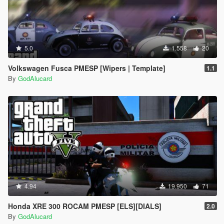
5.0
1.558
20
Volkswagen Fusca PMESP [Wipers | Template]
1.1
By
GodAlucard
4.94
19.950
71
Honda XRE 300 ROCAM PMESP [ELS][DIALS]
2.0
By
GodAlucard