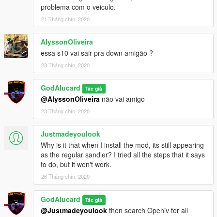
problema com o veiculo.
21 Tháng chín, 2020
AlyssonOliveira
essa s10 vai sair pra down amigão ?
23 Tháng chín, 2020
GodAlucard
Tác giả
@AlyssonOliveira
não vai amigo
23 Tháng chín, 2020
Justmadeyoulook
Why is it that when I install the mod, its still appearing
as the regular sandler? I tried all the steps that it says
to do, but it won't work.
26 Tháng chín, 2020
GodAlucard
Tác giả
@Justmadeyoulook
then search Openiv for all