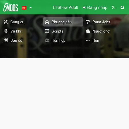
Show Adult
Đăng nhập
Công cụ
Phương tiện
Paint Jobs
Vũ khí
Scripts
Người chơi
Bản đồ
Hỗn hợp
Hơn