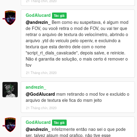
21 Tháng chín, 2020
* If it doesn't work try the other way:
GodAlucard
Tác giả
Mods - Update - x64 - DlcPacks - Patchday22ng - dlc.rpf - x64
@andrezin_
Bem como eu suspeitava, é algum mod
- levels - gta5 - vehicles.rpf (Drag and drop)
de FOV, ou você retira o mod de FOV, ou vai ter que
retirar o arquivo de textura do velocímetro, abrindo o
or install on the last patchday you have
arquivo .ytd do veiculo pelo openiv, e excluindo a
textura que esta dentro dele com o nome
-------------------------------------------------- -----
"script_rt_dials_cavalcade", depois salve, e reinicie.
Não é garantia de solução, o mais certo é remover o
2- copy the contents of the vehicles.txt file to the path:
fov
21 Tháng chín, 2020
Mods - update - update.rpf - common - data - levels - gta5 -
vehicles.meta (search and replace the SADLER content inside
andrezin_
the file)
@GodAlucard
msm retirando o mod fov e excluido o
arquivo de textura ele fica do msm jeito
-------------------------------------------------- -----
Have fun
21 Tháng chín, 2020
--------------------------------------------------------------------------------
--------------------------------
GodAlucard
Tác giả
@andrezin_
infelizmente então nao sei o que pode
ser, talvez algum mod grafico, não tive esse