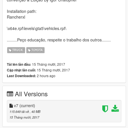
Installation path:
Rancherxl
\x64e.rpf\levels\gta5\vehicles.rpf\
.........Peço educação, respeite o trabalho dos outros........
TRUCK
TOYOTA
15 Tháng mười, 2017
Tải lên lần đầu:
15 Tháng mười, 2017
Cập nhật lần cuối:
2 hours ago
Last Downloaded:
All Versions
v7
(current)
115.649 tải về
, 40 MB
15 Tháng mười, 2017