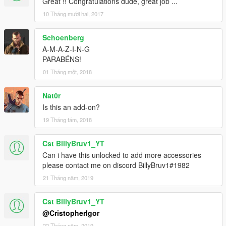
Great !! Congratulations dude, great job ...
10 Tháng mười hai, 2017
Schoenberg
A-M-A-Z-I-N-G
PARABÉNS!
01 Tháng một, 2018
Nat0r
Is this an add-on?
19 Tháng tám, 2018
Cst BillyBruv1_YT
Can i have this unlocked to add more accessories
please contact me on discord BillyBruv1#1982
21 Tháng năm, 2019
Cst BillyBruv1_YT
@CristopherIgor
22 Tháng năm, 2019