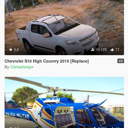
5.0
10.125
77
Chevrolet S10 High Country 2015 [Replace]
V2
By
CristopherIgor