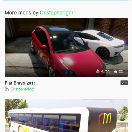
More mods by
CristopherIgor
:
4.755
22
Fiat Bravo 2011
2.0
By
CristopherIgor