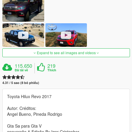
Expand to see all images and videos
115.650
219
Đã tải về
Thích
4.31 / 5 sao (8 bỏ phiếu)
Toyota Hilux Revo 2017
Autor: Créditos:
Angel Bueno, Pineda Rodrigo
Gta Sa para Gta V
converção & Edição By Igor Cristopher