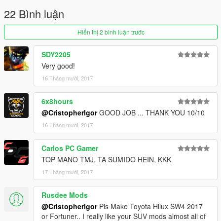
22 Bình luận
Hiển thị 2 bình luận trước
SDY2205
Very good!
16 Tháng mười, 2017
6x8hours
@CristopherIgor
GOOD JOB ... THANK YOU 10/10
16 Tháng mười, 2017
Carlos PC Gamer
TOP MANO TMJ, TA SUMIDO HEIN, KKK
17 Tháng mười, 2017
Rusdee Mods
@CristopherIgor
Pls Make Toyota Hilux SW4 2017
or Fortuner.. I really like your SUV mods almost all of