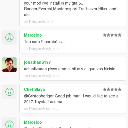
your mod i've install in my gta 5..
Ranger,Everest,Monterosport,Trailblazer,Hilux, and
etc
22 Tháng mười, 2017
Marceloo
Top cara !! parabéns...
17 Tháng mười một, 2017
jonathanS197
actualizaaaa plsss amo el hilux y el que vos hiciste
18 Tháng mười một, 2017
Chef Slaya
@Cristopherlgor Good job man. I would like to see a
2017 Toyota Tacoma
03 Tháng mười hai, 2017
Marceloo