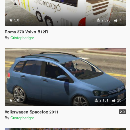
5.0
2.398
7
Roma 370 Volvo B12R
By
CristopherIgor
5.0
2.151
20
Volkswagen Spacefox 2011
2.0
By
CristopherIgor