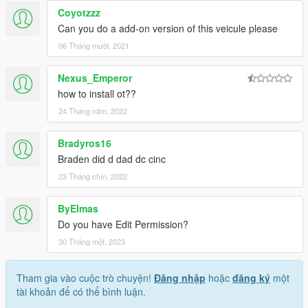
Coyotzzz
Can you do a add-on version of this veicule please
06 Tháng mười, 2021
Nexus_Emperor
how to install ot??
24 Tháng năm, 2022
Bradyros16
Braden did d dad dc cinc
23 Tháng chín, 2022
ByElmas
Do you have Edit Permission?
30 Tháng một, 2023
Tham gia vào cuộc trò chuyện!
Đăng nhập
hoặc
đăng ký
một
tài khoản để có thể bình luận.