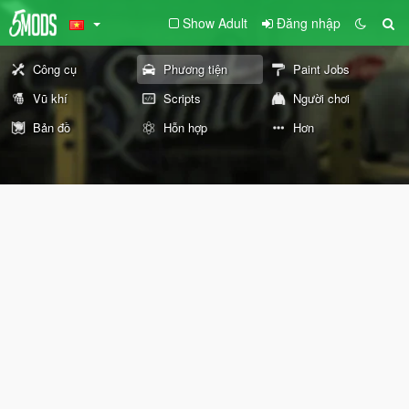
Show Adult
Đăng nhập
Công cụ
Phương tiện
Paint Jobs
Vũ khí
Scripts
Người chơi
Bản đồ
Hỗn hợp
Hơn