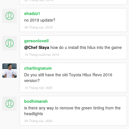
shadzz1
no 2019 update?
06 Tháng sáu, 2019
gersonlovell
@Chef Slaya
how do u install this hilux into the game
19 Tháng mười hai, 2019
charlingtatum
Do you still have the old Toyota Hilux Revo 2016
version?
15 Tháng một, 2020
bodhimarsh
is there any way to remove the green tinting from the
headlights
09 Tháng sáu, 2020