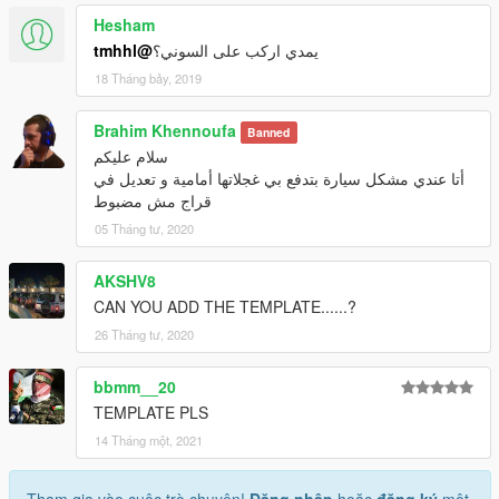
Hesham
@tmhhl
يمدي اركب على السوني؟
18 Tháng bảy, 2019
Brahim Khennoufa
Banned
سلام عليكم
أتا عندي مشكل سيارة بتدفع بي غجلاتها أمامية و تعديل في
قراج مش مضبوط
05 Tháng tư, 2020
AKSHV8
CAN YOU ADD THE TEMPLATE......?
26 Tháng tư, 2020
bbmm__20
TEMPLATE PLS
14 Tháng một, 2021
Tham gia vào cuộc trò chuyện!
Đăng nhập
hoặc
đăng ký
một