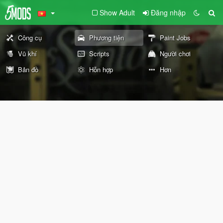
Show Adult
Đăng nhập
Công cụ
Phương tiện
Paint Jobs
Vũ khí
Scripts
Người chơi
Bản đồ
Hỗn hợp
Hơn