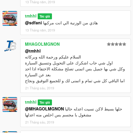
13 Tháng năm, 2019
tmhhl
Tác giả
@sdfani
هاذي من الوزنية الي انت مركبها
13 Tháng năm, 2019
MHAGOLMGNON
@tmhhl
السلام عليكم ورحمة الله وبركاته
اول شي حاب اشكرك على التحويل وتنسيق السيارة
وكل شي بها جميل بس اتمنى تصلح مشكلة الاختفاء اذا احد
بعد عن السيارة
اما الباقي كل شي تمام و اتمنى لك و للجميع التوفيق ونجاح
21 Tháng sáu, 2019
tmhhl
Tác giả
@MHAGOLMGNON
حلها بسيط لاكن نسيت اعدله حاليا
مشغول با مجسم بس اخلص منه اعدلها
21 Tháng sáu, 2019