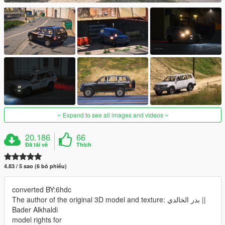
Expand to see all images and videos
20.186
66
Đã tải về
Thích
4.83 / 5 sao (6 bỏ phiếu)
converted BY:6hdc
The author of the original 3D model and texture: بدر الخالدي ||
Bader Alkhaldi
model rights for