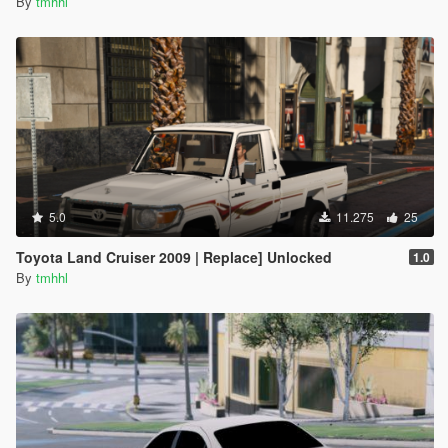
By
tmhhl
5.0
11.275
25
Toyota Land Cruiser 2009 | Replace] Unlocked
1.0
By
tmhhl