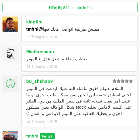
Hiển thị 8 bình luận trước
kingfire
@tmhhl
مفيش طريقة اتواصل معك فيها
09 Tháng tám, 2018
MisterEmirati
يعطيك العافيه شغل عدل ع الموتر
21 Tháng tám, 2018
bu_shehab9
السلام عليكم اخوي ماشاء الله عليك ابدعت في الموتر
احلى استاندر شفته لين الحين بس ممكن طلب اخوي لو ما
عليك امر بغيت نسخه ثانيه في نفس الملف من دون الفلتر
على الليت الامامي تخليه stock شكل الواكاله يعني مشكور
اخوي و يعطيك العافيه على الموتر الابداعي و الفنان :)
22 Tháng tám, 2018
tmhhl
Tác giả