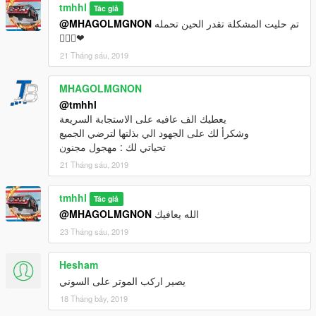
tmhhl
Tác giả
@MHAGOLMGNON
تم حليت المشكلة تقدر الحين تحمله
🙇🏻‍♂️❤
21 Tháng sáu, 2019
MHAGOLMGNON
@tmhhl
يعطيك الف عافيه على الاستجابة السريعة
وشكرأ لك على الجهود الي بذلتها لترضي الجميع
تحياتي لك : مهجول مجنون
21 Tháng sáu, 2019
tmhhl
Tác giả
@MHAGOLMGNON
الله يعافيك
23 Tháng sáu, 2019
Hesham
يصير اركب الموتر على السوني
18 Tháng bảy, 2019