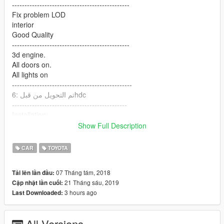
-----------------------------------------------
Fix problem LOD
interior
Good Quality
-----------------------------------------------
3d engine.
All doors on.
All lights on
------------------------------------------------
تم التحويل من قبل :6hdc
----------------------------------------------
Installation:
update
Show Full Description
\x64\dlcpacks\patchday3ng\dlc.rpf\x64\levels\gta5\vehicles.rpf
CAR
TOYOTA
----------------------------------------------
شكر خاص لخالد الغامدي
07 Tháng tám, 2018
Tải lên lần đầu:
xtmn.5
21 Tháng sáu, 2019
Cập nhật lần cuối:
3 hours ago
Last Downloaded:
All Versions