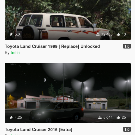
5.0
12.406
43
Toyota Land Cruiser 1999 | Replace] Unlocked
1.0
By
tmhhl
4.25
5.044
25
Toyota Land Cruiser 2016 [Extra]
1.0