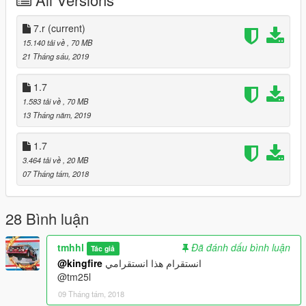
7.r
(current)
15.140 tải về
, 70 MB
21 Tháng sáu, 2019
1.7
1.583 tải về
, 70 MB
13 Tháng năm, 2019
1.7
3.464 tải về
, 20 MB
07 Tháng tám, 2018
28 Bình luận
tmhhl
Đã đánh dấu bình luận
Tác giả
@kingfire
انستقرام هذا انستقرامي
@tm25l
09 Tháng tám, 2018