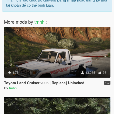
tài khoản để có thể bình luận.
More mods by
tmhhl
:
4.75
13.085
36
Toyota Land Cruiser 2006 | Replace] Unlocked
1.2
By
tmhhl