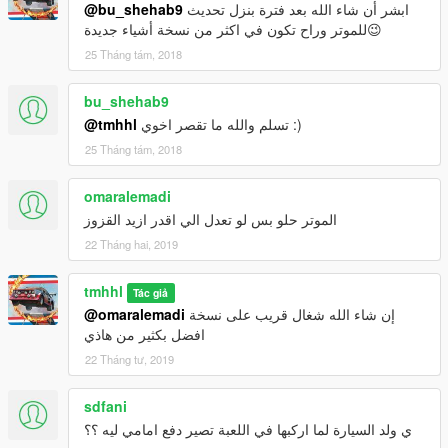
@bu_shehab9
ابشر أن شاء الله بعد فترة بنزل تحديث
للموتر وراح تكون في اكثر من نسخة أشياء جديدة😉
25 Tháng tám, 2018
bu_shehab9
@tmhhl
تسلم والله ما تقصر اخوي :)
25 Tháng tám, 2018
omaralemadi
الموتر حلو بس لو تعدل الي اقدر ازيد القزوز
22 Tháng hai, 2019
tmhhl
Tác giả
@omaralemadi
إن شاء الله شغال قريب على نسخة
افضل بكثير من هاذي
22 Tháng tư, 2019
sdfani
ي ولد السيارة لما اركبها في اللعبة تصير دفع امامي ليه ؟؟