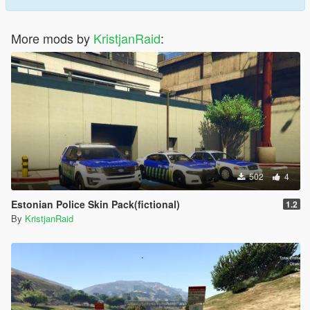
More mods by
KristjanRaid
:
502
4
Estonian Police Skin Pack(fictional)
1.2
By
KristjanRaid