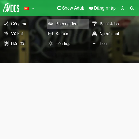
Show Adult
Đăng nhập
Công cụ
Phương tiện
Paint Jobs
Vũ khí
Scripts
Người chơi
Bản đồ
Hỗn hợp
Hơn