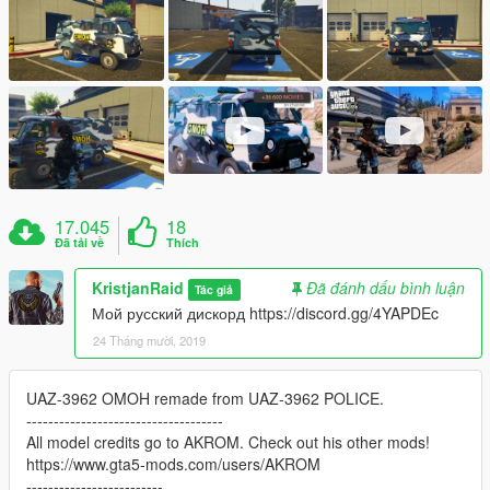
17.045
18
Đã tải về
Thích
KristjanRaid
Đã đánh dấu bình luận
Tác giả
Мой русский дискорд https://discord.gg/4YAPDEc
24 Tháng mười, 2019
UAZ-3962 OMOH remade from UAZ-3962 POLICE.
------------------------------------
All model credits go to AKROM. Check out his other mods!
https://www.gta5-mods.com/users/AKROM
-------------------------