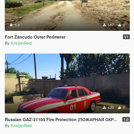
5.0
587
8
Fort Zancudo Outer Perimeter
V1
By
KristjanRaid
420
6
Russian GAZ-31105 Fire Protection (ПОЖАРНАЯ ОХРАНА)
1.0
By
KristjanRaid