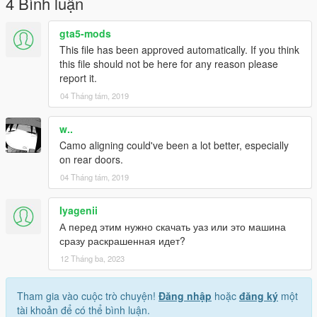
4 Bình luận
gta5-mods
This file has been approved automatically. If you think
this file should not be here for any reason please
report it.
04 Tháng tám, 2019
w..
Camo aligning could've been a lot better, especially
on rear doors.
04 Tháng tám, 2019
Iyagenii
А перед этим нужно скачать уаз или это машина
сразу раскрашенная идет?
12 Tháng ba, 2023
Tham gia vào cuộc trò chuyện!
Đăng nhập
hoặc
đăng ký
một
tài khoản để có thể bình luận.