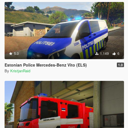
5.0
1.149
6
Estonian Police Mercedes-Benz Vito (ELS)
1.0
By
KristjanRaid