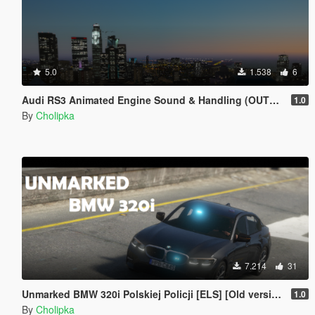
5.0
1.538
6
Audi RS3 Animated Engine Sound & Handling (OUTDATED)
1.0
By
Cholipka
7.214
31
Unmarked BMW 320i Polskiej Policji [ELS] [Old version]
1.0
By
Cholipka