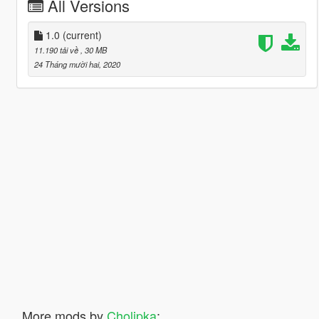
All Versions
1.0
(current)
11.190 tải về
, 30 MB
24 Tháng mười hai, 2020
More mods by
Cholipka
: