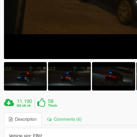
11.190
58
Đã tải về
Thích
Description
Comments (6)
Vehicle slot: FBI2