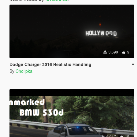
3.690
9
Dodge Charger 2016 Realistic Handling
By
Cholipka
6.047
19