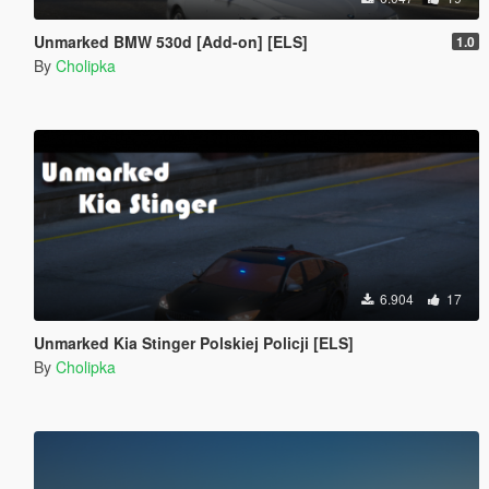
Unmarked BMW 530d [Add-on] [ELS]
1.0
By
Cholipka
6.904
17
Unmarked Kia Stinger Polskiej Policji [ELS]
By
Cholipka