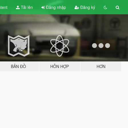
tent
Tải lên
Đăng nhập
Đăng ký
BẢN ĐỒ
HỖN HỢP
HƠN