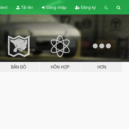
tent
Tải lên
Đăng nhập
Đăng ký
BẢN ĐỒ
HỖN HỢP
HƠN