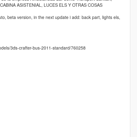
A CABINA ASISTENIAL, LUCES ELS Y OTRAS COSAS
 beta version, in the next update i add: back part, lights els,
models/3ds-crafter-bus-2011-standard/760258