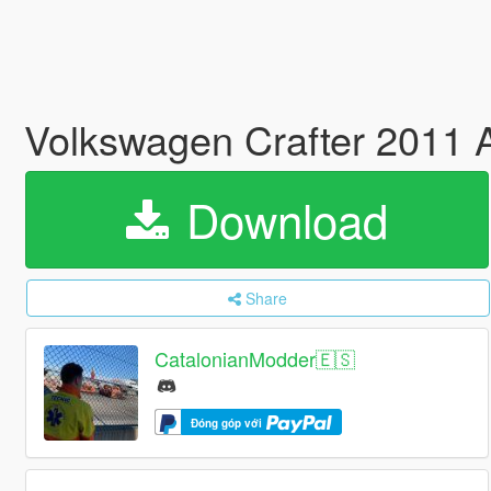
Volkswagen Crafter 2011 
Download
Share
CatalonianModder🇪🇸
Đóng góp với