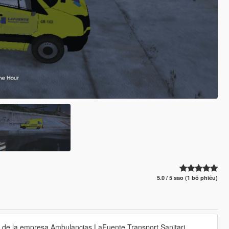
5.0 / 5 sao (1 bỏ phiếu)
o de la empresa Ambulancias LaFuente Transport Sanitari,