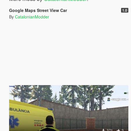
Google Maps Street View Car
1.0
By
CatalonianModder
371
3