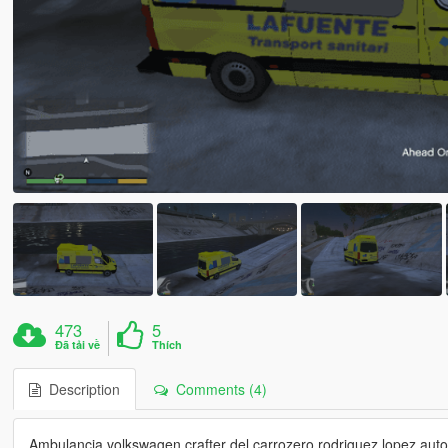
473
5
Đã tải về
Thích
Description
Comments (4)
Ambulancia volkswagen crafter del carrozero rodriguez lopez aut