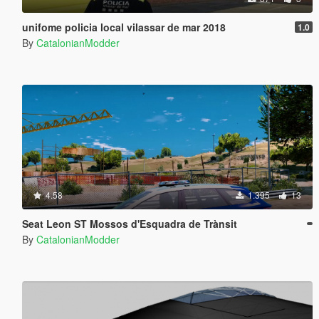
unifome policia local vilassar de mar 2018
1.0
By
CatalonianModder
4.58
1.395
13
Seat Leon ST Mossos d'Esquadra de Trànsit
By
CatalonianModder