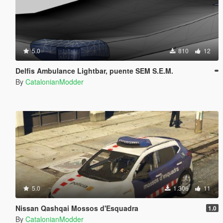
5.0
810
12
Delfis Ambulance Lightbar, puente SEM S.E.M.
By
CatalonianModder
5.0
1.306
11
Nissan Qashqai Mossos d'Esquadra
1.0
By
CatalonianModder