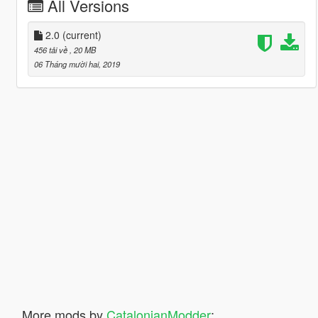
All Versions
2.0
(current)
456 tải về
, 20 MB
06 Tháng mười hai, 2019
More mods by
CatalonianModder
:
5.0
656
14