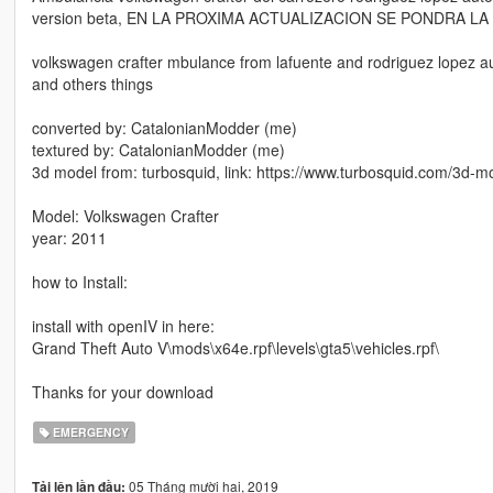
version beta, EN LA PROXIMA ACTUALIZACION SE PONDRA L
volkswagen crafter mbulance from lafuente and rodriguez lopez auto,
and others things
converted by: CatalonianModder (me)
textured by: CatalonianModder (me)
3d model from: turbosquid, link: https://www.turbosquid.com/3d-
Model: Volkswagen Crafter
year: 2011
how to Install:
install with openIV in here:
Grand Theft Auto V\mods\x64e.rpf\levels\gta5\vehicles.rpf\
Thanks for your download
EMERGENCY
05 Tháng mười hai, 2019
Tải lên lần đầu: