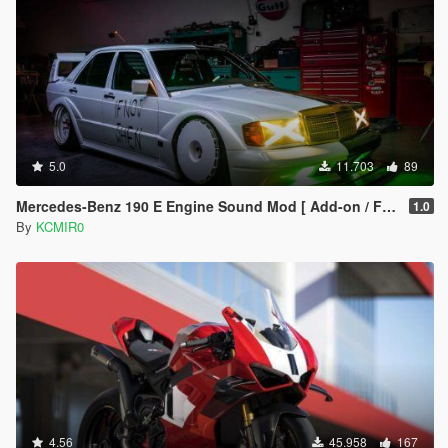
5.0
11.703
89
Mercedes-Benz 190 E Engine Sound Mod [ Add-on / FiveM ]
1.0
By
KCMIR0
4.56
45.958
167