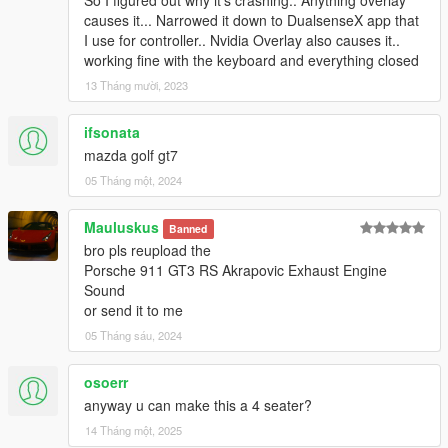
causes it... Narrowed it down to DualsenseX app that
I use for controller.. Nvidia Overlay also causes it..
working fine with the keyboard and everything closed
13 Tháng mười, 2023
ifsonata
mazda golf gt7
05 Tháng một, 2024
Mauluskus
Banned
bro pls reupload the
Porsche 911 GT3 RS Akrapovic Exhaust Engine
Sound
or send it to me
05 Tháng sáu, 2024
osoerr
anyway u can make this a 4 seater?
14 Tháng một, 2025