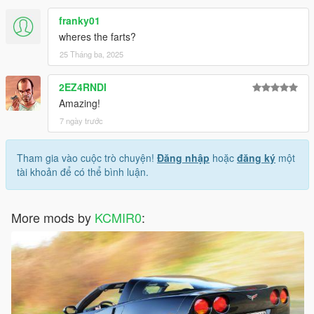
franky01
wheres the farts?
25 Tháng ba, 2025
2EZ4RNDI
Amazing!
7 ngày trước
Tham gia vào cuộc trò chuyện!
Đăng nhập
hoặc
đăng ký
một
tài khoản để có thể bình luận.
More mods by
KCMIR0
: