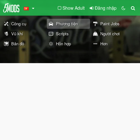
Show Adult
Đăng nhập
Công cụ
Phương tiện
Paint Jobs
Vũ khí
Scripts
Người chơi
Bản đồ
Hỗn hợp
Hơn