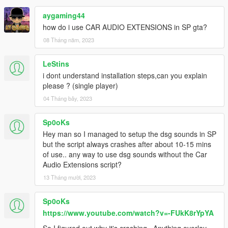
aygaming44
how do i use CAR AUDIO EXTENSIONS in SP gta?
08 Tháng năm, 2023
LeStins
i dont understand installation steps,can you explain
please ? (single player)
04 Tháng bảy, 2023
Sp0oKs
Hey man so I managed to setup the dsg sounds in SP
but the script always crashes after about 10-15 mins
of use.. any way to use dsg sounds without the Car
Audio Extensions script?
13 Tháng mười, 2023
Sp0oKs
https://www.youtube.com/watch?v=-FUkK8rYpYA
So I figured out why it's crashing.. Anything overlay