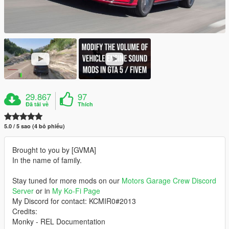
29.867
97
Đã tải về
Thích
5.0 / 5 sao (4 bỏ phiếu)
Brought to you by [GVMA]
In the name of family.
Stay tuned for more mods on our
Motors Garage Crew Discord
Server
or in
My Ko-Fi Page
My Discord for contact: KCMIR0#2013
Credits:
Monky - REL Documentation