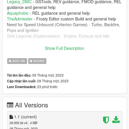
Legacy_DMC
- GSTools, REV guidance, FMOD guidance, REL
guidance and general help
Aquaphobic
- REL guidance and general help
TheAdmiester
- Frosty Editor custom Build and general help
Need for Speed Unbound (Criterion Games) - Turbo, Backfire,
Pops and Ignition
Grid Legends (Codemasters) - Engine, Exhaust and Idle
1.1 Changelog :
Show Full Description
- DSG sound effects added for
Car Audio Extension Script for
FiveM
ADD-ON
SOUND
--------------------------------------------------------------------------------
----------------
09 Tháng một, 2023
Tải lên lần đầu:
1. The mod creates the sound of EA888 engine inside of GTA 5
09 Tháng một, 2023
Cập nhật lần cuối:
which can be installed of any car that you want.
23 phút trước
Last Downloaded:
--------------------------------------------------------------------------------
----------------
All Versions
Don't upload this mod at any other website. Any video that
you're record, please put the the link of the mod
1.1
(current)
--------------------------------------------------------------------------------
29.859 tải về
, 4 MB
----------------
09 Tháng một, 2023