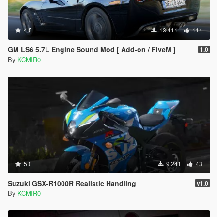
4.5
13.111
114
GM LS6 5.7L Engine Sound Mod [ Add-on / FiveM ]
1.0
By
KCMIR0
5.0
9.241
43
Suzuki GSX-R1000R Realistic Handling
v1.0
By
KCMIR0