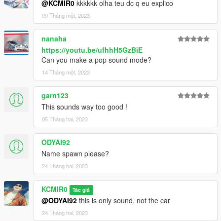
@KCMIR0
kkkkkk olha teu dc q eu explico
09 Tháng một, 2023
nanaha
https://youtu.be/ufhhH5GzBiE
Can you make a pop sound mode?
14 Tháng một, 2023
garn123
This sounds way too good !
05 Tháng hai, 2023
ODYAI92
Name spawn please?
24 Tháng hai, 2023
KCMIR0
Tác giả
@ODYAI92
this is only sound, not the car
24 Tháng hai, 2023