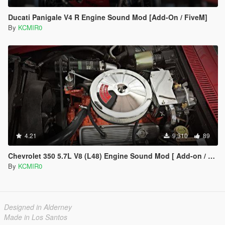
Ducati Panigale V4 R Engine Sound Mod [Add-On / FiveM]
By
KCMIR0
4.21
9.310
89
Chevrolet 350 5.7L V8 (L48) Engine Sound Mod [ Add-on / FiveM ]
By
KCMIR0
Designed in Alderney
Made in Los Santos