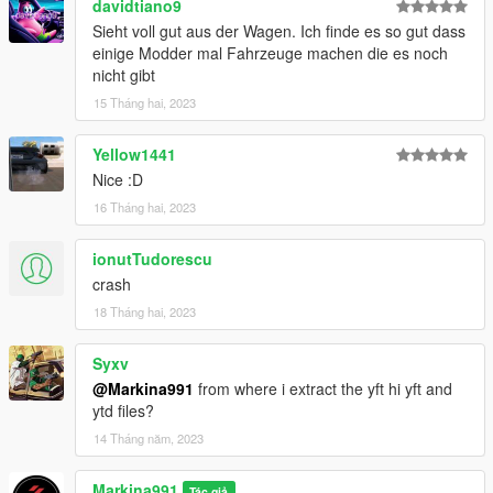
davidtiano9
Sieht voll gut aus der Wagen. Ich finde es so gut dass
einige Modder mal Fahrzeuge machen die es noch
nicht gibt
15 Tháng hai, 2023
Yellow1441
Nice :D
16 Tháng hai, 2023
ionutTudorescu
crash
18 Tháng hai, 2023
Syxv
@Markina991
from where i extract the yft hi yft and
ytd files?
14 Tháng năm, 2023
Markina991
Tác giả