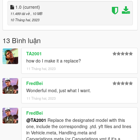
Credits:
1.0
(current)
Model From: yellow1441
11.489 tải về
, 10 MB
Texture: yellow1441 - Markina991
10 Tháng hai, 2023
Convert by: Markina991
When you notice any bug, please write it in the comments
13 Bình luận
Enjoooooooy
TA2001
how do I make it a replace?
11 Tháng hai, 2023
FredBei
Wonderful mod, just what I want.
11 Tháng hai, 2023
FredBei
@TA2001
Replace the designated model with this
one, include the corresponding .ytd. yft files and lines
in Vehicle.meta, Handling.meta and
Carvariations.meta (or Carvariations.ymt if it's a