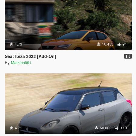
4.73
16.453
94
Seat Ibiza 2022 [Add-On]
1.5
By
Markina991
4.71
60.002
119