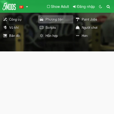
Show Adult
Đăng nhập
Công cụ
Phương tiện
Paint Jobs
Vũ khí
Scripts
Người chơi
Bản đồ
Hỗn hợp
Hơn