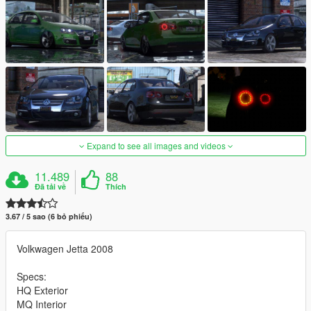
Expand to see all images and videos
11.489
88
Đã tải về
Thích
3.67 / 5 sao (6 bỏ phiếu)
Volkwagen Jetta 2008
Specs:
HQ Exterior
MQ Interior