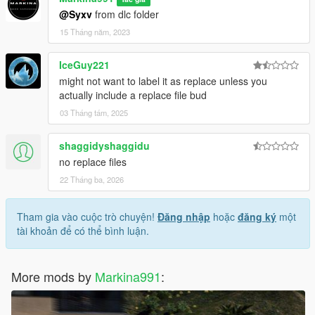
@Syxv
from dlc folder
15 Tháng năm, 2023
IceGuy221
might not want to label it as replace unless you
actually include a replace file bud
03 Tháng tám, 2025
shaggidyshaggidu
no replace files
22 Tháng ba, 2026
Tham gia vào cuộc trò chuyện!
Đăng nhập
hoặc
đăng ký
một
tài khoản để có thể bình luận.
More mods by
Markina991
: