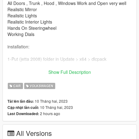
All Doors , Trunk , Hood , Windows Work and Open very well
Realistic Mirror
Realistic Lights
Realistic Interior Lights
Hands On Steeringwheel
Working Dials
installation:
1-Put (jetta 2008) folder in Update > x64 > dlcpack
2- go to
Show Full Description
Update > update.rpf > commone > data and edit dlclist
Put this
CAR
VOLKSWAGEN
dlcpacks:/jetta2008/
10 Tháng hai, 2023
Tải lên lần đầu:
10 Tháng hai, 2023
Cập nhật lần cuối:
If you have mods folder go to
2 hours ago
Last Downloaded:
Mods > Update > update.rpf > commone > data and edit dlclist
Put this
All Versions
dlcpacks:/jetta2008/