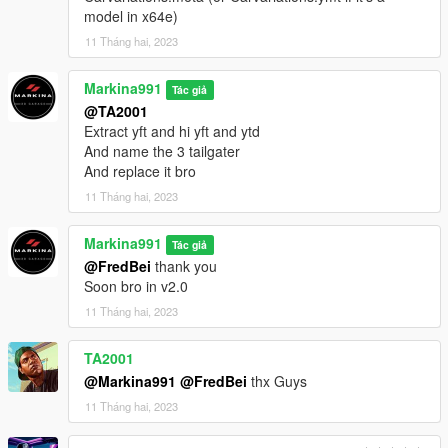
model in x64e)
11 Tháng hai, 2023
Markina991
Tác giả
@TA2001
Extract yft and hi yft and ytd
And name the 3 tailgater
And replace it bro
11 Tháng hai, 2023
Markina991
Tác giả
@FredBei
thank you
Soon bro in v2.0
11 Tháng hai, 2023
TA2001
@Markina991
@FredBei
thx Guys
11 Tháng hai, 2023