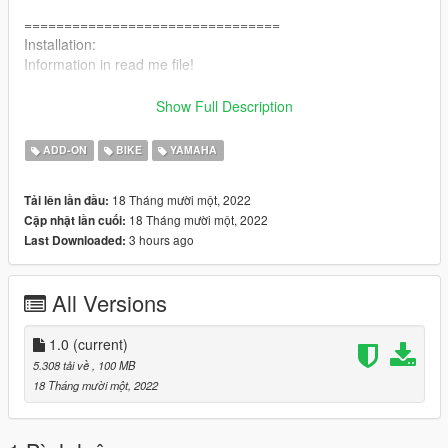
================================
Installation:
Information in read me file!
Automatic Installation:
Show Full Description
1)Open open IV and turn on edit mode.
2)Open Package Installer.
ADD-ON
BIKE
YAMAHA
3)Extract and select "fazer250.oiv"
4)Install in mods folder.
18 Tháng mười một, 2022
Tải lên lần đầu:
5)Spawn by name fazer250
18 Tháng mười một, 2022
Cập nhật lần cuối:
6)Mount the bike in the "rollcage" parts in the game
3 hours ago
Last Downloaded:
================================
Discord nickname : Seann tag:9999
All Versions
Discord: https://discord.gg/Yu2QVX3DB4
Discord partner: https://discord.gg/avenuegg
by Lu & As
1.0
(current)
5.308 tải về
, 100 MB
18 Tháng mười một, 2022