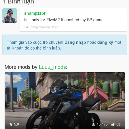
1 Bình luận
shampzzbr
Is it only for FiveM? It crashed my SP game
04 Tháng mười hai, 2022
Tham gia vào cuộc trò chuyện!
Đăng nhập
hoặc
đăng ký
một
tài khoản để có thể bình luận.
More mods by
Luuu_mods
:
5.0
15.475
53