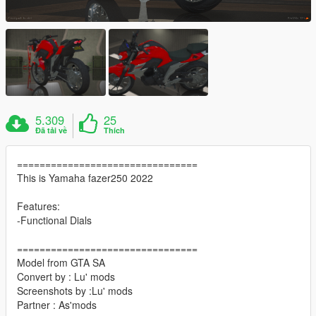
5.309
25
Đã tải về
Thích
================================
This is Yamaha fazer250 2022
Features:
-Functional Dials
================================
Model from GTA SA
Convert by : Lu' mods
Screenshots by :Lu' mods
Partner : As'mods