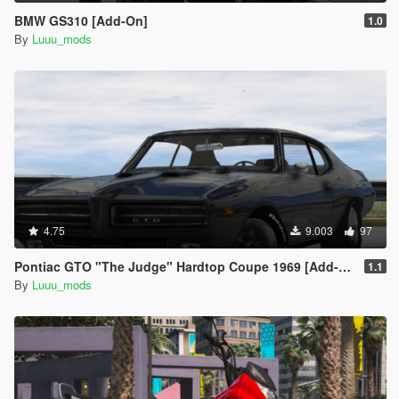
BMW GS310 [Add-On]
1.0
By
Luuu_mods
4.75
9.003
97
Pontiac GTO "The Judge" Hardtop Coupe 1969 [Add-On / FiveM | Unlocked]
1.1
By
Luuu_mods