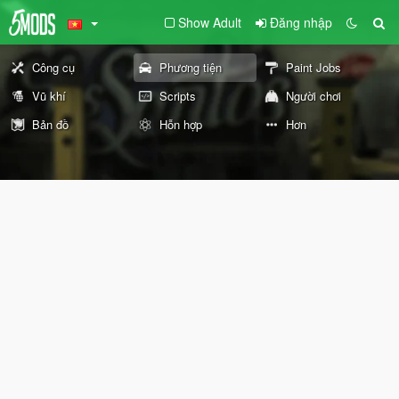
Show Adult
Đăng nhập
Công cụ
Phương tiện
Paint Jobs
Vũ khí
Scripts
Người chơi
Bản đồ
Hỗn hợp
Hơn