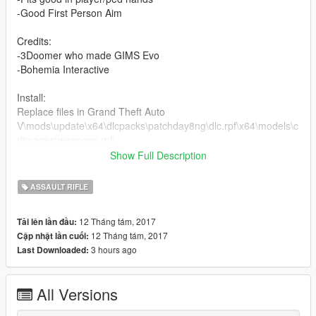
-Good First Person Aim
Credits:
-3Doomer who made GIMS Evo
-Bohemia Interactive
Install:
Replace files in Grand Theft Auto
V\mods\update\x64\dlcpacks\patchday8ng\dlc.rpf\x64\models\c
dimages\weapons.rpf\
Show Full Description
YOU DO NOT HAVE PERMISSION TO REUPLOAD THIS MOD
TO OTHER SITES!
ASSAULT RIFLE
12 Tháng tám, 2017
Tải lên lần đầu:
12 Tháng tám, 2017
Cập nhật lần cuối:
3 hours ago
Last Downloaded:
All Versions