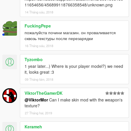
11654656/456899118766358548/unknown.png
14 Tháng sáu, 2018
FuckingPepe
пожалуйста почини магазин. он проваливается
сквозь текстуры после перезарядки
16 Tháng sáu, 2018
Tyzombo
1 year later...) Where is your player model?) we need
it, looks great :3
09 Tháng tám, 2018
ViktorTheGamerDK
@ViktorMor
Can I make skin mod with the weapon's
texture?
27 Tháng hai, 2019
Kerameh