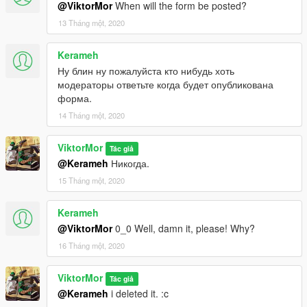
@ViktorMor
When will the form be posted?
13 Tháng một, 2020
Kerameh
Ну блин ну пожалуйста кто нибудь хоть
модераторы ответьте когда будет опубликована
форма.
14 Tháng một, 2020
ViktorMor
Tác giả
@Kerameh
Никогда.
15 Tháng một, 2020
Kerameh
@ViktorMor
0_0 Well, damn it, please! Why?
16 Tháng một, 2020
ViktorMor
Tác giả
@Kerameh
i deleted it. :c