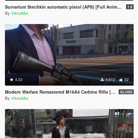
Survarium Stechkin automatic pistol (APS) [Full Animated]
1.0
By
ViktorMor
4.33
4.612
52
Modern Warfare Remastered M16A4 Carbine Rifle [2K l Full Animated]
GLOSS
By
ViktorMor