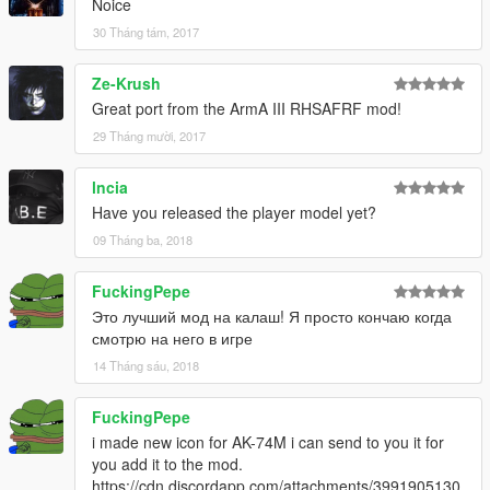
Noice
30 Tháng tám, 2017
Ze-Krush
Great port from the ArmA III RHSAFRF mod!
29 Tháng mười, 2017
lncia
Have you released the player model yet?
09 Tháng ba, 2018
FuckingPepe
Это лучший мод на калаш! Я просто кончаю когда
смотрю на него в игре
14 Tháng sáu, 2018
FuckingPepe
i made new icon for AK-74M i can send to you it for
you add it to the mod.
https://cdn.discordapp.com/attachments/3991905130