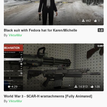
462
1
Black suit with Fedora hat for Karen/Michelle
1.0
By
ViktorMor
4.29
14.913
138
World War 3 - SCAR-H w/attachments [Fully Animated]
By
ViktorMor