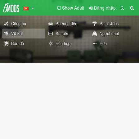
Show Adult
Đăng nhập
Công cụ
Phương tiện
Paint Jobs
Vũ khí
Scripts
Người chơi
Bản đồ
Hỗn hợp
Hơn