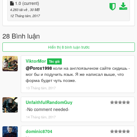
1.0
(current)
4.283 tải về
, 30 MB
12 Tháng tám, 2017
28 Bình luận
Hiển thị 8 bình luận trước
ViktorMor
Tác giả
@Porox1998
коли на англоязычном сайте сидишь -
мог бы и подучить язык. Я же написал выше, что
форма будет чуть позже.
13 Tháng tám, 2017
UnfaithfulRandomGuy
-No comment needed-
14 Tháng tám, 2017
dominic8704