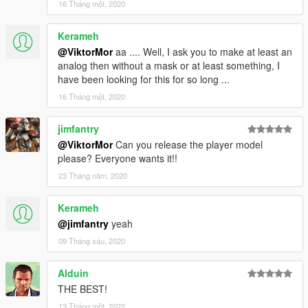
16 Tháng một, 2020
Kerameh
@ViktorMor
aa .... Well, I ask you to make at least an
analog then without a mask or at least something, I
have been looking for this for so long ...
16 Tháng một, 2020
jimfantry
@ViktorMor
Can you release the player model
please? Everyone wants it!!
23 Tháng năm, 2020
Kerameh
@jimfantry
yeah
09 Tháng sáu, 2020
Alduin
THE BEST!
13 Tháng một, 2022