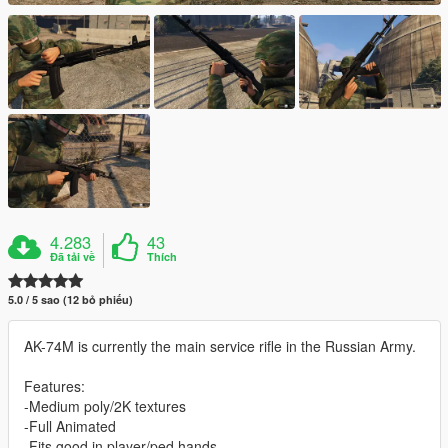
4.283
43
Đã tải về
Thích
5.0 / 5 sao (12 bỏ phiếu)
AK-74M is currently the main service rifle in the Russian Army.
Features:
-Medium poly/2K textures
-Full Animated
-Fits good in player/ped hands