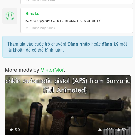
Rinaks
какое оружие этот автомат заменяет?
19 Tháng bảy, 2023
Tham gia vào cuộc trò chuyện!
Đăng nhập
hoặc
đăng ký
một
tài khoản để có thể bình luận.
More mods by
ViktorMor
:
5.0
4.997
52