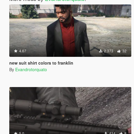
4.67
2.373
32
new suit shirt colors to franklin
By
Evandrotorquato
5.0
414
8