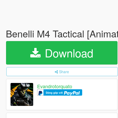
Benelli M4 Tactical [Anima
Download
Share
Evandrotorquato
Đóng góp với