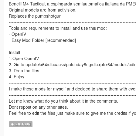
Benelli M4 Tactical, a espingarda semiautomatica italiana da PME
Original models are from activision.
Replaces the pumpshotgun
-----------------------------------------------------------------------------------
Tools and requirements to install and use this mod:
- OpenIV
- Easy Mod Folder [recommended]
-----------------------------------------------------------------------------------
Install
1.Open OpenIV
2. Go to update/x64/dlcpacks/patchday8ng/dlc.rpf/x64/models/cd
3. Drop the files
4. Enjoy
-----------------------------------------------------------------------------------
I make these mods for myself and decided to share them with every
-----------------------------------------------------------------------------------
Let me know what do you think about it in the comments.
Dont repost on any other sites.
Feel free to edit the files just make sure to give me the credits if y
SHOTGUN