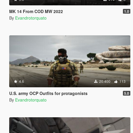
MK 14 From COD MW 2022
1.0
By
Evandrotorquato
4.6
20.400
113
U.S. army OCP Outfits for protagonists
5.0
By
Evandrotorquato