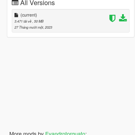
All Versions
(current)
3.471 tải về
, 50 MB
27 Tháng mười một, 2023
More mods by
Evandrotorquato
: