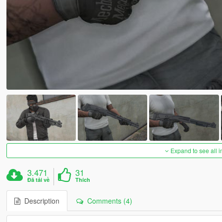
Expand to see all 
3.471
31
Đã tải về
Thích
Description
Comments (4)