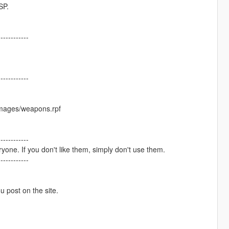
SP.
------------
------------
images/weapons.rpf
------------
one. If you don't like them, simply don't use them.
------------
ou post on the site.