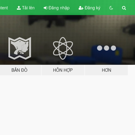
tent
Tải lên
Đăng nhập
Đăng ký
BẢN ĐỒ
HỖN HỢP
HƠN