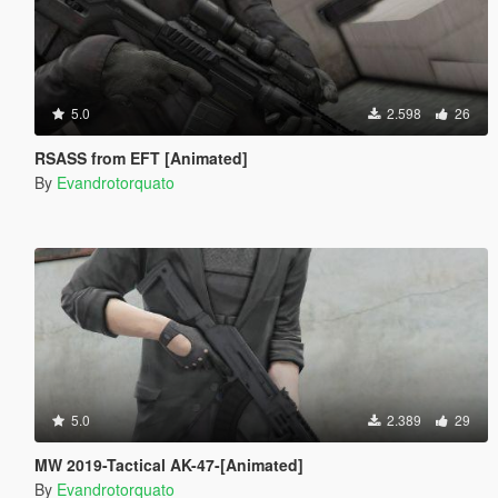
5.0
2.598
26
RSASS from EFT [Animated]
By
Evandrotorquato
5.0
2.389
29
MW 2019-Tactical AK-47-[Animated]
By
Evandrotorquato