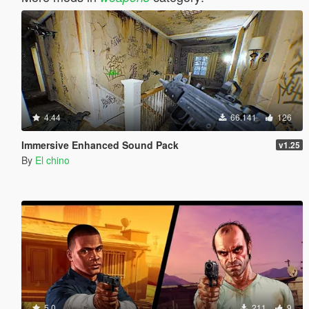
4.44
66.141
126
Immersive Enhanced Sound Pack
v1.25
By
El chino
5.0
211
9