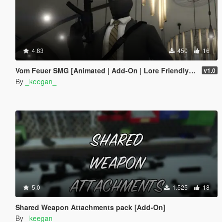
4.83
450
16
Vom Feuer SMG [Animated | Add-On | Lore Friendly | FiveM]
v1.0
By
_keegan_
5.0
1.525
18
Shared Weapon Attachments pack [Add-On]
By
_keegan_