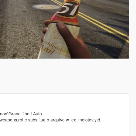
mmon\Grand Theft Auto
weapons.rpf e substitua o arquivo w_ex_molotov.ytd.