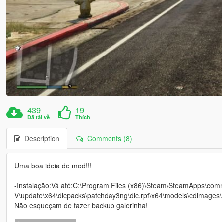
439
19
Đã tải về
Thích
Description
Comments (8)
Uma boa ideia de mod!!!
-Instalação:Vá até:C:\Program Files (x86)\Steam\SteamApps\co
V\update\x64\dlcpacks\patchday3ng\dlc.rpf\x64\models\cdimages\
Não esqueçam de fazer backup galerinha!