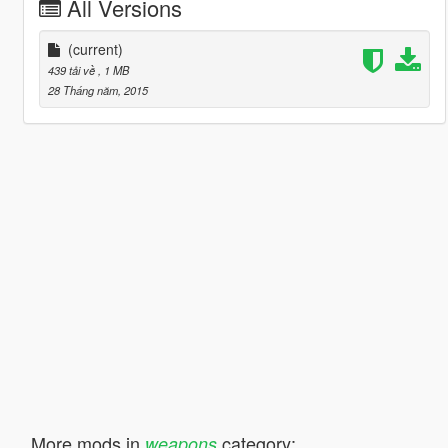
All Versions
(current)
439 tải về
, 1 MB
28 Tháng năm, 2015
More mods in
category:
weapons