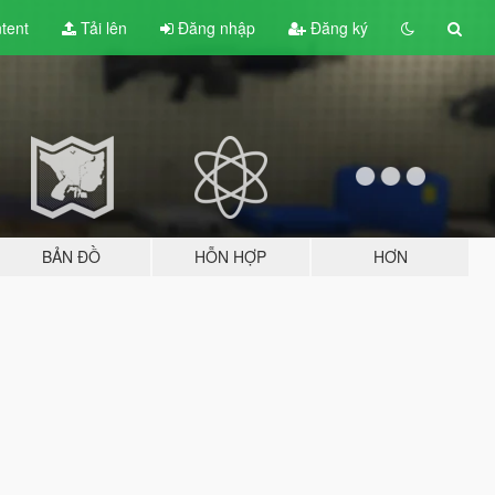
tent
Tải lên
Đăng nhập
Đăng ký
BẢN ĐỒ
HỖN HỢP
HƠN