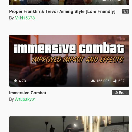
Proper Franklin & Trevor Aiming Style [Lore Friendly]
1.1
By
V1N15678
4.73
166.006
627
Immersive Combat
1.9 Enchanced
By
Artupaky01