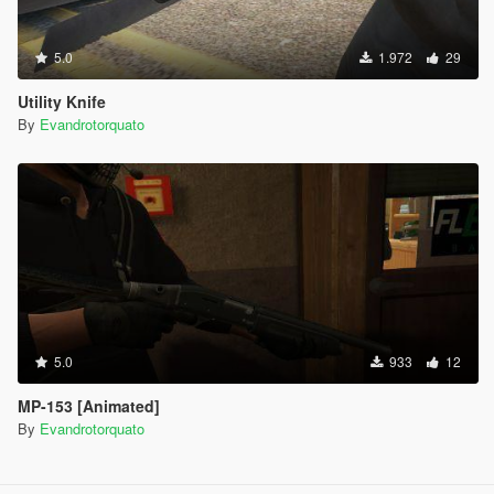
5.0
1.972
29
Utility Knife
By
Evandrotorquato
5.0
933
12
MP-153 [Animated]
By
Evandrotorquato