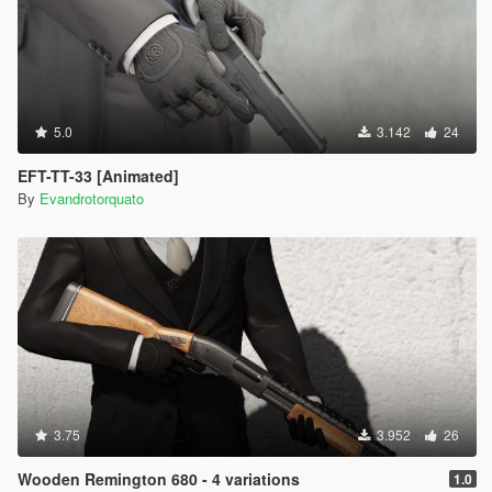
5.0
3.142
24
EFT-TT-33 [Animated]
By
Evandrotorquato
3.75
3.952
26
Wooden Remington 680 - 4 variations
1.0