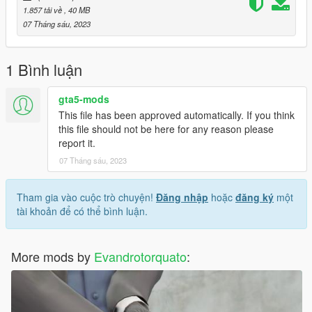
1.857 tải về
, 40 MB
07 Tháng sáu, 2023
1 Bình luận
gta5-mods
This file has been approved automatically. If you think
this file should not be here for any reason please
report it.
07 Tháng sáu, 2023
Tham gia vào cuộc trò chuyện!
Đăng nhập
hoặc
đăng ký
một
tài khoản để có thể bình luận.
More mods by
Evandrotorquato
: