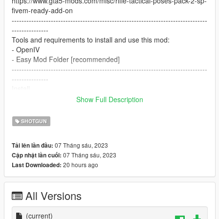
https://www.gta5-mods.com/misc/rifle-tactical-poses-pack-2-sp-
fivem-ready-add-on
--------------------------------------------------------------------------------
---------------
Tools and requirements to install and use this mod:
- OpenIV
- Easy Mod Folder [recommended]
--------------------------------------------------------------------------------
---------------
Install
1.Open OpenIV
Show Full Description
2. go to
update/x64/dlcpacks/patchday8ng/dlc.rpf/x64/models/cdimages
SHOTGUN
/weapons.rpf
3. just put the files
07 Tháng sáu, 2023
Tải lên lần đầu:
4. Enjoy
07 Tháng sáu, 2023
Cập nhật lần cuối:
--------------------------------------------------------------------------------
20 hours ago
Last Downloaded:
---------------
Let me know what do you think about it in the comments.
Dont repost on any other sites.
All Versions
Feel free to edit the files just make sure to give me the credits if
you post on the site.
(current)