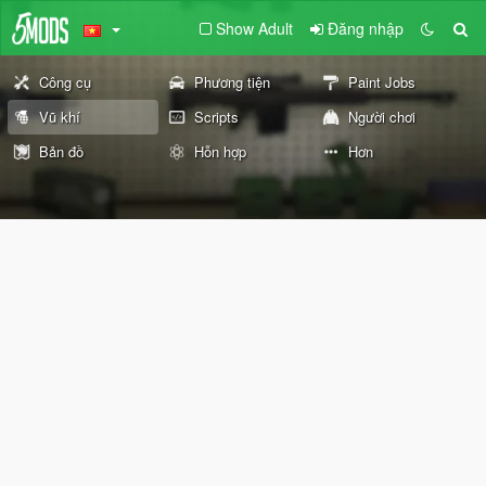
Show Adult
Đăng nhập
Công cụ
Phương tiện
Paint Jobs
Vũ khí
Scripts
Người chơi
Bản đồ
Hỗn hợp
Hơn