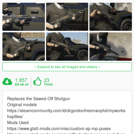
Expand to see all images and videos
1.857
23
Đã tải về
Thích
Replaces the Sawed-Off Shotgun
Original models
https://steamcommunity.com/id/drgordonfreemanphd/myworks
hopfiles/
Mods Used
https://www.gta5-mods.com/misc/custom-sp-mp-poses