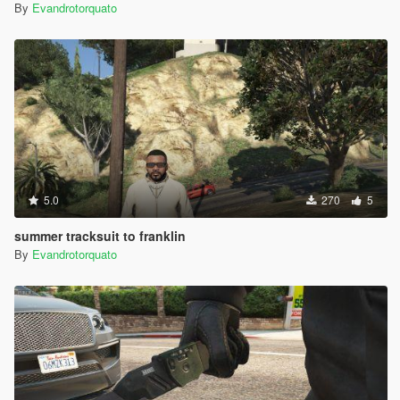
By
Evandrotorquato
5.0
270
5
summer tracksuit to franklin
By
Evandrotorquato