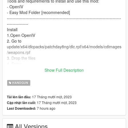
Tools and requirements to install and use this mod:
- OpenIV
- Easy Mod Folder [recommended]
--------------------------------------------------------------------------------
---------------
Install
1.Open OpenIV
2. Go to
update/x64/dlcpacks/patchday8ng/dlc.rpf/x64/models/cdimages
/weapons.rpf
3. Drop the files
4. Enjoy
--------------------------------------------------------------------------------
Show Full Description
---------------
I make these mods for myself and decided to share them with
HANDGUN
everyone. If you don't like them, simply don't use them.
--------------------------------------------------------------------------------
17 Tháng mười một, 2023
Tải lên lần đầu:
---------------
17 Tháng mười một, 2023
Cập nhật lần cuối:
Let me know what do you think about it in the comments.
7 hours ago
Last Downloaded:
Dont repost on any other sites.
Feel free to edit the files just make sure to give me the credits if
you post on the site.
All Versions