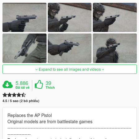
Expand to see all images and videos
5.886
39
Đã tải về
Thích
4.5 / 5 sao (2 bỏ phiếu)
Replaces the AP Pistol
Original models are from battlestate games
--------------------------------------------------------------------------------
---------------