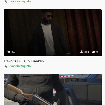
By
Evandrotorquato
5.0
581
9
Trevor's Suits to Franklin
By
Evandrotorquato