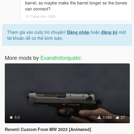
barrel, so maybe make the barrel longer so the bones
can connect?
15 Tháng chín, 2025
Tham gia vào cuộc trò chuyện!
Đăng nhập
hoặc
đăng ký
một
tài khoản để có thể bình luận.
More mods by
Evandrotorquato
:
5.0
3.096
27
Renetti Custom From MW 2023 [Animated]