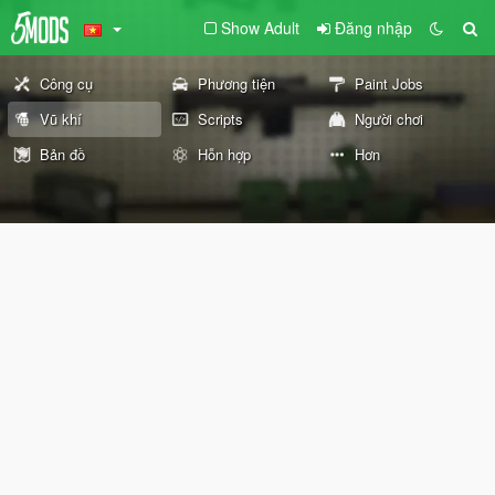
Show Adult
Đăng nhập
Công cụ
Phương tiện
Paint Jobs
Vũ khí
Scripts
Người chơi
Bản đồ
Hỗn hợp
Hơn