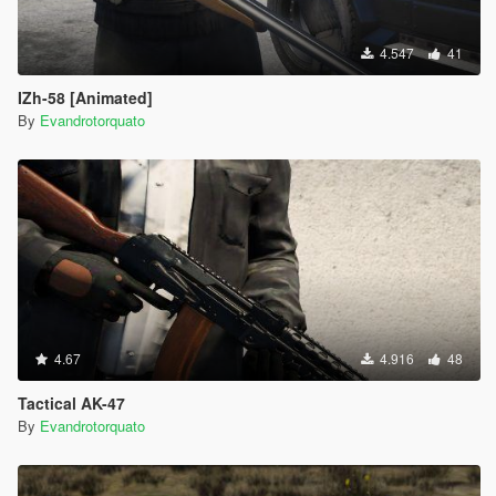
4.547
41
IZh-58 [Animated]
By
Evandrotorquato
4.67
4.916
48
Tactical AK-47
By
Evandrotorquato