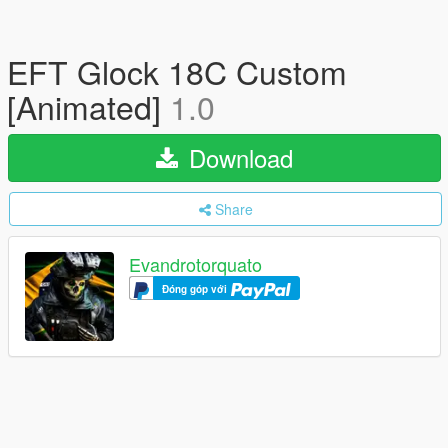
EFT Glock 18C Custom
[Animated]
1.0
Download
Share
Evandrotorquato
Đóng góp với