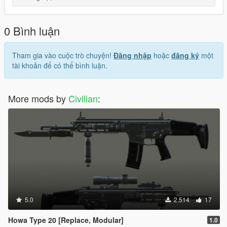
0 Bình luận
Tham gia vào cuộc trò chuyện!
Đăng nhập
hoặc
đăng ký
một
tài khoản để có thể bình luận.
More mods by
Civilian
:
5.0
2.514
17
Howa Type 20 [Replace, Modular]
1.0