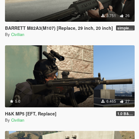
3.751
26
BARRETT M82A3(M107) [Replace, 29 inch, 20 inch]
simple replace
By
Civilian
5.0
6.465
27
H&K MP5 [EFT, Replace]
1.0 B&T TL99
By
Civilian