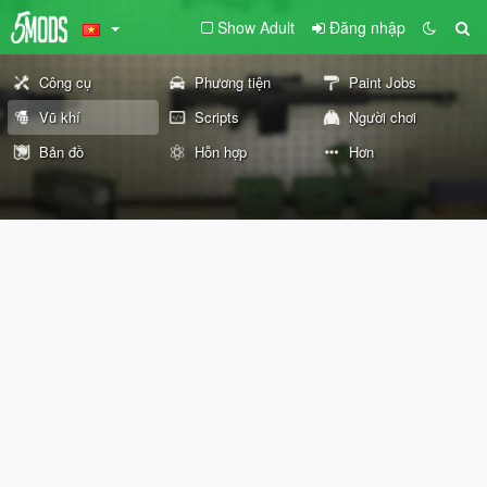
Show Adult
Đăng nhập
Công cụ
Phương tiện
Paint Jobs
Vũ khí
Scripts
Người chơi
Bản đồ
Hỗn hợp
Hơn