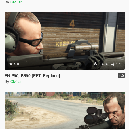
By
Civilian
5.0
3.454
27
FN P90, PS90 [EFT, Replace]
1.0
By
Civilian