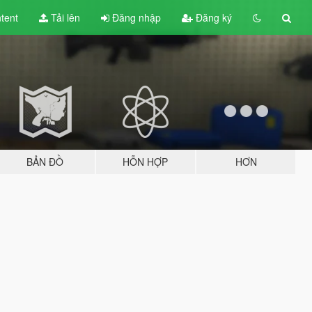
tent
Tải lên
Đăng nhập
Đăng ký
BẢN ĐỒ
HỖN HỢP
HƠN