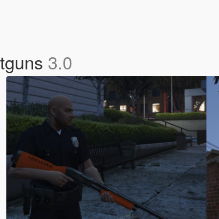
otguns
3.0