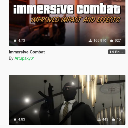
4.73
165.910
627
Immersive Combat
1.9 Enchanced
By
Artupaky01
4.83
443
15