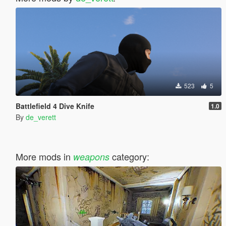
523
5
Battlefield 4 Dive Knife
1.0
By
de_verett
More mods in
category:
weapons