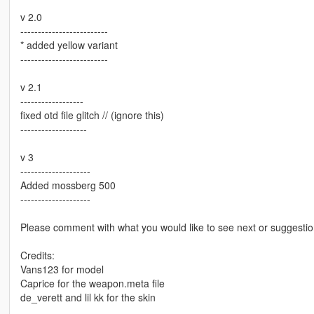
v 2.0
-------------------------
* added yellow variant
-------------------------
v 2.1
------------------
fixed otd file glitch // (ignore this)
-------------------
v 3
--------------------
Added mossberg 500
--------------------
Please comment with what you would like to see next or suggestio
Credits:
Vans123 for model
Caprice for the weapon.meta file
de_verett and lil kk for the skin