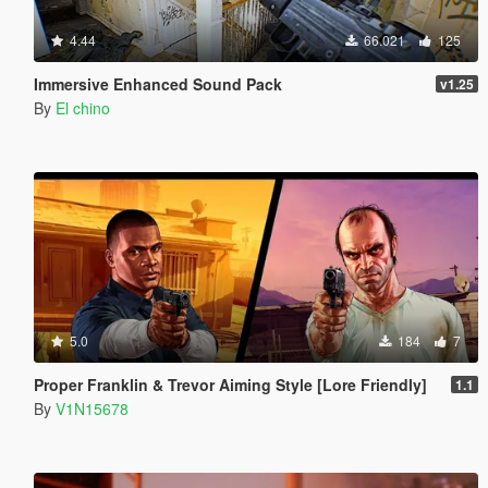
4.44
66.021
125
Immersive Enhanced Sound Pack
v1.25
By
El chino
5.0
184
7
Proper Franklin & Trevor Aiming Style [Lore Friendly]
1.1
By
V1N15678