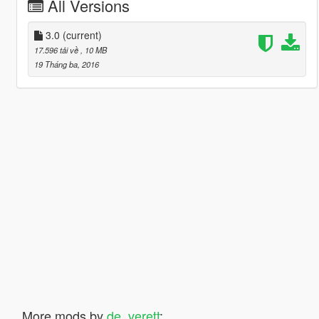
All Versions
3.0
(current)
17.596 tải về
, 10 MB
19 Tháng ba, 2016
More mods by
de_verett
: