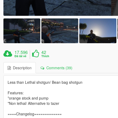
17.596
42
Đã tải về
Thích
Description
Comments (39)
Less than Lethal shotgun/ Bean bag shotgun
Features:
*orange stock and pump
*Non lethal/ Alternative to tazer
====Changelog=============