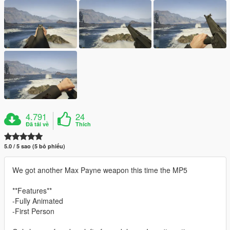
4.791
24
Đã tải về
Thích
5.0 / 5 sao (5 bỏ phiếu)
We got another Max Payne weapon this time the MP5
**Features**
-Fully Animated
-First Person