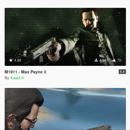
4.88
4.941
70
M1911 - Max Payne 3
1.1
By
Kaai210