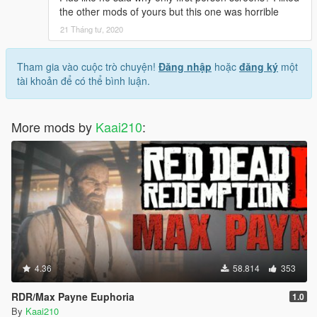
the other mods of yours but this one was horrible
21 Tháng tư, 2020
Tham gia vào cuộc trò chuyện!
Đăng nhập
hoặc
đăng ký
một
tài khoản để có thể bình luận.
More mods by
Kaai210
:
4.36
58.814
353
RDR/Max Payne Euphoria
1.0
By
Kaai210