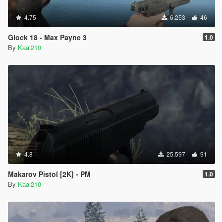
4.75
6.253
46
Glock 18 - Max Payne 3
1.0
By
Kaai210
4.8
25.597
91
Makarov Pistol [2K] - PM
1.0
By
Kaai210