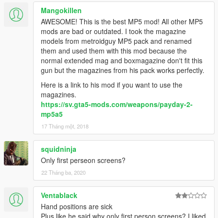
Mangokillen
AWESOME! This is the best MP5 mod! All other MP5
mods are bad or outdated. I took the magazine
models from metroidguy MP5 pack and renamed
them and used them with this mod because the
normal extended mag and boxmagazine don't fit this
gun but the magazines from his pack works perfectly.
Here is a link to his mod if you want to use the
magazines.
https://sv.gta5-mods.com/weapons/payday-2-
mp5a5
17 Tháng một, 2018
squidninja
Only first perseon screens?
22 Tháng ba, 2020
Ventablack
Hand positions are sick
Plus like he said why only first person screens? I liked