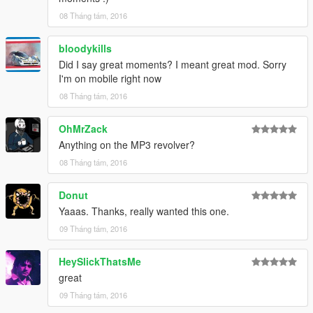
08 Tháng tám, 2016
bloodykills
Did I say great moments? I meant great mod. Sorry
I'm on mobile right now
08 Tháng tám, 2016
OhMrZack
Anything on the MP3 revolver?
08 Tháng tám, 2016
Donut
Yaaas. Thanks, really wanted this one.
09 Tháng tám, 2016
HeySlickThatsMe
great
09 Tháng tám, 2016