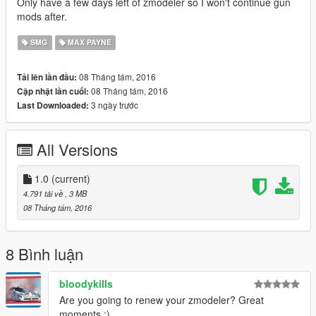
Only have a few days left of zmodeler so I won't continue gun
mods after.
SMG
MAX PAYNE
08 Tháng tám, 2016
Tải lên lần đầu:
08 Tháng tám, 2016
Cập nhật lần cuối:
3 ngày trước
Last Downloaded:
All Versions
1.0
(current)
4.791 tải về
, 3 MB
08 Tháng tám, 2016
8 Bình luận
bloodykills
Are you going to renew your zmodeler? Great
moments :)