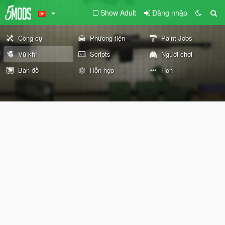
Show Adult
Đăng nhập
Công cụ
Phương tiện
Paint Jobs
Vũ khí
Scripts
Người chơi
Bản đồ
Hỗn hợp
Hơn