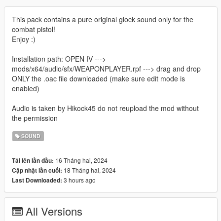
This pack contains a pure original glock sound only for the
combat pistol!
Enjoy :)
Installation path: OPEN IV --->
mods/x64/audio/sfx/WEAPONPLAYER.rpf ---> drag and drop
ONLY the .oac file downloaded (make sure edit mode is
enabled)
Audio is taken by Hikock45 do not reupload the mod without
the permission
SOUND
16 Tháng hai, 2024
Tải lên lần đầu:
18 Tháng hai, 2024
Cập nhật lần cuối:
3 hours ago
Last Downloaded:
All Versions