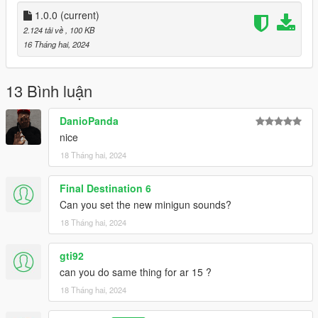
1.0.0
(current)
2.124 tải về
, 100 KB
16 Tháng hai, 2024
13 Bình luận
DanioPanda
nice
18 Tháng hai, 2024
Final Destination 6
Can you set the new minigun sounds?
18 Tháng hai, 2024
gti92
can you do same thing for ar 15 ?
18 Tháng hai, 2024