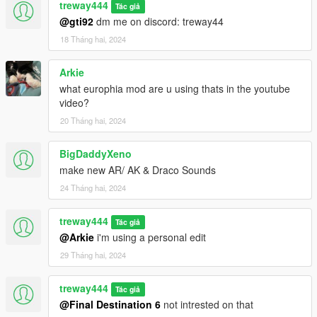
treway444
Tác giả
@gti92
dm me on discord: treway44
18 Tháng hai, 2024
Arkie
what europhia mod are u using thats in the youtube
video?
20 Tháng hai, 2024
BigDaddyXeno
make new AR/ AK & Draco Sounds
24 Tháng hai, 2024
treway444
Tác giả
@Arkie
i'm using a personal edit
29 Tháng hai, 2024
treway444
Tác giả
@Final Destination 6
not intrested on that