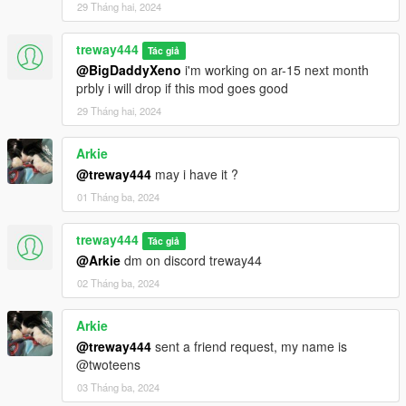
29 Tháng hai, 2024
treway444
Tác giả
@BigDaddyXeno
i'm working on ar-15 next month
prbly i will drop if this mod goes good
29 Tháng hai, 2024
Arkie
@treway444
may i have it ?
01 Tháng ba, 2024
treway444
Tác giả
@Arkie
dm on discord treway44
02 Tháng ba, 2024
Arkie
@treway444
sent a friend request, my name is
@twoteens
03 Tháng ba, 2024