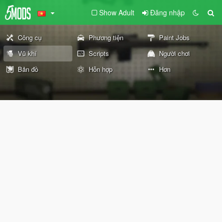
Show Adult
Đăng nhập
Công cụ
Phương tiện
Paint Jobs
Vũ khí
Scripts
Người chơi
Bản đồ
Hỗn hợp
Hơn