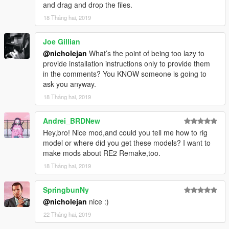
and drag and drop the files.
18 Tháng hai, 2019
Joe Gillian
@nicholejan
What’s the point of being too lazy to
provide installation instructions only to provide them
in the comments? You KNOW someone is going to
ask you anyway.
18 Tháng hai, 2019
Andrei_BRDNew
Hey,bro! Nice mod,and could you tell me how to rig
model or where did you get these models? I want to
make mods about RE2 Remake,too.
18 Tháng hai, 2019
SpringbunNy
@nicholejan
nice :)
22 Tháng hai, 2019