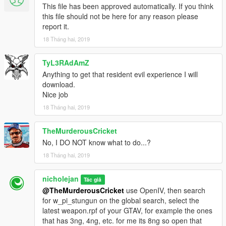
This file has been approved automatically. If you think
this file should not be here for any reason please
report it.
18 Tháng hai, 2019
TyL3RAdAmZ
Anything to get that resident evil experience I will
download.
Nice job
18 Tháng hai, 2019
TheMurderousCricket
No, I DO NOT know what to do...?
18 Tháng hai, 2019
nicholejan
Tác giả
@TheMurderousCricket
use OpenIV, then search
for w_pi_stungun on the global search, select the
latest weapon.rpf of your GTAV, for example the ones
that has 3ng, 4ng, etc. for me its 8ng so open that