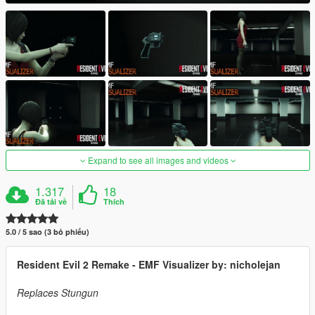
Expand to see all images and videos
1.317
18
Đã tải về
Thích
5.0 / 5 sao (3 bỏ phiếu)
Resident Evil 2 Remake - EMF Visualizer by: nicholejan
Replaces Stungun