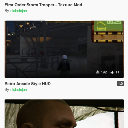
First Order Storm Trooper - Texture Mod
By
nicholejan
192
11
Retro Arcade Style HUD
1.0
By
nicholejan