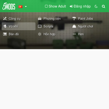
Show Adult
Đăng nhập
Công cụ
Phương tiện
Paint Jobs
Vũ khí
Scripts
Người chơi
Bản đồ
Hỗn hợp
Hơn