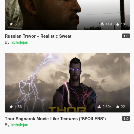
5.0
448
13
Russian Trevor + Realistic Sweat
1.0
By
nicholejan
4.86
2.694
22
Thor Ragnarok Movie-Like Textures (*SPOILERS*)
1.0
By
nicholejan