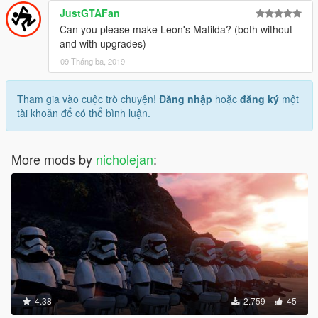
JustGTAFan
Can you please make Leon's Matilda? (both without
and with upgrades)
09 Tháng ba, 2019
Tham gia vào cuộc trò chuyện!
Đăng nhập
hoặc
đăng ký
một
tài khoản để có thể bình luận.
More mods by
nicholejan
:
4.38
2.759
45