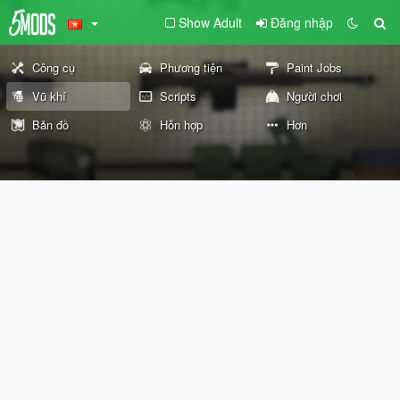
Show Adult
Đăng nhập
Công cụ
Phương tiện
Paint Jobs
Vũ khí
Scripts
Người chơi
Bản đồ
Hỗn hợp
Hơn