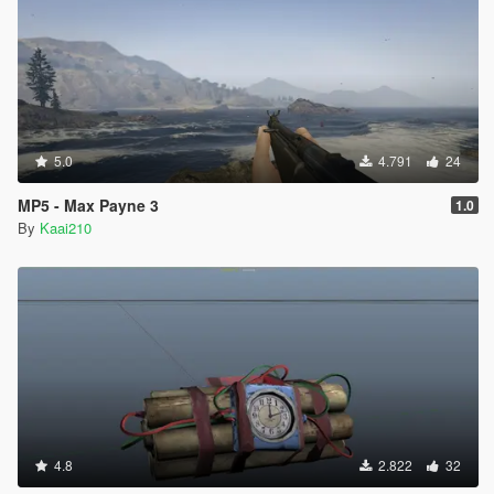
5.0
4.791
24
MP5 - Max Payne 3
1.0
By
Kaai210
4.8
2.822
32