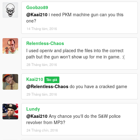
Goobzo89
@Kaai210
i need PKM machine gun can you this
one?
14 Tháng tám, 2016
Relentless-Chaos
I used openiv and placed the files into the correct
path but the gun won't show up for me in game. :(
28 Tháng tám, 2016
Kaai210
Tác giả
@Relentless-Chaos
do you have a cracked game
29 Tháng tám, 2016
Lundy
@Kaai210
Any chance you'll do the S&W police
revolver from MP3?
24 Tháng chín, 2016