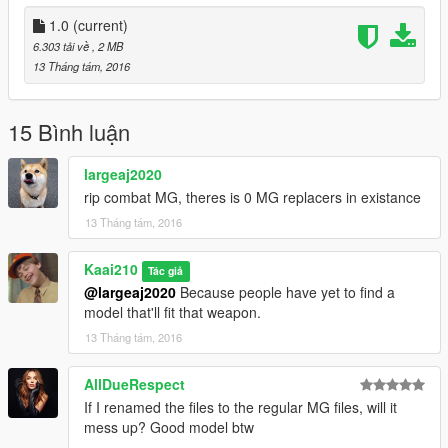
1.0
(current)
6.303 tải về
, 2 MB
13 Tháng tám, 2016
15 Bình luận
largeaj2020
rip combat MG, theres is 0 MG replacers in existance
13 Tháng tám, 2016
Kaai210
Tác giả
@largeaj2020
Because people have yet to find a
model that'll fit that weapon.
13 Tháng tám, 2016
AllDueRespect
If I renamed the files to the regular MG files, will it
mess up? Good model btw