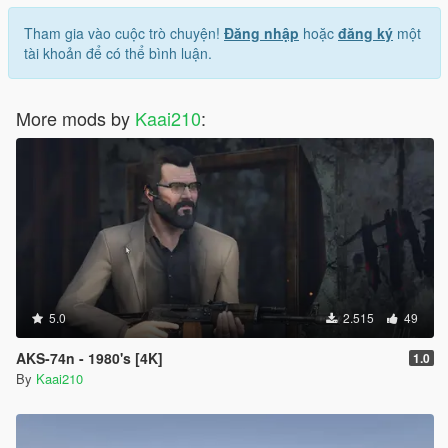
Tham gia vào cuộc trò chuyện!
Đăng nhập
hoặc
đăng ký
một
tài khoản để có thể bình luận.
More mods by
Kaai210
:
5.0
2.515
49
AKS-74n - 1980's [4K]
1.0
By
Kaai210