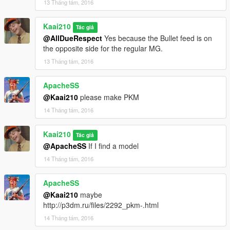
13 Tháng tám, 2016
Kaai210
Tác giả
@AllDueRespect
Yes because the Bullet feed is on
the opposite side for the regular MG.
13 Tháng tám, 2016
ApacheSS
@Kaai210
please make PKM
14 Tháng tám, 2016
Kaai210
Tác giả
@ApacheSS
If I find a model
14 Tháng tám, 2016
ApacheSS
@Kaai210
maybe
http://p3dm.ru/files/2292_pkm-.html
14 Tháng tám, 2016