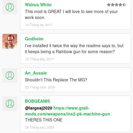
Walrus White
This mod is GREAT I will love to see more of your
work soon.
12 Tháng ba, 2017
Godheim
I've installed it twice the way the readme says to, but
it keeps being a Rainbow gun for some reason?
19 Tháng bảy, 2017
An_Aussie
Shouldn't This Replace The MG?
23 Tháng năm, 2019
BOBGEANIS
@largeaj2020
https://www.gta5-
mods.com/weapons/ins2-pk-machine-gun
THERES THIS ONE
29 Tháng sáu, 2023