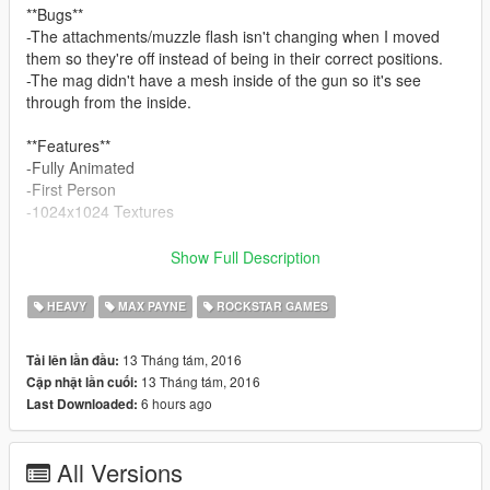
**Bugs**
-The attachments/muzzle flash isn't changing when I moved
them so they're off instead of being in their correct positions.
-The mag didn't have a mesh inside of the gun so it's see
through from the inside.
**Features**
-Fully Animated
-First Person
-1024x1024 Textures
I got about 3 more weapons left for you guys and then I'm
Show Full Description
gone.
HEAVY
MAX PAYNE
ROCKSTAR GAMES
13 Tháng tám, 2016
Tải lên lần đầu:
13 Tháng tám, 2016
Cập nhật lần cuối:
6 hours ago
Last Downloaded:
All Versions