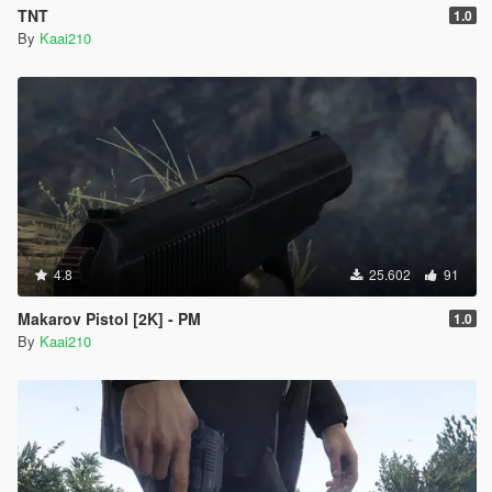
TNT
1.0
By
Kaai210
4.8
25.602
91
Makarov Pistol [2K] - PM
1.0
By
Kaai210